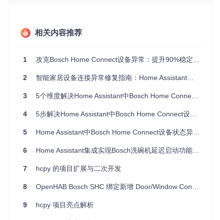
场景描述
：设备突然离线，日志显示"UnauthorizedError: Inva
lid access token"或"OAuth2 token expired"。
相关内容推荐
⚠️
风险提示
：重新授权会导致当前会话中断，建议在非使用时
段操作
1
攻克Bosch Home Connect设备异常：提升90%稳定性的实战指南
⚙️
操作步骤
：
2
智能家居设备连接异常修复指南：Home Assistant中Bosch Home Connect集成问题全解析
进入Home Assistant配置 → 集成 → Home Connect
点击"重新配置"按钮，完成OAuth2（一种基于令牌的授权
3
5个维度解决Home Assistant中Bosch Home Connect设备异常修复：从连接诊断到智能运维的完整指南
协议）流程
重启Home Connect集成：
4
5步解决Home Assistant中Bosch Home Connect设备连接与控制问题：从诊断到优化的完整指南
service:
homeassistant.reload_config_entry
5
Home Assistant中Bosch Home Connect设备状态异常实战诊断：从通信故障到控制失效的全方位解决方案
data:
entry_id:
"YOUR_CONFIG_ENTRY_ID"
6
Home Assistant集成实现Bosch洗碗机延迟启动功能的技术解析
1.3 应用层故障：状态不同步与控制失效
7
hcpy 的项目扩展与二次开发
场景描述
：设备实际运行状态与Home Assistant显示不符，或
控制命令执行无响应。
8
OpenHAB Bosch SHC 绑定新增 Door/Window Contact II Plus 设备支持的技术解析
📌
重点特征
：
9
hcpy 项目亮点解析
操作成功但状态未更新