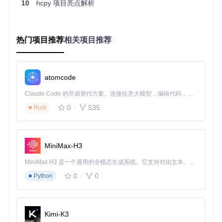
10
hcpy 项目亮点解析
控制命令返回"Device is not ready"错误
设备在线但特定功能不可用
二、系统原理：Home Connect集成架构解析
热门项目推荐
相关项目推荐
2.1 通信协议栈
Home Connect集成采用三层架构实现设备通信：
atomcode
Claude Code 的开源替代方案。连接任意大模型，编辑代码，运行命令，自动验证 — 全自动执行。用 Rust 构建，极致性能。 ｜ An open-source alternative to Claude Code. Connect any LLM, edit code, run commands, and verify changes — autonomously. Built in Rust for speed. Get Started
┌─────────────────┐     ┌─────────────────┐     ┌─────────
│   应用层        │     │   协议层        │     │   网络层   
0
535
Rust
│  (Home Assistant)│    │  (OAuth2/WebSocket)│   │  (HTTPS
└────────┬────────┘     └────────┬────────┘     └────────┬
         │                       │                       │
         ▼                       ▼                       ▼
MiniMax-H3
┌─────────────────┐     ┌─────────────────┐     ┌─────────
│  设备状态管理   │     │  认证与会话管理  │     │  数据传输与路
MiniMax H3 是一个通用的全模态生成系统。它支持对由文本、图像、视频和音频组成的多模态上下文进行统一理解，并能生成分辨率高达 2K、时长可达 15 秒的带原生立体声音频的视频。得益于面向任务泛化的系统设计，H3 在预训练阶段就已具备广泛的多模态上下文理解与生成能力，能够出色地执行复杂的多模态指令。
│  (Entity/Coordinator)│ │  (Token/EventStream)│ │  (API E
0
0
Python
关键组件：
Kimi-K3
Coordinator
：状态同步核心，通过WebSocket维护实时连