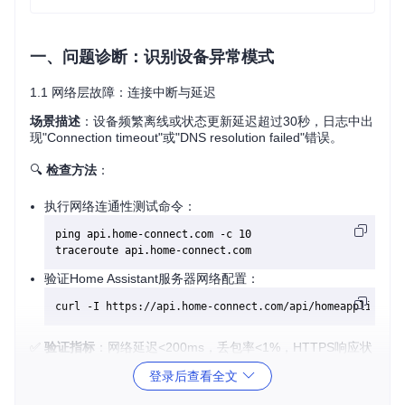
一、问题诊断：识别设备异常模式
1.1 网络层故障：连接中断与延迟
场景描述
：设备频繁离线或状态更新延迟超过30秒，日志中出
现"Connection timeout"或"DNS resolution failed"错误。
🔍
检查方法
：
执行网络连通性测试命令：
ping api.home-connect.com -c 10

验证Home Assistant服务器网络配置：
✅
验证指标
：网络延迟<200ms，丢包率<1%，HTTPS响应状
态码为401（未认证但连接正常）
登录后查看全文
1.2 协议层故障：认证失效与令牌问题