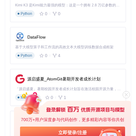
接
Kimi K3 是Kimi能力最强的模型：这是一个拥有 2.8 万亿参数的混合专家（MoE）模型，具备原生视觉理解能力，并支持 100 万 token 的上下文窗口。
EventStream
：推送设备状态变更事件
0
0
Python
OAuth2客户端
：处理令牌获取与刷新
2.2 状态机模型
设备状态通过有限状态机管理，核心状态转换如下：
DataFlow
stateDiagram

基于大模型算子和工作流的高效文本大模型训练数据合成框架
    [*] --> Offline

    Offline --> Connecting: 初始化连接

0
4
Python
    Connecting --> Authenticating: 网络可用

    Authenticating --> Online: 令牌验证成功

    Authenticating --> Error: 令牌无效

    Online --> Updating: 接收状态更新

源启盛夏_AtomGit暑期开发者成长计划
    Updating --> Online: 更新完成

    Online --> Disconnecting: 连接超时

「源启盛夏」暑期校园开发者成长计划旨在激活校园开源力量，通过积分激励、认证扶持、资源倾斜等形式，引导高校组织和开发者完成「入驻 — 建项目 — 做贡献 — 获认证 — 得资源」的完整闭环。无论你是想带领社团入驻平台的组织者，还是希望用代码贡献证明自己的开发者，都能在这里找到属于你的成长路径。
    Disconnecting --> Offline: 连接关闭

0
1
Markdown
    Error --> Retrying: 重试机制

三、分层解决方案：从基础到高级修复
700万+用户深度参与代码创作，更多精彩内容等你共创
py-xiaozhi
基于Python的Xiaozhi AI，适用于想要完整Xiaozhi体验而无需拥有专用硬件的用户。
3.1 网络层优化：确保稳定连接
立即登录/注册