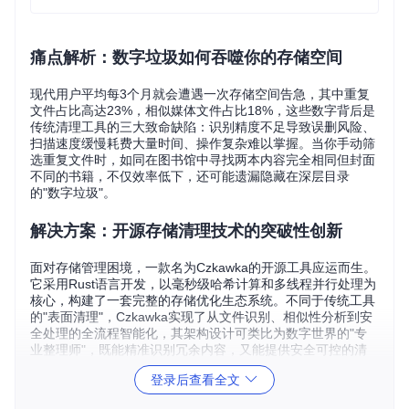
痛点解析：数字垃圾如何吞噬你的存储空间
现代用户平均每3个月就会遭遇一次存储空间告急，其中重复
文件占比高达23%，相似媒体文件占比18%，这些数字背后是
传统清理工具的三大致命缺陷：识别精度不足导致误删风险、
扫描速度缓慢耗费大量时间、操作复杂难以掌握。当你手动筛
选重复文件时，如同在图书馆中寻找两本内容完全相同但封面
不同的书籍，不仅效率低下，还可能遗漏隐藏在深层目录
的"数字垃圾"。
解决方案：开源存储清理技术的突破性创新
面对存储管理困境，一款名为Czkawka的开源工具应运而生。
它采用Rust语言开发，以毫秒级哈希计算和多线程并行处理为
核心，构建了一套完整的存储优化生态系统。不同于传统工具
的"表面清理"，Czkawka实现了从文件识别、相似性分析到安
全处理的全流程智能化，其架构设计可类比为数字世界的"专
业整理师"，既能精准识别冗余内容，又能提供安全可控的清
理方案。
登录后查看全文