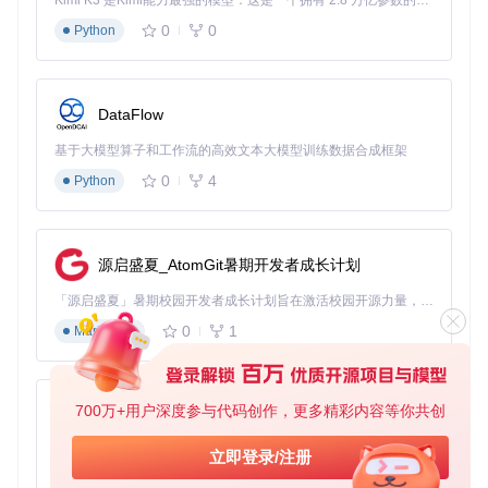
Kimi K3 是Kimi能力最强的模型：这是一个拥有 2.8 万亿参数的混合专家（MoE）模型，具备原生视觉理解能力，并支持 100 万 token 的上下文窗口。
3. 系统冗余文件扫描器
0
0
Python
问题场景
：程序员小王的开发环境中积累了大量零字节文件和
无效符号链接，影响系统性能。
技术原理
：采用深度优先遍历算法结合文件元数据校验，可识
DataFlow
别空文件、损坏链接、临时文件等系统冗余。这如同建筑安检
员检查房屋结构中的空鼓和裂缝，及时发现潜在的系统"安全
基于大模型算子和工作流的高效文本大模型训练数据合成框架
隐患"。
应用价值
：企业用户实测显示，系统冗余文件清理可使文件系
0
4
Python
统索引效率提升35%，应用启动速度平均加快12%。
4. 音频内容去重技术
源启盛夏_AtomGit暑期开发者成长计划
问题场景
：音乐爱好者小陈的收藏中有大量同一首歌的不同格
式版本，占用空间且管理混乱。
「源启盛夏」暑期校园开发者成长计划旨在激活校园开源力量，通过积分激励、认证扶持、资源倾斜等形式，引导高校组织和开发者完成「入驻 — 建项目 — 做贡献 — 获认证 — 得资源」的完整闭环。无论你是想带领社团入驻平台的组织者，还是希望用代码贡献证明自己的开发者，都能在这里找到属于你的成长路径。
技术原理
：通过音频指纹提取和频谱分析，识别不同格式、比
特率的同一首音乐。这就像音乐评论家能识别同一首曲子的不
0
1
Markdown
同演奏版本，即使编曲和乐器配置不同也能准确判断。
应用价值
：音乐库测试中，成功识别出85%的相似音频文件，
平均每100首歌曲可节省6GB存储空间。
700万+用户深度参与代码创作，更多精彩内容等你共创
py-xiaozhi
5. 视频优化处理模块
基于Python的Xiaozhi AI，适用于想要完整Xiaozhi体验而无需拥有专用硬件的用户。
问题场景
：自媒体创作者小赵需要存储大量原始视频素材，存
立即登录/注册
储空间捉襟见肘。
0
1
Python