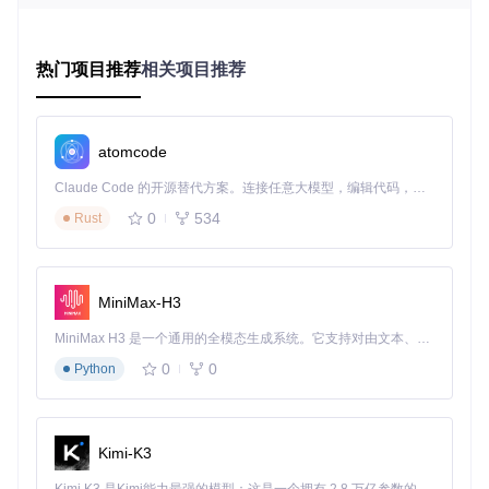
功能矩阵：五大核心技术解码
热门项目推荐
相关项目推荐
1. 重复文件定位系统
问题场景
：摄影师小张的硬盘中有2000张照片，其中30%是重
复备份，占用了150GB存储空间。
技术原理
：采用xxHash64算法结合分块校验技术，先比对文
atomcode
件大小进行快速筛选，再对候选文件计算滚动哈希值，实现百
万级文件的秒级比对。这如同指纹识别技术，即使文件名和路
Claude Code 的开源替代方案。连接任意大模型，编辑代码，运行命令，自动验证 — 全自动执行。用 Rust 构建，极致性能。 ｜ An open-source alternative to Claude Code. Connect any LLM, edit code, run commands, and verify changes — autonomously. Built in Rust for speed. Get Started
径不同，只要内容一致就能被精准识别。
0
534
Rust
应用价值
：某设计工作室使用后，重复文件识别准确率提升至
99.8%，清理效率提高400%，单次扫描释放空间达87GB。
2. 视觉相似性分析引擎
MiniMax-H3
问题场景
：设计师小李的素材库中有大量相似图片，手动筛选
需要3小时/周。
MiniMax H3 是一个通用的全模态生成系统。它支持对由文本、图像、视频和音频组成的多模态上下文进行统一理解，并能生成分辨率高达 2K、时长可达 15 秒的带原生立体声音频的视频。得益于面向任务泛化的系统设计，H3 在预训练阶段就已具备广泛的多模态上下文理解与生成能力，能够出色地执行复杂的多模态指令。
技术原理
：通过感知哈希算法将图片转换为数字指纹，结合余
0
0
Python
弦相似度计算，可识别旋转、裁剪、压缩等不同版本的相似图
片。这就像艺术鉴赏家能分辨同一主题的不同画作版本，即使
色调和构图略有差异也能准确归类。
应用价值
：测试数据显示，对1000张包含200组相似图片的图
Kimi-K3
库，识别准确率达92%，平均每组相似图片可节省45%的存储
空间。