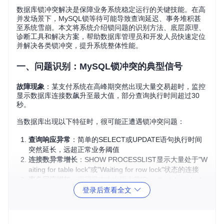
数据库锁冲突解决是保障业务系统稳定运行的关键技能。在高
并发场景下，MySQL锁等待可能导致查询延迟、事务堆积甚
至系统雪崩。本文将系统介绍锁问题的识别方法、底层原理、
诊断工具和解决方案，帮助数据库管理员和开发人员快速定位
并解决各类锁冲突，提升系统整体性能。
一、问题识别：MySQL锁冲突的典型信号
故障现象
：某支付系统在高峰期突然出现大量交易超时，监控
显示数据库连接数飙升至最大值，部分查询执行时间超过30
秒。
当数据库出现以下特征时，很可能正遭遇锁冲突问题：
查询响应异常
：简单的SELECT或UPDATE语句执行时间
突然延长，远超正常业务阈值
连接数异常增长
：SHOW PROCESSLIST显示大量处于"W
aiting for table lock"或"Waiting for row lock"状态的连接
事务回滚增加
：应用日志中出现大量"Deadlock found whe
n trying to get lock"错误
登录后查看全文
资源利用率倒挂
：CPU使用率升高但吞吐量下降，出现"忙
等"现象