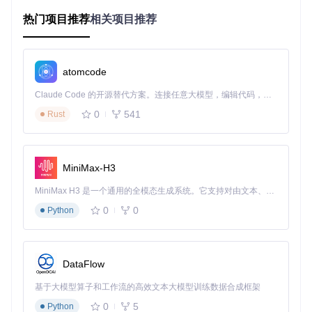
快速验证锁冲突的方法：
热门项目推荐
相关项目推荐
-- 查看当前锁等待情况
SELECT
  waiting_trx_id 
AS
 等待事务ID,

atomcode
  waiting_thread_id 
AS
 等待线程ID,

  blocking_trx_id 
AS
 阻塞事务ID,

Claude Code 的开源替代方案。连接任意大模型，编辑代码，运行命令，自动验证 — 全自动执行。用 Rust 构建，极致性能。 ｜ An open-source alternative to Claude Code. Connect any LLM, edit code, run commands, and verify changes — autonomously. Built in Rust for speed. Get Started
  blocking_thread_id 
AS
 阻塞线程ID,

  wait_started 
AS
0
541
Rust
FROM
输出示例
：
MiniMax-H3
+----------------+----------------+----------------+------
MiniMax H3 是一个通用的全模态生成系统。它支持对由文本、图像、视频和音频组成的多模态上下文进行统一理解，并能生成分辨率高达 2K、时长可达 15 秒的带原生立体声音频的视频。得益于面向任务泛化的系统设计，H3 在预训练阶段就已具备广泛的多模态上下文理解与生成能力，能够出色地执行复杂的多模态指令。
| 等待事务ID     | 等待线程ID     | 阻塞事务ID     | 阻塞线程ID
0
0
Python
+----------------+----------------+----------------+------
| 12345          | 45             | 12346          | 46   
DataFlow
当发现等待时间超过业务可接受阈值（通常5秒）的锁等待
时，应立即启动诊断流程。
基于大模型算子和工作流的高效文本大模型训练数据合成框架
0
5
Python
二、原理剖析：MySQL锁机制的底层逻辑