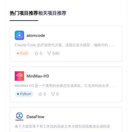
理会议录音
linkedin ai assistant
：智能识别潜在客户，自动生成个性
热门项目推荐
相关项目推荐
化 outreach 消息
search
：跨文本、音频和UI元素的全方位搜索功能
每个管道都有明确的功能描述和使用需求，点击安装即可将其
atomcode
添加到你的个人AI助手生态中。
Claude Code 的开源替代方案。连接任意大模型，编辑代码，运行命令，自动验证 — 全自动执行。用 Rust 构建，极致性能。 ｜ An open-source alternative to Claude Code. Connect any LLM, edit code, run commands, and verify changes — autonomously. Built in Rust for speed. Get Started
实战应用场景：从文本提取到开发集成
0
540
Rust
屏幕文本智能提取
Screenpipe的
crates/screenpipe-vision/
模块实现了先
MiniMax-H3
进的OCR技术，能够实时捕获屏幕上的文字信息。这项功能在
多种场景下都能发挥重要作用：
MiniMax H3 是一个通用的全模态生成系统。它支持对由文本、图像、视频和音频组成的多模态上下文进行统一理解，并能生成分辨率高达 2K、时长可达 15 秒的带原生立体声音频的视频。得益于面向任务泛化的系统设计，H3 在预训练阶段就已具备广泛的多模态上下文理解与生成能力，能够出色地执行复杂的多模态指令。
自动记录视频教程中的代码片段
0
0
Python
提取会议幻灯片中的关键信息
识别应用界面元素进行自动化操作
DataFlow
如图所示，Screenpipe能够精准识别屏幕上的代码内容，即使
基于大模型算子和工作流的高效文本大模型训练数据合成框架
在复杂的开发环境中也能保持高准确率。这为后续的代码分析