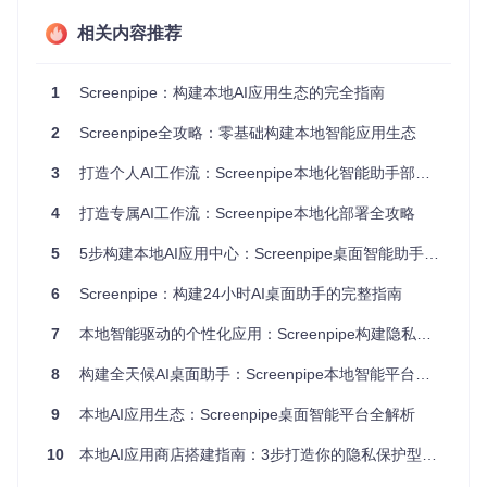
构建并启动应用：
相关内容推荐
1
Screenpipe：构建本地AI应用生态的完全指南
启动成功后，系统会自动在浏览器中打开本地服务，默认地址
为
http://localhost:3000
。现在你已经拥有了一个运行在
2
Screenpipe全攻略：零基础构建本地智能应用生态
本地的AI应用商店平台，所有数据处理都在你的电脑上完成，
无需担心隐私泄露。
3
打造个人AI工作流：Screenpipe本地化智能助手部署指南
探索核心功能：模块化AI管道系统
4
打造专属AI工作流：Screenpipe本地化部署全攻略
Screenpipe的核心优势在于其模块化设计，通过
apps/scree
5
5步构建本地AI应用中心：Screenpipe桌面智能助手完全指南
npipe-app-tauri/
目录下的管道系统，你可以轻松扩展各种
AI功能。这些管道就像是乐高积木，让你可以根据需求组合出
6
Screenpipe：构建24小时AI桌面助手的完整指南
不同的智能应用。
7
本地智能驱动的个性化应用：Screenpipe构建隐私优先的AI工作流
8
构建全天候AI桌面助手：Screenpipe本地智能平台完全部署指南
这个界面展示了Screenpipe的应用商店，你可以看到多种预置
的AI管道：
9
本地AI应用生态：Screenpipe桌面智能平台全解析
obsidian v2
：将屏幕活动转化为智能知识库，自动构建CR
10
本地AI应用商店搭建指南：3步打造你的隐私保护型桌面助手
M、市场研究和用户画像
meeting assistant
：为连续会议提供AI笔记服务，自动整