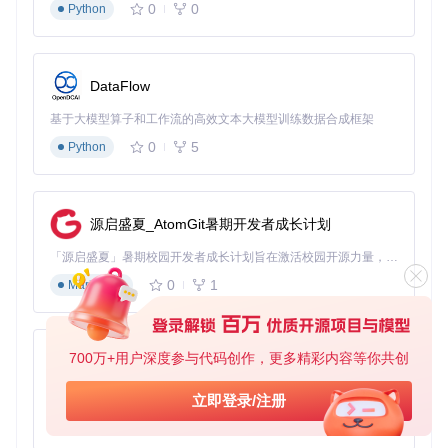
0
0
Python
DataFlow
基于大模型算子和工作流的高效文本大模型训练数据合成框架
0
5
Python
源启盛夏_AtomGit暑期开发者成长计划
「源启盛夏」暑期校园开发者成长计划旨在激活校园开源力量，通过积分激励、认证扶持、资源倾斜等形式，引导高校组织和开发者完成「入驻 — 建项目 — 做贡献 — 获认证 — 得资源」的完整闭环。无论你是想带领社团入驻平台的组织者，还是希望用代码贡献证明自己的开发者，都能在这里找到属于你的成长路径。
0
1
Markdown
700万+用户深度参与代码创作，更多精彩内容等你共创
py-xiaozhi
基于Python的Xiaozhi AI，适用于想要完整Xiaozhi体验而无需拥有专用硬件的用户。
立即登录/注册
0
1
Python