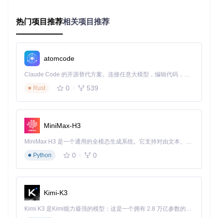
能够高效地完成任务。
社区驱动
：项目鼓励用户贡献和分享，不断丰富和更新资源
列表。
热门项目推荐
相关项目推荐
开源友好
：大部分推荐的工具和软件都是开源的，降低了使
用门槛，促进了技术的普及和共享。
无论你是电子工程的新手还是老手，
Awesome Electronics
atomcode
都能为你提供宝贵的资源和工具，帮助你在电子工程的世界中
探索和创新。快来加入我们，开启你的电子工程之旅吧！
Claude Code 的开源替代方案。连接任意大模型，编辑代码，运行命令，自动验证 — 全自动执行。用 Rust 构建，极致性能。 ｜ An open-source alternative to Claude Code. Connect any LLM, edit code, run commands, and verify changes — autonomously. Built in Rust for speed. Get Started
0
539
Rust
awesome-electronics
下载源代码
MiniMax-H3
A curated list of awesome resources for Electronic Engineers and hobbyists
项目地址：
MiniMax H3 是一个通用的全模态生成系统。它支持对由文本、图像、视频和音频组成的多模态上下文进行统一理解，并能生成分辨率高达 2K、时长可达 15 秒的带原生立体声音频的视频。得益于面向任务泛化的系统设计，H3 在预训练阶段就已具备广泛的多模态上下文理解与生成能力，能够出色地执行复杂的多模态指令。
https://gitcode.com/gh_mirrors/aw/awesome-
0
0
Python
electronics
Kimi-K3
Kimi K3 是Kimi能力最强的模型：这是一个拥有 2.8 万亿参数的混合专家（MoE）模型，具备原生视觉理解能力，并支持 100 万 token 的上下文窗口。