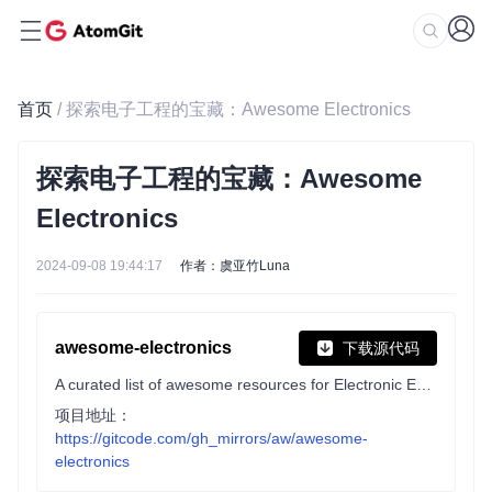
首页
/ 探索电子工程的宝藏：Awesome Electronics
探索电子工程的宝藏：Awesome
Electronics
2024-09-08 19:44:17
作者：虞亚竹Luna
awesome-electronics
下载源代码
A curated list of awesome resources for Electronic Engineers and hobbyists
项目地址：
https://gitcode.com/gh_mirrors/aw/awesome-
electronics