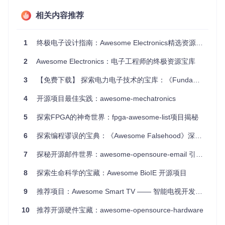
具，方便用户检查PCB设计。
项目分享平台
：推荐了多个项目分享平台，用户可以在这里
相关内容推荐
展示自己的作品，获取灵感和反馈。
1
终极电子设计指南：Awesome Electronics精选资源全解析 🚀
项目及技术应用场景
2
Awesome Electronics：电子工程师的终极资源宝库
Awesome Electronics
适用于以下场景：
3
【免费下载】 探索电力电子技术的宝库：《Fundamentals of Power Electronics 2021》第三版资源推荐
学习与教育
：无论是学生还是自学者，都可以通过项目中的
学习资源快速入门电子工程。
4
开源项目最佳实践：awesome-mechatronics
电路设计与仿真
：工程师和爱好者可以使用项目推荐的仿真
工具和EDA软件进行电路设计和验证。
5
探索FPGA的神奇世界：fpga-awesome-list项目揭秘
项目开发与分享
：通过项目分享平台，用户可以展示自己的
作品，获取社区的反馈和支持。
6
探索编程谬误的宝典：《Awesome Falsehood》深度剖析
硬件开发
：从电路设计到PCB制造，项目提供了全套的工具
和服务，帮助用户完成硬件开发的全过程。
7
探秘开源邮件世界：awesome-opensoure-email 引领高效通信新时代
8
探索生命科学的宝藏：Awesome BioIE 开源项目
项目特点
9
推荐项目：Awesome Smart TV —— 智能电视开发的宝藏资源库
全面性
：涵盖了电子工程的各个方面，从基础理论到高级工
具，应有尽有。
10
推荐开源硬件宝藏：awesome-opensource-hardware
实用性
：推荐的工具和资源都是经过精心挑选的，确保用户