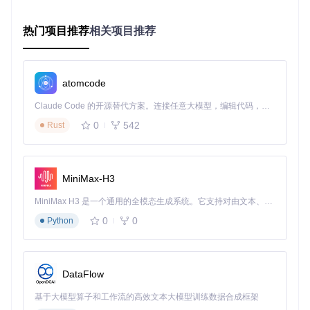
频，点击视频下方的分享按钮，选择“复制链接”，将完整的视
频URL保存到剪贴板。确保复制的是包含视频的推文链接，而
不是单独的视频页面链接。
热门项目推荐
相关项目推荐
🔍
第二步：执行下载命令
回到终端，输入以下命令开始下载
视频：
atomcode
Claude Code 的开源替代方案。连接任意大模型，编辑代码，运行命令，自动验证 — 全自动执行。用 Rust 构建，极致性能。 ｜ An open-source alternative to Claude Code. Connect any LLM, edit code, run commands, and verify changes — autonomously. Built in Rust for speed. Get Started
0
542
Rust
将“[视频链接]”替换为你刚才复制的Twitter视频链接，“[保存文
件名]”替换为你想要保存的视频名称。
🔍
第三步：查看下载结果
命令执行后，工具会自动开始下载
MiniMax-H3
视频。下载完成后，你可以在当前目录下找到保存的MP4视频
文件。如果下载失败，请检查链接是否正确，或者尝试更新工
MiniMax H3 是一个通用的全模态生成系统。它支持对由文本、图像、视频和音频组成的多模态上下文进行统一理解，并能生成分辨率高达 2K、时长可达 15 秒的带原生立体声音频的视频。得益于面向任务泛化的系统设计，H3 在预训练阶段就已具备广泛的多模态上下文理解与生成能力，能够出色地执行复杂的多模态指令。
具到最新版本。
0
0
Python
技术原理揭秘：工具如何工作
常见场景应用：让工具为你服务
DataFlow
内容创作者的素材管理
基于大模型算子和工作流的高效文本大模型训练数据合成框架