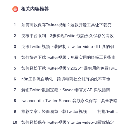
这个命令会将项目完整地下载到你的电脑中，为后续操作做好
相关内容推荐
准备。
📌
第二步：进入项目目录
克隆完成后，通过以下命令进入项
1
如何高效保存Twitter视频？这款开源工具让下载变得简单
目文件夹：
2
突破平台限制：3步实现Twitter视频永久保存的高效下载工具
cd
3
突破Twitter视频下载限制：twitter-video-dl工具的创新解决方案
这一步是为了确保后续的安装和运行命令都在正确的环境中执
4
如何快速下载Twitter视频：免费实用的终极工具指南
行。
5
如何轻松下载Twitter视频？2025年最实用的免费Twitter视频下载神器推荐
📌
第三步：安装依赖包
项目运行需要一些必要的依赖支持，
输入以下命令安装所需的Python库：
6
n8n工作流自动化：跨境电商社交矩阵的效率革命
7
解锁Twitter数据宝藏：Stweet非官方API实战指南
8
twspace-dl：Twitter Spaces音频永久保存工具全攻略
等待安装完成，你的视频下载环境就搭建好了。
9
推荐文章：轻而易举下载Twitter视频 —— 拥抱`twitter-video-dl`
轻松上手：三步完成视频下载
10
如何轻松保存Twitter视频？twitter-video-dl帮你搞定
🔍
第一步：复制视频链接
打开Twitter，找到你想要下载的视