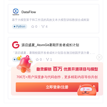
DataFlow
基于大模型算子和工作流的高效文本大模型训练数据合成框架
0
4
Python
源启盛夏_AtomGit暑期开发者成长计划
「源启盛夏」暑期校园开发者成长计划旨在激活校园开源力量，通过积分激励、认证扶持、资源倾斜等形式，引导高校组织和开发者完成「入驻 — 建项目 — 做贡献 — 获认证 — 得资源」的完整闭环。无论你是想带领社团入驻平台的组织者，还是希望用代码贡献证明自己的开发者，都能在这里找到属于你的成长路径。
0
1
Markdown
700万+用户深度参与代码创作，更多精彩内容等你共创
py-xiaozhi
基于Python的Xiaozhi AI，适用于想要完整Xiaozhi体验而无需拥有专用硬件的用户。
立即登录/注册
0
1
Python