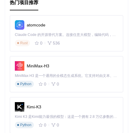
热门项目推荐
atomcode
Claude Code 的开源替代方案。连接任意大模型，编辑代码，运行命令，自动验证 — 全自动执行。用 Rust 构建，极致性能。 ｜ An open-source alternative to Claude Code. Connect any LLM, edit code, run commands, and verify changes — autonomously. Built in Rust for speed. Get Started
0
536
Rust
MiniMax-H3
MiniMax H3 是一个通用的全模态生成系统。它支持对由文本、图像、视频和音频组成的多模态上下文进行统一理解，并能生成分辨率高达 2K、时长可达 15 秒的带原生立体声音频的视频。得益于面向任务泛化的系统设计，H3 在预训练阶段就已具备广泛的多模态上下文理解与生成能力，能够出色地执行复杂的多模态指令。
0
0
Python
Kimi-K3
Kimi K3 是Kimi能力最强的模型：这是一个拥有 2.8 万亿参数的混合专家（MoE）模型，具备原生视觉理解能力，并支持 100 万 token 的上下文窗口。
0
0
Python