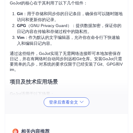
GoJot的核心在于其利用了以下几个组件：
Git
：用于存储和同步你的日记条目，确保你可以随时随地
访问和更新你的记录。
GPG
（GNU Privacy Guard）：提供数据加密，保证你的
日记内容在传输和存储过程中的隐私性。
Vim
：作为默认的文字编辑器，允许你在命令行下快速输
入和编辑日记内容。
通过这些组件，GoJot实现了无需网络连接即可本地加密保存
日记，并在有网络时自动同步到远程Git仓库。安装GoJot只需
要简单的几步，对系统的要求仅限于已经安装了Git、GPG和V
im。
项目及技术应用场景
GoJot适用于以下场景：
登录后查看全文
个人记录
：对于希望保持日常习惯、想法或重要事件记录的
人，GoJot提供了便捷的方式，而不用担心数据泄露。
保密日志
：在需要处理敏感信息的工作环境中，GoJot的加
密功能可以帮助你安全地记录工作进度。
移动写作
：无论你身在何处，只需一个终端，就能继续你的
相关内容推荐