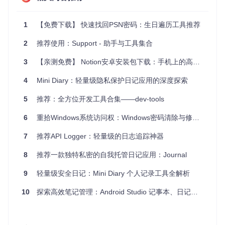
日记创作，且内容会自动与你选择的Git仓库同步。
离线备份
：如果你重视数据的持久性和安全性，GoJot的Git
集成可以为你提供可靠的离线备份策略。
1
【免费下载】 快速找回PSN密码：生日遍历工具推荐
项目特点
2
推荐使用：Support - 助手与工具集合
3
【亲测免费】 Notion安卓安装包下载：手机上的高效笔记助手
GoJot的主要特色包括：
4
Mini Diary：轻量级隐私保护日记应用的深度探索
加密存储
：默认使用GPG进行数据加密，确保你的日记内
容私密安全。
5
推荐：全方位开发工具合集——dev-tools
分布式同步
：基于Git的版本控制，使得你的日记可以在多
台设备间无缝同步。
6
重拾Windows系统访问权：Windows密码清除与修改工具推荐
轻量级设计
：依赖于已广泛使用的开源工具，无须额外安装
大量软件包。
7
推荐API Logger：轻量级的日志追踪神器
命令行友好
：适合那些喜欢在命令行环境下工作的用户，简
单快捷。
8
推荐一款独特私密的自我托管日记应用：Journal
跨平台支持
：由于依赖的都是跨平台工具，GoJot可以在多
种操作系统上运行，如Linux、macOS和Windows。
9
轻量级安全日记：Mini Diary 个人记录工具全解析
如果你追求的是简洁、安全且高效的日记管理方式，那么GoJ
10
探索高效笔记管理：Android Studio 记事本、日记本源码推荐
ot无疑是你的理想之选。立即尝试，开始你的加密日记之旅
吧！