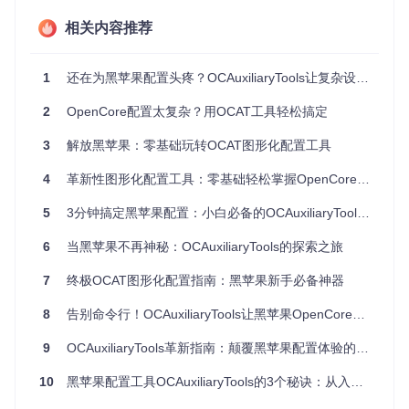
始
选择硬件模板自
节省90%
辑config.plist文
设
动生成基础配置
时间
相关内容推荐
件
置
参
1
还在为黑苹果配置头疼？OCAuxiliaryTools让复杂设置变简单操作
数
需查阅文档找到
分类标签页直观
操作速度
调
对应键值对
修改各项参数
提升5倍
2
OpenCore配置太复杂？用OCAT工具轻松搞定
整
错
3
解放黑苹果：零基础玩转OCAT图形化配置工具
实时验证并提示
问题解决
误
启动失败后需逐
错误位置和修复
效率提升
检
一排查日志
4
革新性图形化配置工具：零基础轻松掌握OpenCore黑苹果启动管理
建议
80%
测
5
3分钟搞定黑苹果配置：小白必备的OCAuxiliaryTools图形化工具指南
驱
手动下载、放置
动
一键下载安装所
流程简化
kext文件并编辑
6
当黑苹果不再神秘：OCAuxiliaryTools的探索之旅
管
需驱动组件
70%
配置
理
7
终极OCAT图形化配置指南：黑苹果新手必备神器
多
版
8
告别命令行！OCAuxiliaryTools让黑苹果OpenCore配置小白也能轻松上手
手动备份不同版
内置配置快照和
管理成本
本
本配置文件
版本切换功能
降低60%
管
9
OCAuxiliaryTools革新指南：颠覆黑苹果配置体验的图形化解决方案
理
10
黑苹果配置工具OCAuxiliaryTools的3个秘诀：从入门到精通
OCAT不仅是一个配置编辑器，更是一套完整的黑苹果解决方