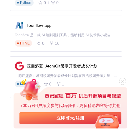
0
0
引导设置配置
Python
：调整启动参数、主题和超时时间等用户体
验选项
保存配置文件
：生成完整的config.plist文件和EFI目录结构
验证优化：确保系统稳定运行
配置验证
：使用内置ocvalidate工具全面检查配置合法性
Toonflow-app
错误修复
：根据提示修复检测到的参数问题和潜在冲突
Toonflow 是一款 AI 短剧漫剧工具，能够利用 AI 技术将小说自动转化为剧本，并结合 AI 生成的图片和视频，实现高效的短剧创作。借助 Toonflow，可以轻松完成从文字到影像的全流程，让短剧制作变得更加智能与便捷。
EFI部署
：通过工具的ESP分区管理功能，一键将配置文件
写入EFI分区
0
16
HTML
进阶技巧：从配置到精通的关键能力
源启盛夏_AtomGit暑期开发者成长计划
如何用配置迁移功能实现系统升级
当你升级硬件或更新OpenCore版本时，OCAT的配置迁移功
「源启盛夏」暑期校园开发者成长计划旨在激活校园开源力量，通过积分激励、认证扶持、资源倾斜等形式，引导高校组织和开发者完成「入驻 — 建项目 — 做贡献 — 获认证 — 得资源」的完整闭环。无论你是想带领社团入驻平台的组织者，还是希望用代码贡献证明自己的开发者，都能在这里找到属于你的成长路径。
能可以帮你快速转移关键设置：
0
1
Markdown
在新系统中创建基础配置
使用"导入配置"功能加载旧配置文件
工具会智能合并兼容设置，并标记需要手动调整的部分
700万+用户深度参与代码创作，更多精彩内容等你共创
AionUi
验证并应用新配置，大幅减少重复劳动
多版本管理解决什么问题
免费、本地、开源的 24/7 全天候 Cowork 应用，以及适用于 Gemini CLI、Claude Code、Codex、OpenCode、Qwen Code、Goose CLI、Auggie 等的 OpenClaw | 🌟 喜欢就点star吧
立即登录/注册
黑苹果配置常常需要反复尝试不同设置，OCAT的多版本管理
0
6
TypeScript
功能让这一过程变得可控：