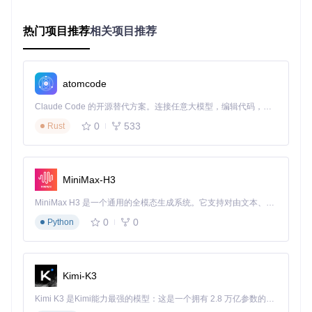
案。它内置了从1代到11代Intel处理器的全套配置模板，覆盖
Clarkdale、Sandy Bridge、Ivy Bridge等全系列平台，甚至包
括X59、X79、X99、X299等HEDT高端桌面平台的优化方
热门项目推荐
相关项目推荐
案。
图：OCAT的硬件配置数据库，提供海量硬件模板支持OpenC
atomcode
ore配置
Claude Code 的开源替代方案。连接任意大模型，编辑代码，运行命令，自动验证 — 全自动执行。用 Rust 构建，极致性能。 ｜ An open-source alternative to Claude Code. Connect any LLM, edit code, run commands, and verify changes — autonomously. Built in Rust for speed. Get Started
场景化应用：三阶段完成黑苹果配置
0
533
Rust
准备工作：3分钟搭建配置环境
获取工具
：克隆项目仓库
git clone https://gitcod
e.com/gh_mirrors/oc/OCAuxiliaryTools
MiniMax-H3
选择版本
：根据操作系统选择Windows、macOS或Linux
版本
MiniMax H3 是一个通用的全模态生成系统。它支持对由文本、图像、视频和音频组成的多模态上下文进行统一理解，并能生成分辨率高达 2K、时长可达 15 秒的带原生立体声音频的视频。得益于面向任务泛化的系统设计，H3 在预训练阶段就已具备广泛的多模态上下文理解与生成能力，能够出色地执行复杂的多模态指令。
启动程序
：直接运行对应平台的可执行文件，无需安装
0
0
核心配置：5步完成个性化设置
Python
硬件模板选择
：在数据库中选择与你的CPU型号和主板芯
片组最匹配的配置模板
基础参数调整
：设置BIOS选项、显卡型号、声卡布局等关
Kimi-K3
键硬件信息
驱动组件管理
：根据硬件选择必要的kext驱动，工具会自
Kimi K3 是Kimi能力最强的模型：这是一个拥有 2.8 万亿参数的混合专家（MoE）模型，具备原生视觉理解能力，并支持 100 万 token 的上下文窗口。
动处理依赖关系