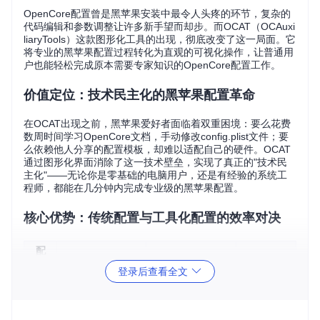
OpenCore配置曾是黑苹果安装中最令人头疼的环节，复杂的
代码编辑和参数调整让许多新手望而却步。而OCAT（OCAuxi
liaryTools）这款图形化工具的出现，彻底改变了这一局面。它
将专业的黑苹果配置过程转化为直观的可视化操作，让普通用
户也能轻松完成原本需要专家知识的OpenCore配置工作。
价值定位：技术民主化的黑苹果配置革命
在OCAT出现之前，黑苹果爱好者面临着双重困境：要么花费
数周时间学习OpenCore文档，手动修改config.plist文件；要
么依赖他人分享的配置模板，却难以适配自己的硬件。OCAT
通过图形化界面消除了这一技术壁垒，实现了真正的"技术民
主化"——无论你是零基础的电脑用户，还是有经验的系统工
程师，都能在几分钟内完成专业级的黑苹果配置。
核心优势：传统配置与工具化配置的效率对决
配
置
OCAT工具化方
传统手动方式
效率提升
登录后查看全文
环
式
节
初
需手动创建和编