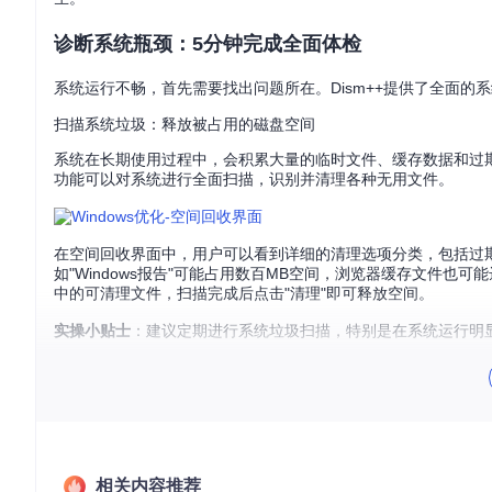
诊断系统瓶颈：5分钟完成全面体检
系统运行不畅，首先需要找出问题所在。Dism++提供了全面
扫描系统垃圾：释放被占用的磁盘空间
系统在长期使用过程中，会积累大量的临时文件、缓存数据和过期
功能可以对系统进行全面扫描，识别并清理各种无用文件。
在空间回收界面中，用户可以看到详细的清理选项分类，包括过
如"Windows报告"可能占用数百MB空间，浏览器缓存文件也可
中的可清理文件，扫描完成后点击"清理"即可释放空间。
实操小贴士
：建议定期进行系统垃圾扫描，特别是在系统运行明
用户痛点自测：你的系统是否需要优化？
电脑启动时间超过30秒
打开软件或文件时经常出现卡顿
C盘可用空间不足总容量的20%
系统经常提示内存不足
关机或重启过程缓慢
相关内容推荐