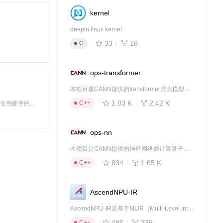
认其是否为系统
kernel
deepin linux kernel
33
16
C
ops-transformer
一份保险，让你在
本项目是CANN提供的transformer类大模型算子库，实现网络在NPU上加速计算。
1.03 K
2.42 K
C++
基于Python的Xiaozhi AI，适用于想要完整Xiaozhi体验而无需拥有专用硬件的用户。
，无需进入复杂的
ops-nn
本项目是CANN提供的神经网络类计算算子库，实现网络在NPU上加速计算。
存储在非系统分
834
1.65 K
C++
AscendNPU-IR
AscendNPU-IR是基于MLIR（Multi-Level Intermediate Representation）构建的，面向昇腾亲和算子编译时使用的中间表示，提供昇腾完备表达能力，通过编译优化提升昇腾AI处理器计算效率，支持通过生态框架使能昇腾AI处理器与深度调优
496
336
C++