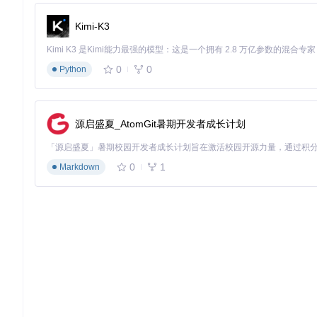
实操小贴士
：在禁用启动项时，对于不熟悉的程序，建议先查询
必需或安全程序。
Kimi-K3
安全防护策略：保障系统稳定运行
0
0
Python
系统优化不仅要提升性能，还要确保系统安全稳定运行。Dism
系统备份策略：为系统买一份"保险"
系统意外崩溃或病毒感染是每个电脑用户都可能遇到的问题。Di
源启盛夏_AtomGit暑期开发者成长计划
遇到问题时能够快速恢复。
0
1
Markdown
通过Dism++的"系统备份"功能，用户可以将当前系统状态完
PE环境。与传统备份工具相比，Dism++的备份速度更快，通常
实操小贴士
：建议每月进行一次系统备份，特别是在进行重大系
区或外部存储设备中，以防止系统分区出现问题时备份文件也受
优化效果自评表
完成以上优化步骤后，你可以通过以下指标评估系统优化效果：