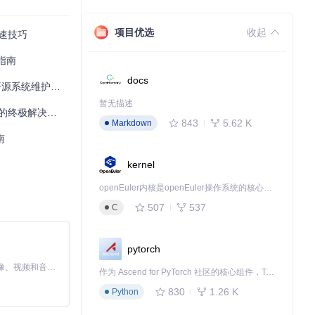
项目优选
收起
提速技巧
指南
docs
工具性能提升方案
暂无描述
的终极解决方案
显著减少系统文件
843
5.62 K
Markdown
南
kernel
后，系统会在后台
openEuler内核是openEuler操作系统的核心，既是系统性能与稳定性的基石，也是连接处理器、设备与服务的桥梁。
507
537
C
。
pytorch
负担。
MiniMax H3 是一个通用的全模态生成系统。它支持对由文本、图像、视频和音频组成的多模态上下文进行统一理解，并能生成分辨率高达 2K、时长可达 15 秒的带原生立体声音频的视频。得益于面向任务泛化的系统设计，H3 在预训练阶段就已具备广泛的多模态上下文理解与生成能力，能够出色地执行复杂的多模态指令。
作为 Ascend for PyTorch 社区的核心组件，TorchNPU 是昇腾专为 PyTorch 打造的深度学习适配插件，使 PyTorch 框架能够直接调用昇腾 NPU，为开发者提供昇腾 AI 处理器的超强算力。
要的启动项，可以
830
1.26 K
Python