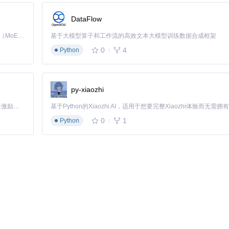
其用途，避免禁用必要的系统服务。可以通过搜索引擎查找程序名称，确
DataFlow
Kimi K3 是Kimi能力最强的模型：这是一个拥有 2.8 万亿参数的混合专家（MoE）模型，具备原生视觉理解能力，并支持 100 万 token 的上下文窗口。
基于大模型算子和工作流的高效文本大模型训练数据合成框架
0
4
Python
++提供了全面的系统备份和还原功能，为系统安全保驾护航。
sm++的系统备份功能为你提供了可靠的数据保护方案，就像为系统买了
py-xiaozhi
「源启盛夏」暑期校园开发者成长计划旨在激活校园开源力量，通过积分激励、认证扶持、资源倾斜等形式，引导高校组织和开发者完成「入驻 — 建项目 — 做贡献 — 获认证 — 得资源」的完整闭环。无论你是想带领社团入驻平台的组织者，还是希望用代码贡献证明自己的开发者，都能在这里找到属于你的成长路径。
0
1
Python
整备份为WIM或ESD格式。这种备份方式不仅占用空间小，而且恢复速度快
可以节省50%的时间，同时备份文件体积更小。
统更改前，如安装新软件、更新驱动程序或修改系统设置。备份文件最好
到影响。