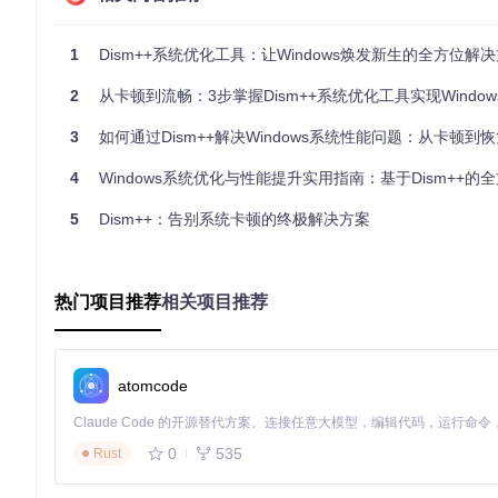
如果以上情况中你遇到了2项或更多，那么现在就该对系统进行
1
Dism++系统优化工具：让Windows焕发新生的全方位解
深度优化系统：释放电脑潜能
2
从卡顿到流畅：3步掌握Dism++系统优化工具实现Windo
在完成系统诊断后，接下来进行深度优化，通过一系列专业工具
3
如何通过Dism++解决Windows系统性能问题：从卡顿到恢复的全方位
压缩系统文件：给系统穿上"紧身衣"
4
Windows系统优化与性能提升实用指南：基于Dism++的全方位
对于使用小容量SSD硬盘的用户来说，磁盘空间管理尤为重要。Di
占用的空间。这项技术就像给系统文件穿上紧身衣，在保持功能
5
Dism++：告别系统卡顿的终极解决方案
Compact压缩技术通过智能算法对系统文件进行压缩处理，通
自动进行文件压缩，用户几乎感觉不到任何性能损失，却能获得
热门项目推荐
相关项目推荐
实操小贴士
：压缩系统文件前，建议先关闭所有正在运行的程序
管理启动项：减少系统启动负担
atomcode
系统启动时加载过多程序会严重影响启动速度。Dism++的启
在Dism++的启动项管理界面，用户可以看到详细的启动程序
0
535
Rust
显著缩短系统启动时间。例如，禁用5个不必要的启动项后，系统