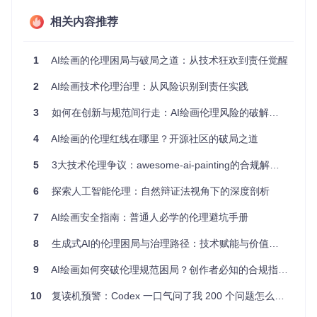
在"免费使用"的认知下无意识侵权。
相关内容推荐
技术中立≠责任豁免：工具开发者的伦理盲区
2024年6月，某AI绘画工具因未设置内容过滤机制，被用户用
1
AI绘画的伦理困局与破局之道：从技术狂欢到责任觉醒
于生成名人虚假代言图片，引发品牌方集体抗议。工具开发商
以"技术中立"为由拒绝担责，这种将伦理责任完全转嫁给用户
2
AI绘画技术伦理治理：从风险识别到责任实践
的做法，暴露出行业对
技术治理
（指通过规则、标准和技术手
段对AI系统进行规范）的认知缺失。
3
如何在创新与规范间行走：AI绘画伦理风险的破解之道
问题诊断：技术发展时间轴上的伦理困境
4
AI绘画的伦理红线在哪里？开源社区的破局之道
2022-2024年AI绘画伦理关键事件时间轴
5
3大技术伦理争议：awesome-ai-painting的合规解决方案
2022.08
：Stable Diffusion发布引发首次版权诉讼潮，500
+艺术家联名指控训练数据侵权
6
探索人工智能伦理：自然辩证法视角下的深度剖析
2023.05
：欧盟《AI法案》将生成式AI纳入高风险类别监管
2023.11
：某平台AI绘画大赛因作品相似度争议取消全部奖
7
AI绘画安全指南：普通人必学的伦理避坑手册
项
8
生成式AI的伦理困局与治理路径：技术赋能与价值约束的平衡之道
2024.02
：美国版权局裁定纯AI生成图像不具著作权
2024.04
：中国《生成式人工智能服务管理暂行办法》正式
9
AI绘画如何突破伦理规范困局？创作者必知的合规指南与未来趋势
实施
10
复读机预警：Codex 一口气问了我 200 个问题怎么办？
图2：单一训练图像生成的多样化样本展示，反映了AI模型对