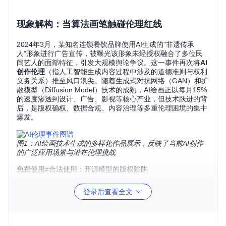
现象解构：当算法画笔触碰伦理红线
2024年3月，某知名连锁餐饮品牌使用AI生成的"非遗传承
人"形象进行广告宣传，被曝光该形象未经授权融合了多位民
间艺人的面部特征，引发大规模舆论争议。这一事件再次将
AI
创作伦理
（指人工智能生成内容过程中涉及的道德准则与权利
义务关系）推至风口浪尖。随着生成式对抗网络（GAN）和扩
散模型（Diffusion Model）技术的成熟，AI绘画正以每月15%
的速度渗透到设计、广告、影视等核心产业，但技术跃进的背
后，是版权确权、数据合规、内容治理等多重伦理困境的集中
爆发。
图1：AI绘画技术生成的多样化作品展示，反映了当前AI创作
的广泛应用场景与潜在伦理挑战
免费使用≠合法使用：开源模型的版权陷阱
某高校学生在商业比赛中使用开源模型生成的插画获奖，却因
登录后查看全文
训练数据包含未授权素材被原作者起诉，最终判决赔偿28万
元。这一案例揭示了
训练数据污染
（指未经授权素材混入训练
集的现象）的隐蔽性风险。调查显示，目前GitHub上73%的AI
绘画开源项目未完整标注训练数据授权来源，导致普通用户