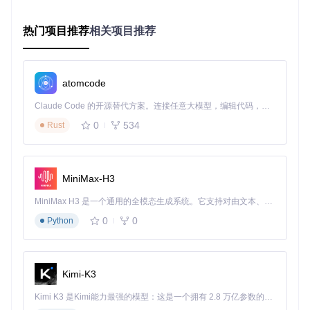
原始素材的学习与再创作过程
效率提升与权利侵害：技术红利的双重性
热门项目推荐
相关项目推荐
某游戏公司使用AI绘画工具将美术产能提升300%，但同时也
导致20%的原画师岗位缩减。这种技术带来的效率革命与传统
创作群体权益保障之间的矛盾，凸显了AI伦理的核心命题：如
atomcode
何在技术进步与人文关怀间寻找平衡点？
Claude Code 的开源替代方案。连接任意大模型，编辑代码，运行命令，自动验证 — 全自动执行。用 Rust 构建，极致性能。 ｜ An open-source alternative to Claude Code. Connect any LLM, edit code, run commands, and verify changes — autonomously. Built in Rust for speed. Get Started
创作自由与内容监管：平台责任的灰色地带
0
534
Rust
2024年某社交平台AI绘画功能因生成不当内容被约谈整改，暴
露了UGC模式下的内容治理难题。平台既需保障用户创作自
由，又要履行内容审核义务，这种"两难困境"反映了当前
数据
合规
（指数据的收集、使用、存储符合法律法规要求）体系的
MiniMax-H3
不完善。
MiniMax H3 是一个通用的全模态生成系统。它支持对由文本、图像、视频和音频组成的多模态上下文进行统一理解，并能生成分辨率高达 2K、时长可达 15 秒的带原生立体声音频的视频。得益于面向任务泛化的系统设计，H3 在预训练阶段就已具备广泛的多模态上下文理解与生成能力，能够出色地执行复杂的多模态指令。
3分钟自查指南：训练数据合规性检测
检查模型文档中的训练数据来源声明
0
0
Python
使用项目中的版权检测工具扫描生成内容
确认素材授权协议类型（CC0/CC-BY/商业授权）
保留训练过程中的素材使用记录
Kimi-K3
应对框架：伦理决策工具包与实践路径
Kimi K3 是Kimi能力最强的模型：这是一个拥有 2.8 万亿参数的混合专家（MoE）模型，具备原生视觉理解能力，并支持 100 万 token 的上下文窗口。