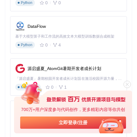
风险决策流程图：从素材到发布的全流程伦理评估
0
0
Python
开始创作 → 选择训练模型 → 检查数据授权？→ 是→使用合规素材

                                    ↓否

                                  终止使用

DataFlow
素材处理 → 生成内容 → 相似度检测？→ ≤30%→添加AI生成声明→合规发布

                          ↓否

基于大模型算子和工作流的高效文本大模型训练数据合成框架
0
4
Python
图3：AI模型训练界面示例，显示了素材上传与概念训练的关
键步骤
源启盛夏_AtomGit暑期开发者成长计划
伦理决策工具包：可操作的合规资源
版权检测工具
：项目内置的相似度分析插件，可扫描生成
「源启盛夏」暑期校园开发者成长计划旨在激活校园开源力量，通过积分激励、认证扶持、资源倾斜等形式，引导高校组织和开发者完成「入驻 — 建项目 — 做贡献 — 获认证 — 得资源」的完整闭环。无论你是想带领社团入驻平台的组织者，还是希望用代码贡献证明自己的开发者，都能在这里找到属于你的成长路径。
内容与训练素材的相似性
0
1
Markdown
合规素材库
：ai-product目录下的授权素材集合，包含CC0
协议的图像资源
版权登记平台
：通过项目提供的官方渠道完成AI辅助创作
的版权登记
700万+用户深度参与代码创作，更多精彩内容等你共创
py-xiaozhi
技术手段：从源头规避伦理风险
基于Python的Xiaozhi AI，适用于想要完整Xiaozhi体验而无需拥有专用硬件的用户。
立即登录/注册
使用Stable Cascade等新一代模型的可控生成功能，通过设置
0
1
Python
版权过滤器和风格迁移限制，从技术层面降低侵权风险。项目
中的webui-essential-plugin插件集合提供了完整的伦理创作辅