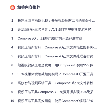
质量平衡
：采用自适应参数引擎，智能调整压缩策略
速度优势
：支持GPU硬件加速，处理效率提升300%
相关内容推荐
格式兼容
：支持MP4、WebM、MOV等主流视频格式
1
极速压缩与画质无损：开源视频压缩工具的革命性突破
从零开始的压缩实战
2
开源编解码三强博弈：AV1如何重塑视频技术格局
3
CompressO：让视频"减肥"的开源解决方案
完成工具安装与配置
📌 克隆项目仓库：
git clone https://gitcode.com/gh_
4
视频压缩新标杆：CompressO让大文件轻松瘦身95%的实战指南
mirrors/co/compressO
📌 按照README说明安装依赖 📌
启动应用程序，首次运行可能需要系统权限授权
5
视频压缩新标杆：CompressO让大文件处理变得简单高效
掌握核心操作流程
6
颠覆级视频压缩全攻略：用CompressO实现95%体积缩减的终极方案
💡 建议先处理单个视频熟悉流程，再进行批量操作
7
93%视频体积缩减如何实现？CompressO开源工具全攻略
📌
导入文件
：通过拖拽或文件选择器添加视频 📌
参数设置
：
8
高效智能视频压缩工具：CompressO让大文件轻松瘦身
选择压缩质量（高/中/低）和输出格式 📌
预览效果
：查看压缩
前后的画质对比和大小变化 📌
开始压缩
：点击"处理"按钮，等
9
视频压缩工具CompressO：免费开源实现95%无损压缩的本地处理方案
待进度条完成 📌
保存文件
：选择输出路径，完成压缩流程
验证压缩效果
10
视频压缩工具高效指南：使用CompressO实现95%压缩率的完整教程