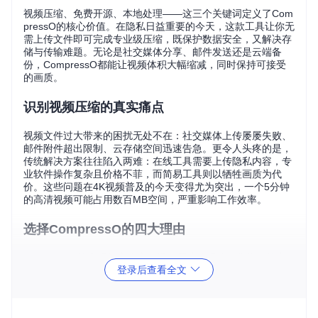
视频压缩、免费开源、本地处理——这三个关键词定义了Com
pressO的核心价值。在隐私日益重要的今天，这款工具让你无
需上传文件即可完成专业级压缩，既保护数据安全，又解决存
储与传输难题。无论是社交媒体分享、邮件发送还是云端备
份，CompressO都能让视频体积大幅缩减，同时保持可接受
的画质。
识别视频压缩的真实痛点
视频文件过大带来的困扰无处不在：社交媒体上传屡屡失败、
邮件附件超出限制、云存储空间迅速告急。更令人头疼的是，
传统解决方案往往陷入两难：在线工具需要上传隐私内容，专
业软件操作复杂且价格不菲，而简易工具则以牺牲画质为代
价。这些问题在4K视频普及的今天变得尤为突出，一个5分钟
的高清视频可能占用数百MB空间，严重影响工作效率。
选择CompressO的四大理由
CompressO的出现彻底改变了视频压缩的现状。作为一款完
登录后查看全文
全开源的本地工具，它将复杂的视频处理技术转化为直观的操
作体验。其核心优势在于：
隐私保护
：所有处理在本地完成，文件无需上传至云端