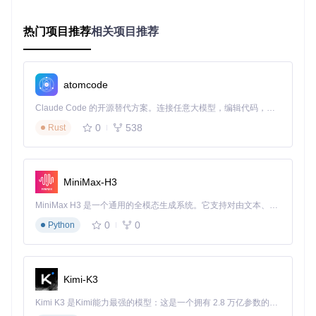
以一个229MB的4K视频为例，使用CompressO标准质量设置
后：
热门项目推荐
相关项目推荐
原始大小：229MB
压缩后大小：14MB
压缩比例：
93.91%
画质损失：肉眼几乎不可分辨
atomcode
实现三倍压缩速度：硬件加速配置
Claude Code 的开源替代方案。连接任意大模型，编辑代码，运行命令，自动验证 — 全自动执行。用 Rust 构建，极致性能。 ｜ An open-source alternative to Claude Code. Connect any LLM, edit code, run commands, and verify changes — autonomously. Built in Rust for speed. Get Started
0
538
Rust
启用GPU编码支持
⚠️ 注意：不同显卡支持的编码格式不同，N卡用户优先选择NV
ENC，A卡用户选择AMF
MiniMax-H3
📌 打开设置界面，找到"性能优化"选项 📌 勾选"启用硬件加
MiniMax H3 是一个通用的全模态生成系统。它支持对由文本、图像、视频和音频组成的多模态上下文进行统一理解，并能生成分辨率高达 2K、时长可达 15 秒的带原生立体声音频的视频。得益于面向任务泛化的系统设计，H3 在预训练阶段就已具备广泛的多模态上下文理解与生成能力，能够出色地执行复杂的多模态指令。
速"，选择适合的编码方式 📌 重启应用使设置生效 📌 处理4K
0
0
Python
视频时速度提升可达3-5倍
批量处理的最佳策略
💡 批量处理时建议按视频分辨率分组，避免参数频繁调整
Kimi-K3
同时处理不超过3个视频文件
Kimi K3 是Kimi能力最强的模型：这是一个拥有 2.8 万亿参数的混合专家（MoE）模型，具备原生视觉理解能力，并支持 100 万 token 的上下文窗口。
优先处理大文件，利用夜间空闲时间