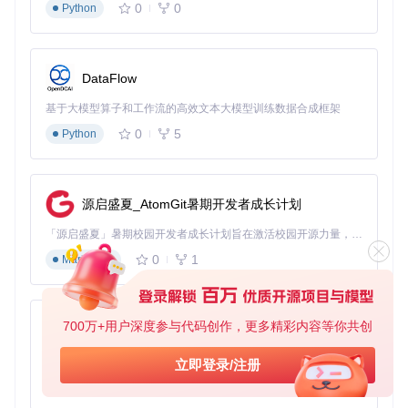
0
0
Python
输出路径统一设置，便于后续管理
定期清理临时文件，释放存储空间
压缩参数的专业调优技巧
DataFlow
比特率（视频数据传输速率）设置
基于大模型算子和工作流的高效文本大模型训练数据合成框架
0
5
不同场景的最佳比特率范围：
Python
高清视频（1080p）：2000-5000 kbps
标清视频（720p）：1000-3000 kbps
短视频（社交平台）：500-1500 kbps
源启盛夏_AtomGit暑期开发者成长计划
格式选择策略
MP4
：兼容性最佳，适合大多数场景
「源启盛夏」暑期校园开发者成长计划旨在激活校园开源力量，通过积分激励、认证扶持、资源倾斜等形式，引导高校组织和开发者完成「入驻 — 建项目 — 做贡献 — 获认证 — 得资源」的完整闭环。无论你是想带领社团入驻平台的组织者，还是希望用代码贡献证明自己的开发者，都能在这里找到属于你的成长路径。
WebM
：压缩率更高，适合网页应用
0
1
Markdown
MOV
：苹果设备首选，保持最佳画质
分辨率调整原则
💡 分辨率降低1个等级（如4K→2K），文件体积可减少约75%
700万+用户深度参与代码创作，更多精彩内容等你共创
py-xiaozhi
社交分享：1080p足以满足需求
基于Python的Xiaozhi AI，适用于想要完整Xiaozhi体验而无需拥有专用硬件的用户。
立即登录/注册
手机观看：720p可大幅节省空间
0
1
存档备份：建议保留原始分辨率
Python