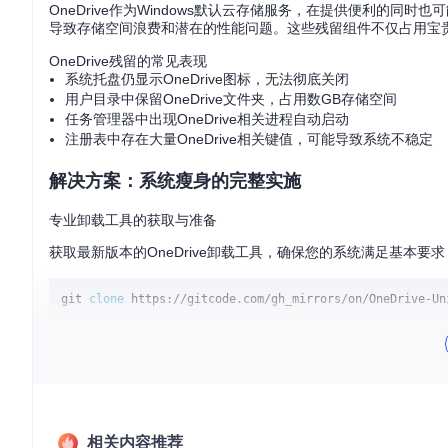
OneDrive作为Windows默认云存储服务，在提供便利的
导致存储空间浪费和潜在的性能问题。这些残留组件不仅占用宝
OneDrive残留的常见表现
系统托盘仍显示OneDrive图标，无法彻底关闭
用户目录中保留OneDrive文件夹，占用数GB存储空间
任务管理器中出现OneDrive相关进程自动启动
注册表中存在大量OneDrive相关键值，可能导致系统不稳定
解决方案：系统瘦身的完整实施
专业卸载工具的获取与准备
获取最新版本的OneDrive卸载工具，确保您的系统满足基本要求
git 
clone
下载完成后，在项目文件夹中您将看到多个版本的批处理文件，
⚠️
重要警告
卸载OneDrive将删除本地存储的所有OneDrive文件。在执
操作可能影响Microsoft账户的部分功能。
相关内容推荐