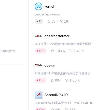
kernel
deepin linux kernel
33
16
C
ops-transformer
本项目是CANN提供的transformer类大模型算子库，实现网络在NPU上加速计算。
1.03 K
2.42 K
C++
基于Python的Xiaozhi AI，适用于想要完整Xiaozhi体验而无需拥有专用硬件的用户。
ops-nn
本项目是CANN提供的神经网络类计算算子库，实现网络在NPU上加速计算。
834
1.65 K
C++
AscendNPU-IR
AscendNPU-IR是基于MLIR（Multi-Level Intermediate Representation）构建的，面向昇腾亲和算子编译时使用的中间表示，提供昇腾完备表达能力，通过编译优化提升昇腾AI处理器计算效率，支持通过生态框架使能昇腾AI处理器与深度调优
496
336
C++