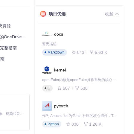
项目优选
收起
误提示。
系统资源
docs
rive残留文件？
暂无描述
的完整指南
843
5.63 K
Markdown
指南
kernel
openEuler内核是openEuler操作系统的核心，既是系统性能与稳定性的基石，也是连接处理器、设备与服务的桥梁。
507
538
C
pytorch
MiniMax H3 是一个通用的全模态生成系统。它支持对由文本、图像、视频和音频组成的多模态上下文进行统一理解，并能生成分辨率高达 2K、时长可达 15 秒的带原生立体声音频的视频。得益于面向任务泛化的系统设计，H3 在预训练阶段就已具备广泛的多模态上下文理解与生成能力，能够出色地执行复杂的多模态指令。
作为 Ascend for PyTorch 社区的核心组件，TorchNPU 是昇腾专为 PyTorch 打造的深度学习适配插件，使 PyTorch 框架能够直接调用昇腾 NPU，为开发者提供昇腾 AI 处理器的超强算力。
830
1.26 K
Python