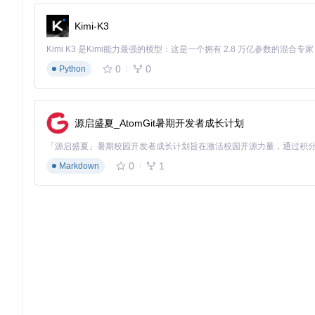
Kimi-K3
效果验证：系统清理的全面检查
0
0
Python
基础验证步骤
完成卸载后，通过以下检查确认OneDrive已彻底移除：
进程检查
源启盛夏_AtomGit暑期开发者成长计划
打开任务管理器（Ctrl+Shift+Esc），在"进程"选项卡中确认没
文件系统验证
0
1
Markdown
检查以下路径，确认OneDrive文件夹已被删除：
C:\Users\[用户名]\OneDrive
C:\Program Files\Microsoft OneDrive
C:\Program Files (x86)\Microsoft OneDrive
注册表清理确认
按Win+R打开运行对话框，输入
regedit
启动注册表编辑器，
HKEY_CURRENT_USER\Software\Microsoft\OneDriv
HKEY_LOCAL_MACHINE\Software\Microsoft\OneDri