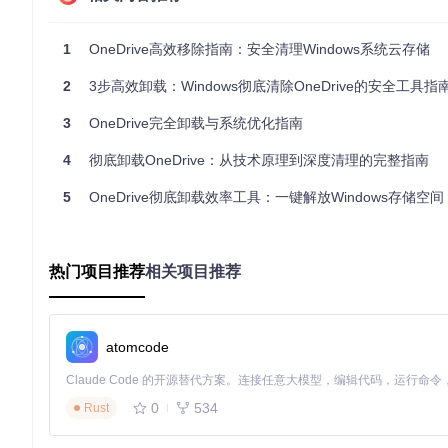
自动化卸载流程执行
以管理员身份运行
1
OneDrive高效移除指南：安全清理Windows系统云存储
右键点击
OneDrive Uninstaller v1.4.bat
，选择"以管
2
3步高效卸载：Windows彻底清除OneDrive的安全工具指
确认卸载操作
工具启动后将显示详细的警告信息，确认无误后按下'Y'键继
3
OneDrive完全卸载与系统优化指南
终止所有OneDrive相关进程
4
彻底卸载OneDrive：从技术原理到深度清理的完整指南
根据系统架构（32位/64位）卸载对应版本组件
删除用户目录及系统目录中的OneDrive文件夹
5
OneDrive彻底卸载效率工具：一键解放Windows存储空间
清理注册表中的OneDrive相关项
移除文件资源管理器中的OneDrive快捷方式
手动卸载备选方案
热门项目推荐
相关项目推荐
若自动卸载失败，可尝试手动操作：
# 停止OneDrive进程
atomcode
taskkill /f /im OneDrive.exe

# 卸载32位系统
%systemroot%\System32\OneDriveSetup.exe /uninstall

0
534
Rust
# 卸载64位系统