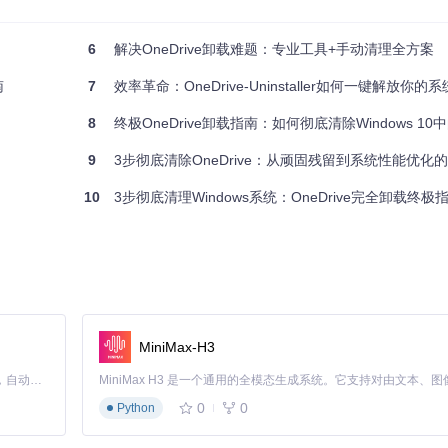
6
解决OneDrive卸载难题：专业工具+手动清理全方案
理员身份运行"。工具会自动检测权限状态，如未获得管理员权限将显示错
南
7
效率革命：OneDrive-Uninstaller如何一键解放你的
续。卸载程序将执行以下操作：
8
终极OneDrive卸载指南：如何彻底清除Windows 10中的OneD
9
3步彻底清除OneDrive：从顽固残留到系统性能优化
10
3步彻底清理Windows系统：OneDrive完全卸载终极
MiniMax-H3
Claude Code 的开源替代方案。连接任意大模型，编辑代码，运行命令，自动验证 — 全自动执行。用 Rust 构建，极致性能。 ｜ An open-source alternative to Claude Code. Connect any LLM, edit code, run commands, and verify changes — autonomously. Built in Rust for speed. Get Started
0
0
Python