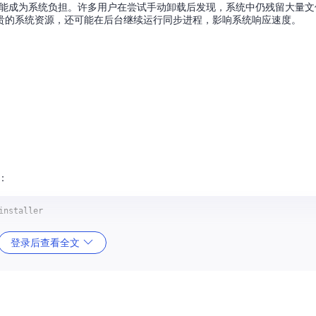
同时也可能成为系统负担。许多用户在尝试手动卸载后发现，系统中仍残留大量
贵的系统资源，还可能在后台继续运行同步进程，影响系统响应速度。
：
登录后查看全文
建议选择最新版本
OneDrive Uninstaller v1.4.bat
进行操作。
行前，请确保已将重要数据备份到其他存储位置，并确认不再需要OneDrive