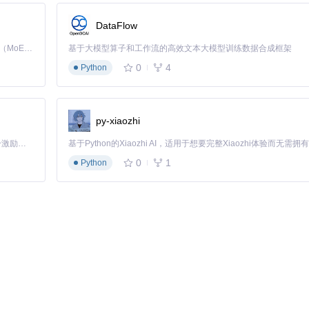
DataFlow
Kimi K3 是Kimi能力最强的模型：这是一个拥有 2.8 万亿参数的混合专家（MoE）模型，具备原生视觉理解能力，并支持 100 万 token 的上下文窗口。
基于大模型算子和工作流的高效文本大模型训练数据合成框架
0
4
Python
py-xiaozhi
有OneDrive.exe相关进程。
「源启盛夏」暑期校园开发者成长计划旨在激活校园开源力量，通过积分激励、认证扶持、资源倾斜等形式，引导高校组织和开发者完成「入驻 — 建项目 — 做贡献 — 获认证 — 得资源」的完整闭环。无论你是想带领社团入驻平台的组织者，还是希望用代码贡献证明自己的开发者，都能在这里找到属于你的成长路径。
0
1
Python
检查以下路径是否存在OneDrive相关项：
e
ve