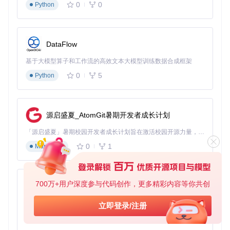
0
0
Python
某量化团队使用Kronos对港股阿里巴巴(09988)5分钟K线数据
进行预测，在2024年Q4实现18.7%的超额收益。模型准确捕
捉了9月19日的关键价格转折点，提前15分钟预测到价格拉升
趋势。
DataFlow
基于大模型算子和工作流的高效文本大模型训练数据合成框架
0
5
Python
A股多因子策略增强
某基金公司将Kronos预测结果作为因子加入传统多因子模型，
使组合夏普比率提升0.35，最大回撤降低2.1%，在2025年A股
震荡行情中表现尤为突出。
源启盛夏_AtomGit暑期开发者成长计划
「源启盛夏」暑期校园开发者成长计划旨在激活校园开源力量，通过积分激励、认证扶持、资源倾斜等形式，引导高校组织和开发者完成「入驻 — 建项目 — 做贡献 — 获认证 — 得资源」的完整闭环。无论你是想带领社团入驻平台的组织者，还是希望用代码贡献证明自己的开发者，都能在这里找到属于你的成长路径。
价值验证：Kronos预测性能深度解析
0
1
Markdown
如何客观评估Kronos的预测能力？以下从预测精度和回测效果
两个维度进行验证：
价格预测精度
700万+用户深度参与代码创作，更多精彩内容等你共创
py-xiaozhi
Kronos在A股、港股等中文市场数据上表现出优异的预测精
基于Python的Xiaozhi AI，适用于想要完整Xiaozhi体验而无需拥有专用硬件的用户。
立即登录/注册
度，收盘价预测MAE（平均绝对误差）低至0.87%，成交量预
测RMSE（均方根误差）比传统模型降低32%。
0
1
Python