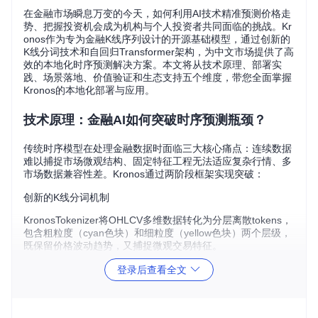
在金融市场瞬息万变的今天，如何利用AI技术精准预测价格走
势、把握投资机会成为机构与个人投资者共同面临的挑战。Kr
onos作为专为金融K线序列设计的开源基础模型，通过创新的
K线分词技术和自回归Transformer架构，为中文市场提供了高
效的本地化时序预测解决方案。本文将从技术原理、部署实
践、场景落地、价值验证和生态支持五个维度，带您全面掌握
Kronos的本地化部署与应用。
技术原理：金融AI如何突破时序预测瓶颈？
传统时序模型在处理金融数据时面临三大核心痛点：连续数据
难以捕捉市场微观结构、固定特征工程无法适应复杂行情、多
市场数据兼容性差。Kronos通过两阶段框架实现突破：
创新的K线分词机制
KronosTokenizer将OHLCV多维数据转化为分层离散tokens，
包含粗粒度（cyan色块）和细粒度（yellow色块）两个层级，
既保留价格波动趋势，又捕捉微观交易特征。
自回归预训练架构
登录后查看全文
Causal Transformer Block通过交叉注意力机制实现多时间尺
度建模，将短期价格波动与长期趋势预测有机结合，解决传统
模型"只见树木不见森林"的局限。