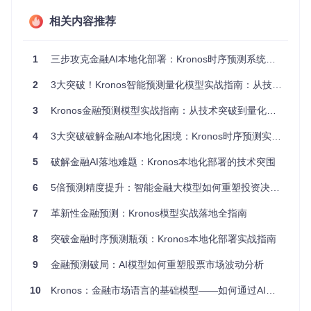
相关内容推荐
传统模型局限性对比
1
三步攻克金融AI本地化部署：Kronos时序预测系统落地指南
模型类
时间复杂
中文市场适配
多任务支持
型
度
2
3大突破！Kronos智能预测量化模型实战指南：从技术原理到市场应用
需额外特征工
单变量预测
ARIMA
O(n²)
程
3
Kronos金融预测模型实战指南：从技术突破到量化策略落地
缺乏本地化优
有限多变量
LSTM
O(n·d²)
4
3大突破破解金融AI本地化困境：Kronos时序预测实战指南
化
原生支持中文
多量化任务统一
Krono
O(n·log
5
破解金融AI落地难题：Kronos本地化部署的技术突围
s
n)
市场
建模
6
5倍预测精度提升：智能金融大模型如何重塑投资决策新范式
部署实践：三步实现金融AI本地化部署
7
革新性金融预测：Kronos模型实战落地全指南
如何快速将Kronos部署到本地环境？以下三个步骤帮助您从零
8
突破金融时序预测瓶颈：Kronos本地化部署实战指南
开始搭建金融预测系统：
9
金融预测破局：AI模型如何重塑股票市场波动分析
环境配置与依赖安装
# 克隆项目仓库
10
Kronos：金融市场语言的基础模型——如何通过AI技术重构量化投资逻辑
git 
clone
 https://gitcode.com/GitHub_Trending/kronos14/Kro