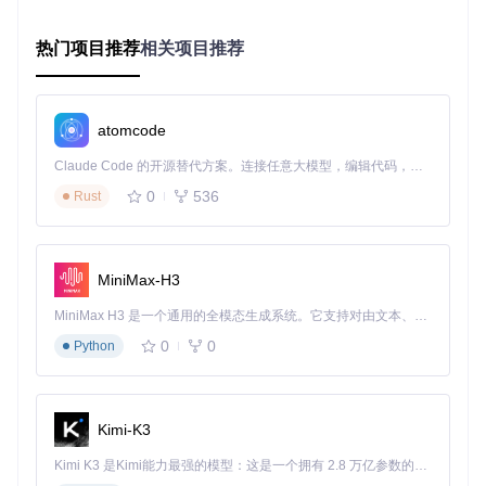
# 使用国内镜像安装依赖
cd
热门项目推荐
相关项目推荐
常见问题解决方案
CUDA版本冲突
：确保CUDA版本≥11.3，可通过
nvidia-s
mi
命令验证
atomcode
数据格式错误
：检查CSV文件编码为UTF-8，时间戳格式统
一为"YYYY/MM/DD HH:MM"
Claude Code 的开源替代方案。连接任意大模型，编辑代码，运行命令，自动验证 — 全自动执行。用 Rust 构建，极致性能。 ｜ An open-source alternative to Claude Code. Connect any LLM, edit code, run commands, and verify changes — autonomously. Built in Rust for speed. Get Started
模型加载失败
：验证模型文件完整性，使用
md5sum
比对文
0
536
Rust
件哈希值
模型加载与初始化
from
 model 
import
 Kronos, KronosTokenizer

MiniMax-H3
# 加载预训练模型
tokenizer = KronosTokenizer.from_pretrained(
"finetune_csv
MiniMax H3 是一个通用的全模态生成系统。它支持对由文本、图像、视频和音频组成的多模态上下文进行统一理解，并能生成分辨率高达 2K、时长可达 15 秒的带原生立体声音频的视频。得益于面向任务泛化的系统设计，H3 在预训练阶段就已具备广泛的多模态上下文理解与生成能力，能够出色地执行复杂的多模态指令。
model = Kronos.from_pretrained(
"finetune_csv/save/basemod
0
0
Python
场景落地：金融AI如何赋能投资决策？
Kimi-K3
Kronos已在多个实际业务场景中验证了其价值，以下是两个典
型应用案例：
Kimi K3 是Kimi能力最强的模型：这是一个拥有 2.8 万亿参数的混合专家（MoE）模型，具备原生视觉理解能力，并支持 100 万 token 的上下文窗口。
港股5分钟K线预测