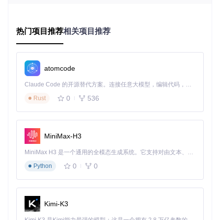
芯片型
支持状
推荐指
关键特性
号
态
数
✓ 完全
★★★
基础解码能力，需外部
热门项目推荐
相关项目推荐
ESP32
支持
★☆
PSRAM
✓ 增强
★★★
支持SBR和参数化立体
ESP32
-S3
支持
★★
声
atomcode
✓ 增强
★★★
ESP32
最新架构，性能最优
-P4
支持
★★
Claude Code 的开源替代方案。连接任意大模型，编辑代码，运行命令，自动验证 — 全自动执行。用 Rust 构建，极致性能。 ｜ An open-source alternative to Claude Code. Connect any LLM, edit code, run commands, and verify changes — autonomously. Built in Rust for speed. Get Started
0
536
Rust
✗ 不支
★☆☆
ESP32
单核架构，资源不足
-S2
持
☆☆
✗ 不支
★☆☆
单核架构，无PSRAM支
ESP32
-C3
持
☆☆
持
MiniMax-H3
音频格
MiniMax H3 是一个通用的全模态生成系统。它支持对由文本、图像、视频和音频组成的多模态上下文进行统一理解，并能生成分辨率高达 2K、时长可达 15 秒的带原生立体声音频的视频。得益于面向任务泛化的系统设计，H3 在预训练阶段就已具备广泛的多模态上下文理解与生成能力，能够出色地执行复杂的多模态指令。
支持状态
推荐指数
限制条件
式
0
0
Python
✓ 完全支
★★★★
所有码率
MP3
持
★
✓ 完全支
★★★★
支持LC-AAC
AAC
Kimi-K3
持
☆
✓ 部分支
★★★☆