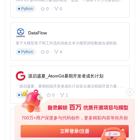
Kimi K3 是Kimi能力最强的模型：这是一个拥有 2.8 万亿参数的混合专家（MoE）模型，具备原生视觉理解能力，并支持 100 万 token 的上下文窗口。
ESP32仅单声道
AACP
持
☆
0
0
Python
✓ 完全支
★★★★
支持PCM格式
WAV
持
☆
✓ 完全支
★★★☆
最大块大小24576字
FLAC
DataFlow
持
☆
节
基于大模型算子和工作流的高效文本大模型训练数据合成框架
✓ 部分支
★★★☆
VORBI
比特率≤196Kbit/s
S
持
☆
0
4
Python
✓ 部分支
★★★☆
混合模式未实现
OPUS
持
☆
源启盛夏_AtomGit暑期开发者成长计划
快速上手：本地音频播放方案
「源启盛夏」暑期校园开发者成长计划旨在激活校园开源力量，通过积分激励、认证扶持、资源倾斜等形式，引导高校组织和开发者完成「入驻 — 建项目 — 做贡献 — 获认证 — 得资源」的完整闭环。无论你是想带领社团入驻平台的组织者，还是希望用代码贡献证明自己的开发者，都能在这里找到属于你的成长路径。
硬件准备与连接
0
1
Markdown
⚠️
重要警告
：确保您的开发板配备PSRAM，ESP32-S2/C3等
单核芯片完全不兼容本库。
700万+用户深度参与代码创作，更多精彩内容等你共创
py-xiaozhi
推荐硬件组合
：
基于Python的Xiaozhi AI，适用于想要完整Xiaozhi体验而无需拥有专用硬件的用户。
主控：ESP32-WROOM-32（带4MB PSRAM）
立即登录/注册
DAC：PCM5102A（高性能DAC芯片）
0
1
Python