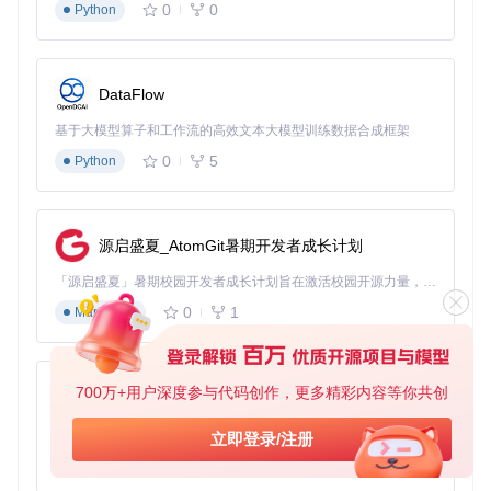
0
0
Python
提供 Chrome 和 Firefox 浏览器扩展，实现网页链接一键捕
获。扩展源码位于项目根目录的
chrome_extension/
和
fir
efox_extension/
文件夹，通过
manifest.json
配置和
ba
ckground.js
实现与主程序的通信。
DataFlow
基于大模型算子和工作流的高效文本大模型训练数据合成框架
图：Ghost Downloader 3 主界面展示多任务并行下载状态，
0
5
Python
包含实时速度监控、进度条和任务控制按钮
3. 5分钟启动指南：从安装到高效下载
源启盛夏_AtomGit暑期开发者成长计划
3.1 环境准备
「源启盛夏」暑期校园开发者成长计划旨在激活校园开源力量，通过积分激励、认证扶持、资源倾斜等形式，引导高校组织和开发者完成「入驻 — 建项目 — 做贡献 — 获认证 — 得资源」的完整闭环。无论你是想带领社团入驻平台的组织者，还是希望用代码贡献证明自己的开发者，都能在这里找到属于你的成长路径。
支持三大操作系统的快速部署，满足不同用户需求：
0
1
Markdown
平台
最低配置要求
推荐配置
Linu
Python 3.10+, 4
Python 3.8+, glibc 2.35+
x
GB RAM
700万+用户深度参与代码创作，更多精彩内容等你共创
py-xiaozhi
Wind
Windows 7 SP1+, .NET Fra
Windows 10+, 8
ows
mework 4.8
GB RAM
基于Python的Xiaozhi AI，适用于想要完整Xiaozhi体验而无需拥有专用硬件的用户。
立即登录/注册
macOS 12.0+,
mac
macOS 11.0+, Xcode Comm
0
1
Python
M1芯片
OS
and Line Tools