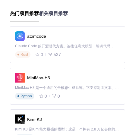
ws 和 macOS 系统上提供一致的用户体验。针对不同操作系
统的特性优化，如 macOS 的菜单栏集成和 Windows 的系统
托盘支持，均在
app/components/custom_tray.py
中实
热门项目推荐
相关项目推荐
现。
2.4 断点续传与数据恢复 🛡️
atomcode
采用基于 HTTP Range 请求的断点续传机制，结合本地数据
库记录下载状态，即使意外关闭程序也能从断点继续。关键实
Claude Code 的开源替代方案。连接任意大模型，编辑代码，运行命令，自动验证 — 全自动执行。用 Rust 构建，极致性能。 ｜ An open-source alternative to Claude Code. Connect any LLM, edit code, run commands, and verify changes — autonomously. Built in Rust for speed. Get Started
现代码位于
app/common/download_task.py
中的
resume_
download()
方法：
0
537
Rust
def
resume_download
(
self
):

"""恢复中断的下载任务

MiniMax-H3
    通过读取本地临时文件和数据库记录，计算已下载字节范围，

    发送 Range 请求继续下载，实现断点续传功能

MiniMax H3 是一个通用的全模态生成系统。它支持对由文本、图像、视频和音频组成的多模态上下文进行统一理解，并能生成分辨率高达 2K、时长可达 15 秒的带原生立体声音频的视频。得益于面向任务泛化的系统设计，H3 在预训练阶段就已具备广泛的多模态上下文理解与生成能力，能够出色地执行复杂的多模态指令。
    """
if
self
.status == DownloadStatus.PAUSED 
or
self
.statu
0
0
Python
self
._update_range_header()

self
._create_temp_file()

self
.status = DownloadStatus.DOWNLOADING

self
.signals.status_changed.emit(
self
.status)

Kimi-K3
self
2.5 浏览器扩展生态 🌐
Kimi K3 是Kimi能力最强的模型：这是一个拥有 2.8 万亿参数的混合专家（MoE）模型，具备原生视觉理解能力，并支持 100 万 token 的上下文窗口。