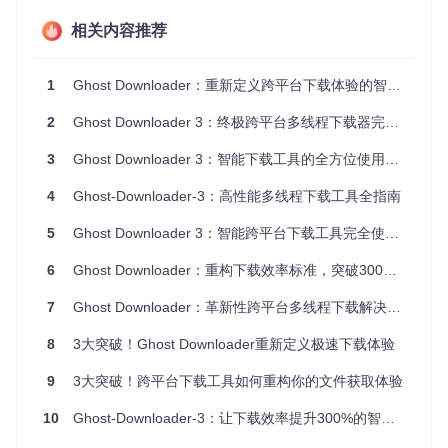
这些问题在处理大型软件包、多媒体文件或学术资源时尤为突
出，严重影响工作效率与用户体验。
相关内容推荐
2. 技术突破：五大核心创新点解析
1
Ghost Downloader：重新定义跨平台下载体验的智能工具
Ghost Downloader 3 如何突破传统下载工具的局限？其核心
2
Ghost Downloader 3：终极跨平台多线程下载器完整使用指南
在于五大技术创新的深度整合：
3
Ghost Downloader 3：智能下载工具的全方位使用指南
2.1 智能分块下载引擎 ⚡️
采用 AI 驱动的动态分块算法，根据文件大小和网络状况自动
4
Ghost-Downloader-3：高性能多线程下载工具全指南
调整分块策略。不同于传统工具固定分块大小的方式，该引擎
能实时分析网络波动，动态优化分块数量和大小，实现带宽利
5
Ghost Downloader 3：智能跨平台下载工具完全使用指南
用率最大化。
6
Ghost Downloader：重构下载效率标准，突破300%速度提升的多线程异步解决方案
2.2 多线程异步架构 🔄
7
Ghost Downloader：革新性跨平台多线程下载解决方案
基于 QThread 和协程技术构建的多线程模型，可同时处理数
十个下载任务而不阻塞 UI 响应。核心实现位于
app/common/
8
3大突破！Ghost Downloader重新定义极速下载体验
concurrent/
目录下的任务调度系统，通过
TaskExecutor.
py
实现任务优先级管理和资源分配。
9
3大突破！跨平台下载工具如何重构你的文件获取体验
2.3 跨平台统一体验 🖥️
10
Ghost-Downloader-3：让下载效率提升300%的智能工具
通过 PyQt/PySide 框架实现的 GUI 层，确保在 Linux、Windo