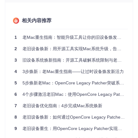
存储空
16GB U盘
32GB+高速U盘
间
网络环
相关内容推荐
稳定互联网连接
50Mbps以上下载速度
境
电池状
可正常开机
电量50%以上
1
老Mac重生指南：智能升级工具让你的旧设备焕发第二春
态
2
老旧设备焕新：用开源工具实现Mac系统升级，告别淘汰焕发新生
🔴
重要警示
：确保你的数据已备份！升级过程可能需要格式化
存储设备。
3
旧设备系统焕新指南：开源工具破解系统限制与老旧硬件性能优化全攻略
实操检查点
：在"关于本机"中确认你的Mac型号和当前系统
4
3步焕新：老Mac重生指南——让过时设备焕发新活力
版本，访问
Apple支持页面
查看官方支持的最高系统版本。
如果低于最新版，OCLP可能帮你突破限制。
5
5步焕新老Mac：OpenCore Legacy Patcher突破系统限制全指南
为什么官方放弃支持老设备？
6
4个步骤激活老旧Mac：使用OpenCore Legacy Patcher开源工具焕发设备第二春
苹果每年发布新的macOS系统时，都会淘汰一批"老旧"设备。
7
老旧设备优化指南：4步完成Mac系统焕新
这并非因为这些设备完全无法运行新系统，更多是出于商业策
略和技术推进的考虑。就像智能手机一样，即使硬件还能使
8
老旧设备焕新：如何通过OpenCore Legacy Patcher让你的Mac重获新生？
用，软件支持也会被逐步终止。
9
老旧设备重生：用OpenCore Legacy Patcher实现Mac系统焕新
OCLP就像是为老Mac定制的"系统翻译官"，它通过以下技术
手段突破限制：