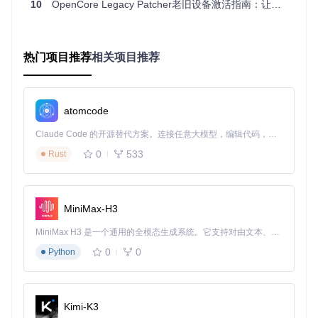
10
OpenCore Legacy Patcher老旧设备激活指南：让老款Mac系统焕新的完整方案
硬件识别伪装
：让新系统误认为老硬件是支持的型号
驱动适配补丁
：为不支持的硬件提供定制驱动
系统组件替换
：用兼容的旧版组件替换新系统中不兼容的
热门项目推荐
相关项目推荐
部分
💡
小知识
：OpenCore原本是黑苹果（非苹果设备安装macO
S）社区的工具，OCLP是专为真实Mac设备优化的分支版本，
atomcode
安全性和稳定性更高。
Claude Code 的开源替代方案。连接任意大模型，编辑代码，运行命令，自动验证 — 全自动执行。用 Rust 构建，极致性能。 ｜ An open-source alternative to Claude Code. Connect any LLM, edit code, run commands, and verify changes — autonomously. Built in Rust for speed. Get Started
实操检查点
：访问项目的
支持型号列表
，确认你的设备是
否在支持范围内。大多数2012-2015年的Mac都能获得良
0
533
Rust
好支持。
实施流程：三步完成系统焕新
MiniMax-H3
第一步：获取OCLP工具
MiniMax H3 是一个通用的全模态生成系统。它支持对由文本、图像、视频和音频组成的多模态上下文进行统一理解，并能生成分辨率高达 2K、时长可达 15 秒的带原生立体声音频的视频。得益于面向任务泛化的系统设计，H3 在预训练阶段就已具备广泛的多模态上下文理解与生成能力，能够出色地执行复杂的多模态指令。
首先需要下载OpenCore Legacy Patcher应用程序。打开终
0
0
Python
端，输入以下命令：
git 
clone
Kimi-K3