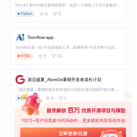
下载完成后，进入项目文件夹，双击运行"OpenCore-Patcher-
Kimi K3 是Kimi能力最强的模型：这是一个拥有 2.8 万亿参数的混合专家（MoE）模型，具备原生视觉理解能力，并支持 100 万 token 的上下文窗口。
GUI.command"文件启动图形界面。
0
0
Python
第二步：制作macOS安装U盘
在OCLP主界面点击"Create macOS Installer"按钮，进入安装
器制作向导：
Toonflow-app
Toonflow 是一款 AI 短剧漫剧工具，能够利用 AI 技术将小说自动转化为剧本，并结合 AI 生成的图片和视频，实现高效的短剧创作。借助 Toonflow，可以轻松完成从文字到影像的全流程，让短剧制作变得更加智能与便捷。
选择适合你的安装方式：下载最新版本或使用已有的安装文件
0
16
HTML
路径A：下载最新版本（推荐新手）
选择"Download macOS Installer"
从列表中选择你想要安装的macOS版本（建议选择最新的
源启盛夏_AtomGit暑期开发者成长计划
稳定版）
插入U盘，等待程序自动下载并制作安装盘
「源启盛夏」暑期校园开发者成长计划旨在激活校园开源力量，通过积分激励、认证扶持、资源倾斜等形式，引导高校组织和开发者完成「入驻 — 建项目 — 做贡献 — 获认证 — 得资源」的完整闭环。无论你是想带领社团入驻平台的组织者，还是希望用代码贡献证明自己的开发者，都能在这里找到属于你的成长路径。
0
1
Markdown
路径B：使用本地安装器
如果你已下载macOS安装文件，选择"Use existing macO
S Installer"
700万+用户深度参与代码创作，更多精彩内容等你共创
AionUi
浏览并选择本地的安装文件（通常位于"应用程序"文件夹
中）
免费、本地、开源的 24/7 全天候 Cowork 应用，以及适用于 Gemini CLI、Claude Code、Codex、OpenCode、Qwen Code、Goose CLI、Auggie 等的 OpenClaw | 🌟 喜欢就点star吧
立即登录/注册
选择U盘作为目标设备开始制作