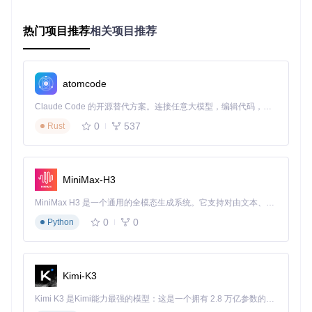
npm install

热门项目推荐
相关项目推荐
3. 字体生成与安装
# 执行构建脚本
./app/bin/buildAll

atomcode
# 安装字体（以Linux为例）
Claude Code 的开源替代方案。连接任意大模型，编辑代码，运行命令，自动验证 — 全自动执行。用 Rust 构建，极致性能。 ｜ An open-source alternative to Claude Code. Connect any LLM, edit code, run commands, and verify changes — autonomously. Built in Rust for speed. Get Started
cp
 fonts/*.ttf ~/.local/share/fonts/

0
537
Rust
完成上述步骤后，Libre Barcode字体将出现在系统字体列表
中，可立即在任何支持字体的应用程序中使用。整个过程不超
MiniMax-H3
过5分钟，无需专业技术背景。
MiniMax H3 是一个通用的全模态生成系统。它支持对由文本、图像、视频和音频组成的多模态上下文进行统一理解，并能生成分辨率高达 2K、时长可达 15 秒的带原生立体声音频的视频。得益于面向任务泛化的系统设计，H3 在预训练阶段就已具备广泛的多模态上下文理解与生成能力，能够出色地执行复杂的多模态指令。
核心技术解析：三种主流条码标准全解读
0
0
Python
Code 39：物流仓储的全能选手
Code 39
是一种字符集丰富的条码标准，支持字母、数字和特
殊符号。Libre Barcode提供四种实用变体：
Kimi-K3
Libre Barcode 39
：纯条码显示，适合空间有限的场景
Kimi K3 是Kimi能力最强的模型：这是一个拥有 2.8 万亿参数的混合专家（MoE）模型，具备原生视觉理解能力，并支持 100 万 token 的上下文窗口。
Libre Barcode 39 Text
：条码下方附带可读文本，便于人