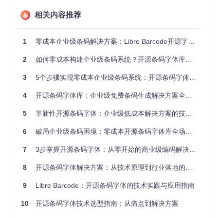
在macOS环境正常显示的问题。某电商企业的设计师团队因
此不得不维护两套独立的条码生成流程，造成了资源的极大浪
相关内容推荐
费。
4. 批量处理能力不足
1
零成本企业级条码解决方案：Libre Barcode开源字体库全解析
面对成百上千的商品条码生成需求，手动操作不仅耗时，还容
2
如何零成本构建企业级条码系统？开源条码字体库的技术实践与应用指南
易出错。某服装品牌在季度上新时，需要为500+款产品生成E
AN-13条码，传统工具需要2名员工花费一整天时间才能完
3
5个步骤实现零成本企业级条码系统：开源条码字体解决方案全攻略
成。
4
开源条码字体库：企业级免费条码生成解决方案全解析
零门槛实施路径：5分钟从安装到生成
5
革新性开源条码字体：企业级低成本解决方案的技术实践
1. 获取项目资源
6
破局企业级条码困境：零成本开源条码字体库全场景应用指南
git 
clone
cd
7
3步掌握开源条码字体：从零开始的商业级编码解决方案
2. 环境快速配置
8
开源条码字体解决方案：从技术原理到行业落地的全维度指南
# 配置Python环境
9
Libre Barcode：开源条码字体的技术实践与应用指南
source
 venv/bin/activate

pip install -r requirements.txt

10
开源条码字体技术选型指南：从痛点到解决方案
# 安装JavaScript依赖