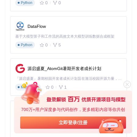
0
0
Python
工核对
Libre Barcode 39 Extended
：支持更多特殊字符，适用
于复杂编码需求
Libre Barcode 39 Extended Text
：扩展字符集+文本显
DataFlow
示，兼顾功能性与可读性
基于大模型算子和工作流的高效文本大模型训练数据合成框架
使用技巧
：在文本编辑器中输入
*A1B2C3*
，星号会自动转换
0
5
Python
为起始和终止符，生成可直接扫描的Code 39条码。某仓储企
业采用此方案后，库存盘点效率提升了40%。
Code 128：高密度编码的空间优化专家
源启盛夏_AtomGit暑期开发者成长计划
Code 128
以其高效的空间利用率著称，在相同长度下可存储
更多信息。Libre Barcode提供两种优化版本：
「源启盛夏」暑期校园开发者成长计划旨在激活校园开源力量，通过积分激励、认证扶持、资源倾斜等形式，引导高校组织和开发者完成「入驻 — 建项目 — 做贡献 — 获认证 — 得资源」的完整闭环。无论你是想带领社团入驻平台的组织者，还是希望用代码贡献证明自己的开发者，都能在这里找到属于你的成长路径。
0
1
Libre Barcode 128
Markdown
：紧凑型条码，适用于空间受限的场景
Libre Barcode 128 Text
：条码+文本组合，兼顾机器扫描
与人工识别
700万+用户深度参与代码创作，更多精彩内容等你共创
Code 128的智能编码机制会自动在三个代码集间切换，确保
py-xiaozhi
生成最短的有效条码。某快递企业使用后，面单信息密度提高
了35%，同时保持了良好的扫描速度。
基于Python的Xiaozhi AI，适用于想要完整Xiaozhi体验而无需拥有专用硬件的用户。
立即登录/注册
0
1
Python
EAN-13：零售行业的全球通用语言