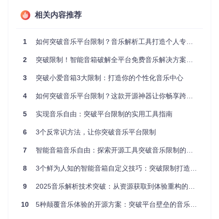
匹配机制，实现不同音乐平台间的资源互补。
相关内容推荐
系统架构设计
一个完整的跨平台音乐资源整合系统通常包含以下几个关键组
1
如何突破音乐平台限制？音乐解析工具打造个人专属音乐库的完整指南
件：
2
请求代理层
突破限制！智能音箱破解全平台免费音乐解决方案：让你的小爱音箱秒变万能播放器
：负责接收音乐客户端的请求，并进行协议转
换和请求重定向
3
突破小爱音箱3大限制：打造你的个性化音乐中心
元数据解析模块
：分析音乐作品的关键信息，如标题、艺
术家、专辑等
4
如何突破音乐平台限制？这款开源神器让你畅享跨平台音乐自由
多源搜索引擎
：连接不同音乐平台的API接口，执行资源搜
索
5
实现音乐自由：突破平台限制的实用工具指南
资源匹配系统
：基于多维度特征比较，确定最佳匹配结果
响应重构模块
：将获取的资源数据重新组织为原客户端可
6
3个反常识方法，让你突破音乐平台限制
识别的格式
部署与配置流程
7
智能音箱音乐自由：探索开源工具突破音乐限制的技术指南
实施跨平台音乐资源整合方案需要完成以下步骤：
8
3个鲜为人知的智能音箱自定义技巧：突破限制打造专属音乐体验
环境准备
：确保系统已安装Node.js运行环境，这是运行整
9
2025音乐解析技术突破：从资源获取到体验重构的全流程指南
合服务的基础
获取项目源码
：通过以下命令克隆项目代码库
10
5种颠覆音乐体验的开源方案：突破平台壁垒的音乐聚合技术
git 
clone