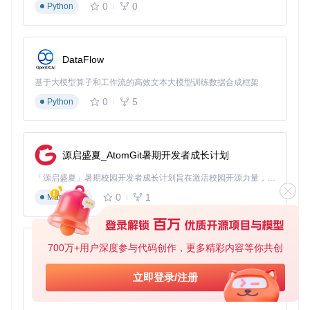
0
0
Python
版权资源全
主流华语
支持无损
QQ
音
面，流行音乐
音乐、独
及Hi-Res
低
乐
覆盖广
家版权
音质
酷
DataFlow
曲库量大，包
粤语音
狗
支持蝰蛇
含大量现场Liv
乐、演出
低
音
音效
基于大模型算子和工作流的高效文本大模型训练数据合成框架
e版本
录音
乐
0
5
Python
酷
乐器演
我
古典音乐、轻
支持母带
奏、纯音
低
音
音乐资源丰富
音质
乐
乐
源启盛夏_AtomGit暑期开发者成长计划
咪
拥有大量体育
体育音
「源启盛夏」暑期校园开发者成长计划旨在激活校园开源力量，通过积分激励、认证扶持、资源倾斜等形式，引导高校组织和开发者完成「入驻 — 建项目 — 做贡献 — 获认证 — 得资源」的完整闭环。无论你是想带领社团入驻平台的组织者，还是希望用代码贡献证明自己的开发者，都能在这里找到属于你的成长路径。
咕
支持臻品
赛事主题曲版
乐、主旋
中等
音
音质
0
1
Markdown
权
律音乐
乐
百
经典华
度
老歌资源丰
支持无损
700万+用户深度参与代码创作，更多精彩内容等你共创
语、影视
中等
py-xiaozhi
音
富，分类细致
音质
原声
乐
基于Python的Xiaozhi AI，适用于想要完整Xiaozhi体验而无需拥有专用硬件的用户。
立即登录/注册
虾
0
1
独立音乐、小
已停
Python
米
独立音乐
支持无损
众音乐资源丰
止服