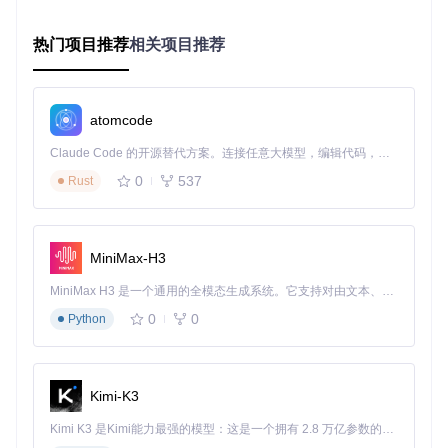
安装依赖包
：进入项目目录后执行依赖安装命令
热门项目推荐
相关项目推荐
cd
 Unlock-netease-cloud-music

启动服务
：运行项目中的启动脚本启动本地代理服务
atomcode
客户端配置
：在音乐客户端中设置代理服务器地址为127.
0.0.1，端口号52000
Claude Code 的开源替代方案。连接任意大模型，编辑代码，运行命令，自动验证 — 全自动执行。用 Rust 构建，极致性能。 ｜ An open-source alternative to Claude Code. Connect any LLM, edit code, run commands, and verify changes — autonomously. Built in Rust for speed. Get Started
0
537
不同音乐平台资源特点对比
Rust
各音乐平台在资源覆盖、音质表现和特色内容方面存在显著差
异，了解这些特点有助于优化资源整合策略：
MiniMax-H3
平
API
MiniMax H3 是一个通用的全模态生成系统。它支持对由文本、图像、视频和音频组成的多模态上下文进行统一理解，并能生成分辨率高达 2K、时长可达 15 秒的带原生立体声音频的视频。得益于面向任务泛化的系统设计，H3 在预训练阶段就已具备广泛的多模态上下文理解与生成能力，能够出色地执行复杂的多模态指令。
台
开放
资源特点
优势领域
音质表现
名
0
0
Python
程度
称
网
易
华语音乐、独
社区互
最高支持
Kimi-K3
云
立音乐资源丰
动、个性
中等
无损音质
音
富
化推荐
Kimi K3 是Kimi能力最强的模型：这是一个拥有 2.8 万亿参数的混合专家（MoE）模型，具备原生视觉理解能力，并支持 100 万 token 的上下文窗口。
乐