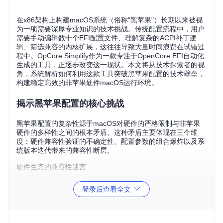
在x86架构上构建macOS系统（俗称"黑苹果"）长期以来被视
为一项需要深厚专业知识的技术挑战。传统配置流程中，用户
需要手动编辑数十个EFI配置文件、理解复杂的ACPI补丁逻
辑、筛选兼容的内核扩展，这往往导致大量时间浪费在试错过
程中。OpCore Simplify作为一款专注于OpenCore EFI自动化
生成的工具，正逐步改变这一现状。本文将从技术探索者的视
角，系统解析如何利用这款工具突破黑苹果配置的技术壁垒，
构建稳定高效的非苹果硬件macOS运行环境。
揭示黑苹果配置的核心挑战
黑苹果配置的复杂性源于macOS对硬件的严格限制与非苹果
硬件的多样性之间的根本矛盾。这种矛盾主要体现在三个维
度：硬件兼容性验证的不确定性、配置参数的组合爆炸以及系
统版本迭代带来的兼容性断层。
硬件生态的兼容性迷宫
macOS系统内核对硬件的支持呈现明显的"白名单"特性，这与
登录后查看全文
PC硬件市场的多样性形成尖锐对比。以处理器为例，Intel芯片
通常比AMD芯片拥有更完善的原生支持；而NVIDIA显卡自ma
cOS Mojave之后基本失去官方驱动支持。这种碎片化的兼容
性状况，使得普通用户在配置初期就面临"选择困境"。