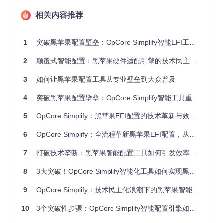
相关内容推荐
配置参数的组合爆炸问题
1
突破黑苹果配置壁垒：OpCore Simplify智能EFI工具如何实现技术民主化
OpenCore配置文件（config.plist）包含超过200个可配置项，
涉及ACPI补丁、设备属性、内核扩展、引导参数等多个维度。
2
颠覆式智能配置：黑苹果硬件适配引擎的技术民主化革命
这些参数之间存在复杂的依赖关系，一个参数的修改可能引发
连锁反应。例如，启用某款网卡的驱动可能需要同时配置设备
3
如何让黑苹果配置工具从专业壁垒到大众普及
属性、内核扩展加载顺序和安全策略例外。
系统迭代的兼容性断层
4
突破黑苹果配置壁垒：OpCore Simplify智能工具重构EFI创建流程
苹果公司每年发布的macOS新版本都会带来底层架构变化，
5
OpCore Simplify：黑苹果EFI配置的技术革新与效率突破
这对黑苹果社区构成持续挑战。从HFS+到APFS的文件系统转
换，从32位到64位内核的迁移，再到最近的T2安全芯片模拟
6
OpCore Simplify：全流程革新黑苹果EFI配置，从硬件识别到效能验证的智能突破
需求，每一次系统迭代都可能使上一代的配置方案失效。
7
打破技术垄断：黑苹果智能配置工具如何引发效率革命
关键提示
：黑苹果配置的本质是在非苹果硬件上模拟苹果
生态的硬件抽象层。理解这一点有助于我们在面对配置问
8
3大突破！OpCore Simplify智能化工具如何实现黑苹果配置效率革命
题时，从硬件-驱动-内核交互的角度分析根本原因，而非简
单复制他人的EFI文件。
9
OpCore Simplify：技术民主化浪潮下的黑苹果智能配置解决方案
解析OpCore Simplify的技术价值
10
3个突破性步骤：OpCore Simplify智能配置引擎如何让零基础用户实现黑苹果自动化部署