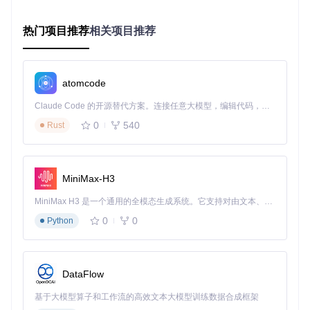
OpCore Simplify通过自动化关键配置流程，为黑苹果技术探
索者提供了一条可预测、可复现的配置路径。其核心价值不在
于"一键解决所有问题"，而在于建立了一套系统化的配置决策
热门项目推荐
相关项目推荐
框架，帮助用户避开常见陷阱，聚焦真正需要手动干预的复杂
场景。
硬件识别引擎的工作原理
atomcode
工具内置的硬件检测模块采用分层识别策略：首先通过系统接
Claude Code 的开源替代方案。连接任意大模型，编辑代码，运行命令，自动验证 — 全自动执行。用 Rust 构建，极致性能。 ｜ An open-source alternative to Claude Code. Connect any LLM, edit code, run commands, and verify changes — autonomously. Built in Rust for speed. Get Started
口获取硬件ID信息，然后与内置的兼容性数据库进行匹配，最
后生成硬件兼容性报告。这个过程类似于医生的诊断流程——
0
540
Rust
先收集症状（硬件信息），再对照病例库（兼容性数据库），
最后给出诊断意见（兼容性报告）。
硬件识别流程
：
MiniMax-H3
系统信息采集：通过底层API获取CPU、主板、显卡等核
MiniMax H3 是一个通用的全模态生成系统。它支持对由文本、图像、视频和音频组成的多模态上下文进行统一理解，并能生成分辨率高达 2K、时长可达 15 秒的带原生立体声音频的视频。得益于面向任务泛化的系统设计，H3 在预训练阶段就已具备广泛的多模态上下文理解与生成能力，能够出色地执行复杂的多模态指令。
心硬件的ID和规格参数
0
0
Python
兼容性数据库匹配：将采集到的硬件ID与内置数据库进行
比对
兼容性评级：根据匹配结果对各硬件组件进行兼容性评级
（原生支持/需要补丁/不支持）
DataFlow
报告生成：汇总分析结果，提供兼容性结论和配置建议
决策支持系统的创新设计
基于大模型算子和工作流的高效文本大模型训练数据合成框架