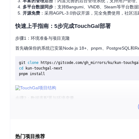
丰富的管理后台
：内置完善的后台管理系统，支持用户管理
多平台数据同步
：支持Bangumi、VNDB、Steam等平
开源免费
：采用AGPL-3.0协议开源，完全免费使用，社区
快速上手指南：5步完成TouchGal部署
步骤1：环境准备与项目克隆
首先确保你的系统已安装Node.js 18+、pnpm、PostgreSQL
git 
clone
cd
 kun-touchgal-next

步骤2：数据库配置与环境变量
创建PostgreSQL数据库并配置环境变量。复制
.env.example
文
cp
 .env.example .
env
热门项目推荐
编辑
.env
文件，设置数据库连接、Redis配置和JWT密钥等关键信