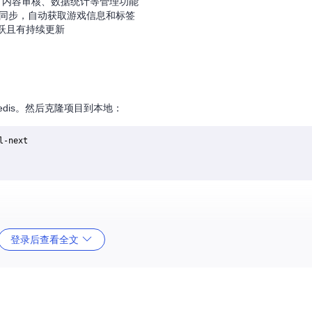
、内容审核、数据统计等管理功能
台数据同步，自动获取游戏信息和标签
活跃且有持续更新
和Redis。然后克隆项目到本地：
登录后查看全文
件为
.env
并修改数据库连接信息：
息。确保数据库连接正确，PostgreSQL服务正常运行。