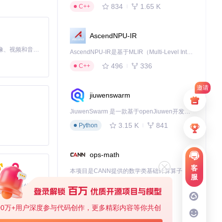
834
1.65 K
C++
AscendNPU-IR
MiniMax H3 是一个通用的全模态生成系统。它支持对由文本、图像、视频和音频组成的多模态上下文进行统一理解，并能生成分辨率高达 2K、时长可达 15 秒的带原生立体声音频的视频。得益于面向任务泛化的系统设计，H3 在预训练阶段就已具备广泛的多模态上下文理解与生成能力，能够出色地执行复杂的多模态指令。
AscendNPU-IR是基于MLIR（Multi-Level Intermediate Representation）构建的，面向昇腾亲和算子编译时使用的中间表示，提供昇腾完备表达能力，通过编译优化提升昇腾AI处理器计算效率，支持通过生态框架使能昇腾AI处理器与深度调优
496
336
C++
邀请
jiuwenswarm
JiuwenSwarm 是一款基于openJiuwen开发的智能AI Agent，它能够将大语言模型的强大能力，通过你日常使用的各类通讯应用，直接延伸至你的指尖。
3.15 K
841
Python
ops-math
客
本项目是CANN提供的数学类基础计算算子库，实现网络在NPU上加速计算。
服
1.24 K
1.36 K
C++
基于Python的Xiaozhi AI，适用于想要完整Xiaozhi体验而无需拥有专用硬件的用户。
00万+用户深度参与代码创作，更多精彩内容等你共创
deveco-code