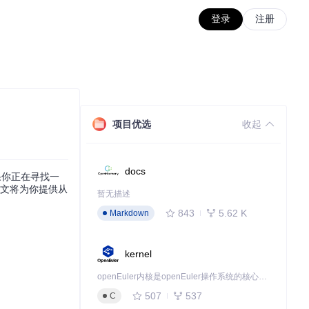
登录
注册
项目优选
收起
docs
如果你正在寻找一
本文将为你提供从
暂无描述
843
5.62 K
Markdown
kernel
openEuler内核是openEuler操作系统的核心，既是系统性能与稳定性的基石，也是连接处理器、设备与服务的桥梁。
507
537
C