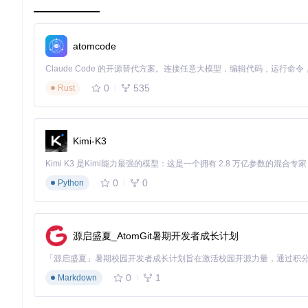
步骤3：数据库初始化与数据迁移
使用Prisma初始化数据库结构并生成客户端：
atomcode
0
535
Rust
这个命令会自动创建所有必要的数据库表结构，包括用户表、游
步骤4：启动开发服务器
Kimi-K3
一切配置完成后，启动开发服务器：
0
0
Python
访问
http://localhost:3000
即可看到TouchGal的首页。系
步骤5：管理员账号创建与功能测试
源启盛夏_AtomGit暑期开发者成长计划
首次访问时，系统会自动创建默认管理员账号。你可以登录后台
0
1
Markdown
进阶使用技巧与高级功能