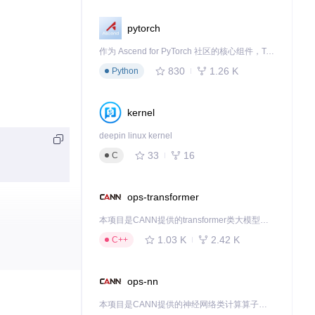
pytorch
作为 Ascend for PyTorch 社区的核心组件，TorchNPU 是昇腾专为 PyTorch 打造的深度学习适配插件，使 PyTorch 框架能够直接调用昇腾 NPU，为开发者提供昇腾 AI 处理器的超强算力。
830
1.26 K
Python
kernel
deepin linux kernel
33
16
C
ops-transformer
本项目是CANN提供的transformer类大模型算子库，实现网络在NPU上加速计算。
1.03 K
2.42 K
C++
ops-nn
本项目是CANN提供的神经网络类计算算子库，实现网络在NPU上加速计算。