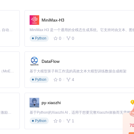
MiniMax-H3
Claude Code 的开源替代方案。连接任意大模型，编辑代码，运行命令，自动验证 — 全自动执行。用 Rust 构建，极致性能。 ｜ An open-source alternative to Claude Code. Connect any LLM, edit code, run commands, and verify changes — autonomously. Built in Rust for speed. Get Started
0
0
Python
戏表、评论表、评分表等核心数据结构。
DataFlow
Kimi K3 是Kimi能力最强的模型：这是一个拥有 2.8 万亿参数的混合专家（MoE）模型，具备原生视觉理解能力，并支持 100 万 token 的上下文窗口。
基于大模型算子和工作流的高效文本大模型训练数据合成框架
0
4
Python
统默认会在3000端口启动，你可以在
.env
文件中修改端口配置。
py-xiaozhi
管理系统，开始添加游戏内容、配置社区设置、管理用户等操作。
「源启盛夏」暑期校园开发者成长计划旨在激活校园开源力量，通过积分激励、认证扶持、资源倾斜等形式，引导高校组织和开发者完成「入驻 — 建项目 — 做贡献 — 获认证 — 得资源」的完整闭环。无论你是想带领社团入驻平台的组织者，还是希望用代码贡献证明自己的开发者，都能在这里找到属于你的成长路径。
0
1
Python
7