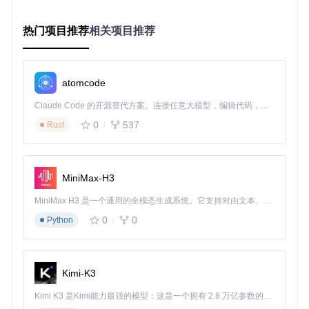
效性。更复杂的是，不同年份的文件命名规则不一致，进一步
增加了筛选难度。
热门项目推荐
相关项目推荐
1.3 数据校验的"隐形陷阱"
困境数据卡
atomcode
教育技术领域：约12%的研究复现失败源于下载文件损坏
校验耗时：手动比对MD5值的平均耗时为每个文件45秒
Claude Code 的开源替代方案。连接任意大模型，编辑代码，运行命令，自动验证 — 全自动执行。用 Rust 构建，极致性能。 ｜ An open-source alternative to Claude Code. Connect any LLM, edit code, run commands, and verify changes — autonomously. Built in Rust for speed. Get Started
错误风险：人工校验的错误率高达15%，远高于自动化工具
0
537
Rust
的0.3%
王教授的教育技术研究组在准备课程数据集时，必须确保每个
文件的完整性。传统方法要求手动复制每个文件的MD5值，再
MiniMax-H3
与官方提供的校验文件比对。对于包含23个文件的数据集，这
一过程需要近20分钟，且极易因人为疏忽导致错误。更严重的
MiniMax H3 是一个通用的全模态生成系统。它支持对由文本、图像、视频和音频组成的多模态上下文进行统一理解，并能生成分辨率高达 2K、时长可达 15 秒的带原生立体声音频的视频。得益于面向任务泛化的系统设计，H3 在预训练阶段就已具备广泛的多模态上下文理解与生成能力，能够出色地执行复杂的多模态指令。
是，损坏文件往往直到数据分析阶段才被发现，造成后续工作
的连锁延误。
0
0
Python
📊数据透视：科研数据获取时间分配现状
实际下载：35%
Kimi-K3
文件筛选：31%
Kimi K3 是Kimi能力最强的模型：这是一个拥有 2.8 万亿参数的混合专家（MoE）模型，具备原生视觉理解能力，并支持 100 万 token 的上下文窗口。
完整性校验：24%