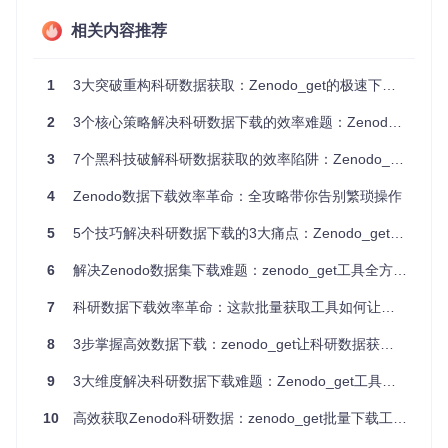
平均恢复时间：中断后重新下载需额外消耗原始下载时间的
65%
相关内容推荐
资源浪费：全球科研机构每年因下载失败损失约140万小时
计算资源
1
3大突破重构科研数据获取：Zenodo_get的极速下载解决方案
张医生的经历并非个例。当处理包含10,000+ DICOM格式的
脑部扫描数据集时，传统下载工具往往在传输过程中因网络波
2
3个核心策略解决科研数据下载的效率难题：Zenodo_get实战指南
动而中断。更令人沮丧的是，大多数工具不支持断点续传，意
味着90%的完成进度也需从零开始。某三甲医院放射科的统计
3
7个黑科技破解科研数据获取的效率陷阱：Zenodo_get全维度提速指南
显示，这种"断点噩梦"导致科研项目平均延期4.2天。
4
Zenodo数据下载效率革命：全攻略带你告别繁琐操作
1.2 海量文件的"筛选迷宫"
5
5个技巧解决科研数据下载的3大痛点：Zenodo_get工具实战指南
困境数据卡
6
解决Zenodo数据集下载难题：zenodo_get工具全方位应用指南
金融领域：量化研究者平均花费2.3小时/周从混合数据集中
筛选所需文件
7
科研数据下载效率革命：这款批量获取工具如何让你告别"下载焦虑"？
错误率：手动筛选导致约8.7%的关键数据遗漏或误选
时间占比：数据筛选占整个数据分析流程的31%，远超模型
8
3步掌握高效数据下载：zenodo_get让科研数据获取提速10倍
训练时间
9
3大维度解决科研数据下载难题：Zenodo_get工具的全方位应用指南
李分析师所在的团队需要从Zenodo的金融数据集中提取特定
时间段的高频交易记录。该数据集包含432个文件，涵盖5年的
10
高效获取Zenodo科研数据：zenodo_get批量下载工具全攻略
市场数据，总大小超过80GB。传统方法要求下载完整数据集
后再进行本地筛选，这不仅浪费带宽，更延误了市场分析的时