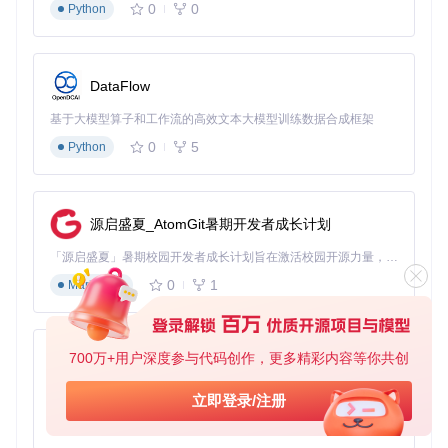
错误处理与重试：10%
0
0
Python
二、解决方案：Zenodo_get的三阶能力跃迁
2.1 基础能力：跨平台安装与简单下载
DataFlow
痛点呈现
：不同操作系统的环境配置差异常常成为工具使用的
基于大模型算子和工作流的高效文本大模型训练数据合成框架
第一道障碍，特别是对于非计算机专业的研究者。
0
5
Python
工具破解
：Zenodo_get提供了针对三大主流操作系统的无缝
安装方案，无需复杂的环境配置知识。
Windows系统（PowerShell）
源启盛夏_AtomGit暑期开发者成长计划
macOS系统（Terminal）
Linux系统（终端）
「源启盛夏」暑期校园开发者成长计划旨在激活校园开源力量，通过积分激励、认证扶持、资源倾斜等形式，引导高校组织和开发者完成「入驻 — 建项目 — 做贡献 — 获认证 — 得资源」的完整闭环。无论你是想带领社团入驻平台的组织者，还是希望用代码贡献证明自己的开发者，都能在这里找到属于你的成长路径。
0
1
Markdown
基础下载操作
：获取Zenodo记录ID或DOI（数字对象标识符，
一种持久识别数字资源的系统）后，只需一行命令即可开始下
载：
700万+用户深度参与代码创作，更多精彩内容等你共创
py-xiaozhi
# 使用DOI下载（推荐，永久标识）
zenodo_get 10.5281/zenodo.7894561

基于Python的Xiaozhi AI，适用于想要完整Xiaozhi体验而无需拥有专用硬件的用户。
立即登录/注册
0
1
Python
# 或使用记录ID（简洁形式）