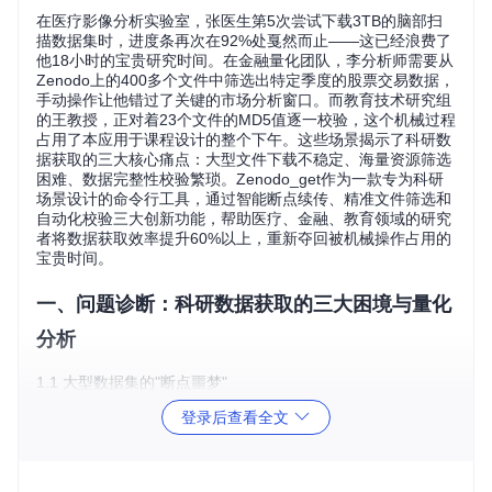
在医疗影像分析实验室，张医生第5次尝试下载3TB的脑部扫
描数据集时，进度条再次在92%处戛然而止——这已经浪费了
他18小时的宝贵研究时间。在金融量化团队，李分析师需要从
Zenodo上的400多个文件中筛选出特定季度的股票交易数据，
手动操作让他错过了关键的市场分析窗口。而教育技术研究组
的王教授，正对着23个文件的MD5值逐一校验，这个机械过程
占用了本应用于课程设计的整个下午。这些场景揭示了科研数
据获取的三大核心痛点：大型文件下载不稳定、海量资源筛选
困难、数据完整性校验繁琐。Zenodo_get作为一款专为科研
场景设计的命令行工具，通过智能断点续传、精准文件筛选和
自动化校验三大创新功能，帮助医疗、金融、教育领域的研究
者将数据获取效率提升60%以上，重新夺回被机械操作占用的
宝贵时间。
一、问题诊断：科研数据获取的三大困境与量化
分析
1.1 大型数据集的"断点噩梦"
登录后查看全文
困境数据卡
医疗领域：37%的放射科研究者报告每月至少经历4次大型
影像数据集下载失败