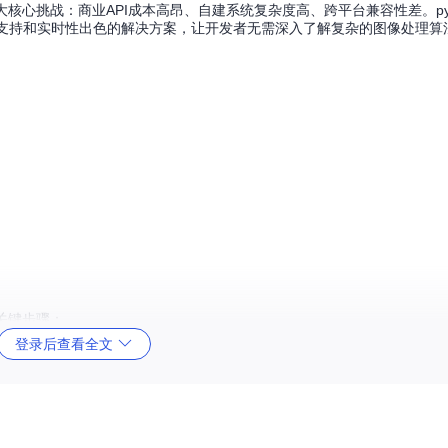
大核心挑战：商业API成本高昂、自建系统复杂度高、跨平台兼容性差。pyz
多格式支持和实时性出色的解决方案，让开发者无需深入了解复杂的图像处理
关键步骤：
登录后查看全文
准备
域
等复杂操作，让开发者只需关注业务逻辑而非底层实现。其采用的"符号定位