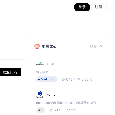
登录
注册
项目优选
收起
docs
下载源代码
暂无描述
843
5.62 K
Markdown
kernel
openEuler内核是openEuler操作系统的核心，既是系统性能与稳定性的基石，也是连接处理器、设备与服务的桥梁。
507
537
C