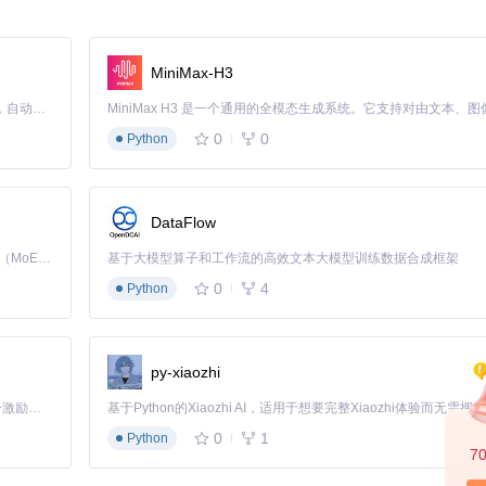
文件中，该模块封装了与zbar库的交互逻辑，提供了简洁易用的Python A
MiniMax-H3
Claude Code 的开源替代方案。连接任意大模型，编辑代码，运行命令，自动验证 — 全自动执行。用 Rust 构建，极致性能。 ｜ An open-source alternative to Claude Code. Connect any LLM, edit code, run commands, and verify changes — autonomously. Built in Rust for speed. Get Started
0
0
Python
，实现自动化分拣和库存管理。
DataFlow
Kimi K3 是Kimi能力最强的模型：这是一个拥有 2.8 万亿参数的混合专家（MoE）模型，具备原生视觉理解能力，并支持 100 万 token 的上下文窗口。
基于大模型算子和工作流的高效文本大模型训练数据合成框架
0
4
Python
py-xiaozhi
「源启盛夏」暑期校园开发者成长计划旨在激活校园开源力量，通过积分激励、认证扶持、资源倾斜等形式，引导高校组织和开发者完成「入驻 — 建项目 — 做贡献 — 获认证 — 得资源」的完整闭环。无论你是想带领社团入驻平台的组织者，还是希望用代码贡献证明自己的开发者，都能在这里找到属于你的成长路径。
0
1
Python
7