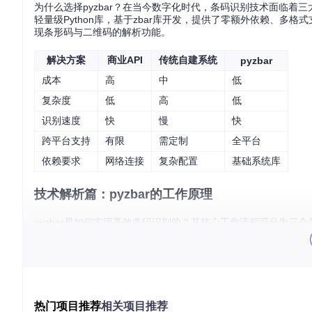
为什么选择pyzbar？在当今数字化时代，条码识别技术面临着三
轻量级Python库，基于zbar库开发，提供了零额外依赖、
现条形码与二维码的解析功能。
解决方案
商业API
传统自建系统
pyzbar
成本
高
中
低
复杂度
低
高
低
识别速度
快
慢
快
跨平台支持
有限
需定制
全平台
依赖要求
网络连接
复杂配置
基础系统库
技术解析篇：pyzbar的工作原理
pyzbar是如何实现高效条码识别的？其核心工作流程可分为三个
图像预处理
：将输入图像转换为8位灰度格式，为后续处理做
条码区域检测
：通过zbar库的扫描引擎定位图像中的条码区
条码解码
：对检测到的条码进行解码并返回结果
整个过程中，pyzbar处理了图像预处理、边缘检测、畸变校正
热门项目推荐
相关项目推荐
使在倾斜、模糊或部分遮挡的情况下，仍能准确识别条码位置。