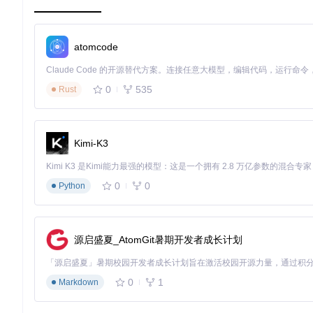
💡
核心模块解析
：pyzbar的主要功能实现位于
pyzbar/pyzbar.py
atomcode
应用实践篇：pyzbar的创新应用场景
场景一：电商订单快速处理系统
0
535
Rust
场景描述
：在电商仓库中，需要快速识别订单包裹上的条码信息
实现思路
：
Kimi-K3
批量读取摄像头拍摄的包裹图像
使用pyzbar识别图像中的CODE128类型条码
将识别结果与订单系统对接，实现自动分拣
0
0
Python
关键代码片段
：
import
源启盛夏_AtomGit暑期开发者成长计划
from
 PIL 
import
from
 pyzbar.pyzbar 
import
from
 pyzbar.pyzbar 
import
 ZBarSymbol

0
1
Markdown
def
process_order_barcodes
(
image_dir
):

"""处理订单包裹条码"""