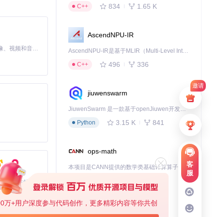
834
1.65 K
C++
PI接口。
AscendNPU-IR
MiniMax H3 是一个通用的全模态生成系统。它支持对由文本、图像、视频和音频组成的多模态上下文进行统一理解，并能生成分辨率高达 2K、时长可达 15 秒的带原生立体声音频的视频。得益于面向任务泛化的系统设计，H3 在预训练阶段就已具备广泛的多模态上下文理解与生成能力，能够出色地执行复杂的多模态指令。
AscendNPU-IR是基于MLIR（Multi-Level Intermediate Representation）构建的，面向昇腾亲和算子编译时使用的中间表示，提供昇腾完备表达能力，通过编译优化提升昇腾AI处理器计算效率，支持通过生态框架使能昇腾AI处理器与深度调优
496
336
C++
邀请
jiuwenswarm
JiuwenSwarm 是一款基于openJiuwen开发的智能AI Agent，它能够将大语言模型的强大能力，通过你日常使用的各类通讯应用，直接延伸至你的指尖。
3.15 K
841
Python
ops-math
客
本项目是CANN提供的数学类基础计算算子库，实现网络在NPU上加速计算。
服
1.24 K
1.36 K
C++
基于Python的Xiaozhi AI，适用于想要完整Xiaozhi体验而无需拥有专用硬件的用户。
00万+用户深度参与代码创作，更多精彩内容等你共创
deveco-code