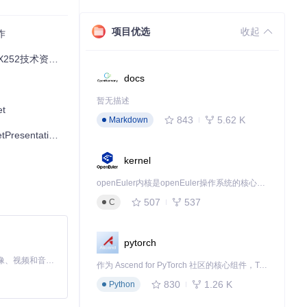
项目优选
收起
作
个人开发者还是
技术资料开源项目
docs
暂无描述
t
843
5.62 K
Markdown
ntroller 的技术解析
kernel
openEuler内核是openEuler操作系统的核心，既是系统性能与稳定性的基石，也是连接处理器、设备与服务的桥梁。
507
537
C
pytorch
MiniMax H3 是一个通用的全模态生成系统。它支持对由文本、图像、视频和音频组成的多模态上下文进行统一理解，并能生成分辨率高达 2K、时长可达 15 秒的带原生立体声音频的视频。得益于面向任务泛化的系统设计，H3 在预训练阶段就已具备广泛的多模态上下文理解与生成能力，能够出色地执行复杂的多模态指令。
作为 Ascend for PyTorch 社区的核心组件，TorchNPU 是昇腾专为 PyTorch 打造的深度学习适配插件，使 PyTorch 框架能够直接调用昇腾 NPU，为开发者提供昇腾 AI 处理器的超强算力。
830
1.26 K
Python