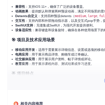
兼容性
：支持iOS 11+，确保了广泛的设备覆盖。
动画效果
：提供默认和弹簧两种预设动画，满足不同场景的需
Detents自定义
：支持四种预设detents（
medium
,
large
,
ful
交互性
：支持内部和外部拖动指示器，以及交互式pop手势，
SwiftUI支持
：无缝集成SwiftUI，为现代开发提供便利。
设备适应性
：兼容键盘和设备旋转，确保在各种使用场景下的
🎯 项目及技术应用场景
移动应用开发
：适用于需要展示详细信息、设置或选项的移动
电商应用
：用于展示商品详情、购物车或订单确认。
社交媒体应用
：用于展示用户资料、帖子详情或评论。
教育应用
：用于展示课程内容、测试结果或学习进度。
🌟 项目特点
易用性
：提供与Apple原生API相似的接口，简化开发流程。
高度自定义
：支持多种detents和动画效果，满足个性化需求。
广泛兼容
：支持iOS 11+，确保旧版本设备的用户体验。
SwiftUI集成
：无缝支持SwiftUI，为现代开发提供便利。
交互增强
：支持多种交互手势，提升用户操作体验。
相关内容推荐