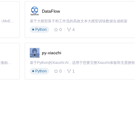
DataFlow
Kimi K3 是Kimi能力最强的模型：这是一个拥有 2.8 万亿参数的混合专家（MoE）模型，具备原生视觉理解能力，并支持 100 万 token 的上下文窗口。
基于大模型算子和工作流的高效文本大模型训练数据合成框架
0
4
Python
py-xiaozhi
「源启盛夏」暑期校园开发者成长计划旨在激活校园开源力量，通过积分激励、认证扶持、资源倾斜等形式，引导高校组织和开发者完成「入驻 — 建项目 — 做贡献 — 获认证 — 得资源」的完整闭环。无论你是想带领社团入驻平台的组织者，还是希望用代码贡献证明自己的开发者，都能在这里找到属于你的成长路径。
0
1
Python