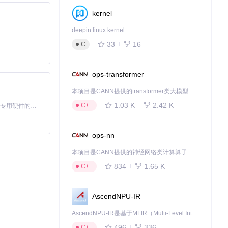
kernel
deepin linux kernel
33
16
C
ops-transformer
本项目是CANN提供的transformer类大模型算子库，实现网络在NPU上加速计算。
1.03 K
2.42 K
C++
基于Python的Xiaozhi AI，适用于想要完整Xiaozhi体验而无需拥有专用硬件的用户。
ops-nn
本项目是CANN提供的神经网络类计算算子库，实现网络在NPU上加速计算。
834
1.65 K
C++
AscendNPU-IR
AscendNPU-IR是基于MLIR（Multi-Level Intermediate Representation）构建的，面向昇腾亲和算子编译时使用的中间表示，提供昇腾完备表达能力，通过编译优化提升昇腾AI处理器计算效率，支持通过生态框架使能昇腾AI处理器与深度调优
496
336
C++