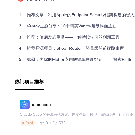
🚀 结语
1
推荐文章：利用Apple的Endpoint Security框架构建的强大文件监控工具 - FileM
Apple-Inspired Puller
不仅是一个功能强大的Sheet展示控制
2
Ventoy主题分享：10个精美Ventoy启动界面主题
企业团队，这个项目都能为您的应用带来新的活力。赶快尝试一下，
📌
项目地址
：
Apple-Inspired Puller
3
推荐：脑启发式重播——一种持续学习的创新工具
👨‍💻
作者
：
@zsergey
4
推荐开源项目：Sheet-Router - 轻量级的前端路由库
🤝
欢迎贡献
：如果您有任何建议或改进，欢迎在GitHub上提交Issue或
5
标题：为你的Flutter应用解锁车联新纪元 —— 探索Flutter Car
📜
许可证
：MIT License
热门项目推荐
atomcode
0
535
Rust