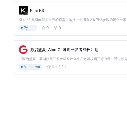
Kimi-K3
0
0
Python
源启盛夏_AtomGit暑期开发者成长计划
0
1
Markdown