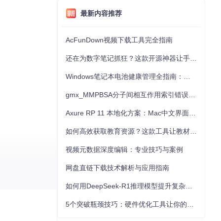
最新内容推荐
AcFunDown视频下载工具完全指南
还在为数字笔记抓狂？这款开源神器让手写批注效率提升300%
Windows笔记本电池健康管理全指南：从根源解决电池损耗问题
gmx_MMPBSA分子间相互作用索引错误的深度诊断与解决
Axure RP 11 本地化方案：Mac中文界面优化与原型设计工具汉化全指南
如何高效获取教育资源？这款工具让教材下载效率提升80%
视频元数据深度编辑：专业技巧与案例
网盘直链下载技术解析与应用指南
如何用DeepSeek-R1推理模型提升复杂任务解决能力：完整指南
5个突破瓶颈技巧：硬件优化工具让你的电脑性能提升30%