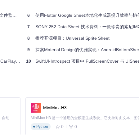
onitor
6
使用Flutter Google Sheet本地化生成器提升效率与协
器，更是一个让您的应用在旧版本iOS上也能保持现代感的利器。无论您是
7
SONY 252 Data Sheet 技术资料：一款珍贵的索尼IMX252
让您的应用在iOS 14及以下版本上也能焕发新光彩吧！
8
推荐开源项目：Universal Sprite Sheet
9
探索Material Design的优雅实现：AndroidBottomShee
Pull Request。
Play插件
10
SwiftUI-Introspect 项目中 FullScreenCover 与 UISheetPresentationCo
MiniMax-H3
Claude Code 的开源替代方案。连接任意大模型，编辑代码，运行命令，自动验证 — 全自动执行。用 Rust 构建，极致性能。 ｜ An open-source alternative to Claude Code. Connect any LLM, edit code, run commands, and verify changes — autonomously. Built in Rust for speed. Get Started
0
0
Python