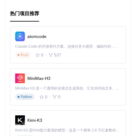
热门项目推荐
atomcode
Claude Code 的开源替代方案。连接任意大模型，编辑代码，运行命令，自动验证 — 全自动执行。用 Rust 构建，极致性能。 ｜ An open-source alternative to Claude Code. Connect any LLM, edit code, run commands, and verify changes — autonomously. Built in Rust for speed. Get Started
0
537
Rust
MiniMax-H3
MiniMax H3 是一个通用的全模态生成系统。它支持对由文本、图像、视频和音频组成的多模态上下文进行统一理解，并能生成分辨率高达 2K、时长可达 15 秒的带原生立体声音频的视频。得益于面向任务泛化的系统设计，H3 在预训练阶段就已具备广泛的多模态上下文理解与生成能力，能够出色地执行复杂的多模态指令。
0
0
Python
Kimi-K3
Kimi K3 是Kimi能力最强的模型：这是一个拥有 2.8 万亿参数的混合专家（MoE）模型，具备原生视觉理解能力，并支持 100 万 token 的上下文窗口。