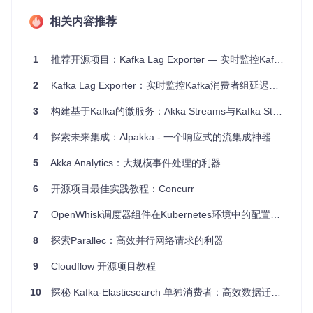
微服务架构
：在分布式环境中，akka-kafka 可作为消息中
相关内容推荐
间件，实现服务间的异步通信和解耦。
事件驱动应用
：构建响应快速、低延迟的事件驱动应用，如
即时通讯系统。
1
推荐开源项目：Kafka Lag Exporter — 实时监控Kafka消费者延迟
4、项目特点
2
Kafka Lag Exporter：实时监控Kafka消费者组延迟的利器
3
构建基于Kafka的微服务：Akka Streams与Kafka Streams教程推荐
灵活的配置
：可配置的消费者线程数、批处理大小和等待时
间，以及自动和手动提交 offset 的策略。
4
探索未来集成：Alpakka - 一个响应式的流集成神器
独立扩展
：akka-kafka 支持单个连接器和多连接器场景，
可通过
AkkaConsumerProps
和
AkkaBatchConsumerPro
5
Akka Analytics：大规模事件处理的利器
ps
方便地创建实例。
与 SLF4J 集成
：默认集成 SLF4J 日志框架，允许与其他日
6
开源项目最佳实践教程：Concurr
志库无缝对接。
兼容性广泛
：支持不同版本的 Kafka，例如从 0.8.1.1 到 0.
7
OpenWhisk调度器组件在Kubernetes环境中的配置要点
8.2.0。
8
探索Parallec：高效并行网络请求的利器
总结来说，akka-kafka 是一种强大而灵活的 Kafka 消费者实
现，尤其适合需要高效处理和可靠性的实时流处理场景。它的
9
Cloudflow 开源项目教程
易用性和高度定制性使得它成为开发人员在构建复杂消息系统
时的理想选择。
10
探秘 Kafka-Elasticsearch 单独消费者：高效数据迁移的利器！