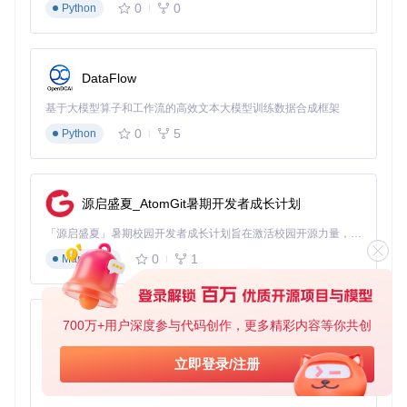
0
0
Python
DataFlow
基于大模型算子和工作流的高效文本大模型训练数据合成框架
0
5
Python
源启盛夏_AtomGit暑期开发者成长计划
「源启盛夏」暑期校园开发者成长计划旨在激活校园开源力量，通过积分激励、认证扶持、资源倾斜等形式，引导高校组织和开发者完成「入驻 — 建项目 — 做贡献 — 获认证 — 得资源」的完整闭环。无论你是想带领社团入驻平台的组织者，还是希望用代码贡献证明自己的开发者，都能在这里找到属于你的成长路径。
0
1
Markdown
700万+用户深度参与代码创作，更多精彩内容等你共创
py-xiaozhi
基于Python的Xiaozhi AI，适用于想要完整Xiaozhi体验而无需拥有专用硬件的用户。
立即登录/注册
0
1
Python