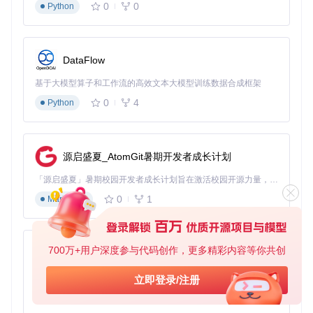
0
0
Python
备提示进入DFU模式
规避要点
DataFlow
⚠️ 为确保后续操作成功率，需遵循以下关键预防措施：
基于大模型算子和工作流的高效文本大模型训练数据合成框架
操作前环境检查
0
4
Python
设备电量保持在70%以上
使用原装Lightning数据线
关闭电脑防火墙及安全软件
源启盛夏_AtomGit暑期开发者成长计划
确认目标iOS版本已支持设备型号
「源启盛夏」暑期校园开发者成长计划旨在激活校园开源力量，通过积分激励、认证扶持、资源倾斜等形式，引导高校组织和开发者完成「入驻 — 建项目 — 做贡献 — 获认证 — 得资源」的完整闭环。无论你是想带领社团入驻平台的组织者，还是希望用代码贡献证明自己的开发者，都能在这里找到属于你的成长路径。
存储空间管理
0
1
Markdown
建立"降级专用存储区"概念，预留至少8GB可用空间
定期清理
/var/mobile/Media
目录下的临时文件
使用iTools等工具分析异常占用的系统文件
700万+用户深度参与代码创作，更多精彩内容等你共创
py-xiaozhi
工具维护策略
基于Python的Xiaozhi AI，适用于想要完整Xiaozhi体验而无需拥有专用硬件的用户。
立即登录/注册
每周执行
./restore.sh --update
检查更新
0
1
Python
建立工具配置备份：
cp config.json config_backu