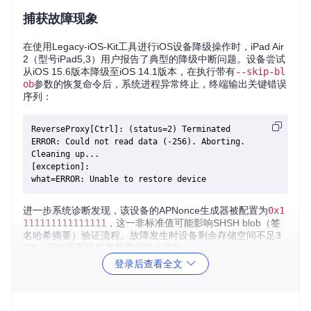
捕获故障现象
在使用Legacy-iOS-Kit工具进行iOS设备降级操作时，iPad Air
2（型号iPad5,3）用户报告了典型的降级中断问题。设备尝试
从iOS 15.6版本降级至iOS 14.1版本，在执行带有
--skip-bl
ob
参数的恢复命令后，系统进程异常终止，终端输出关键错误
序列：
ReverseProxy[Ctrl]: (status=2) Terminated

ERROR: Could not read data (-256). Aborting.

Cleaning up...

[exception]:

进一步系统诊断发现，该设备的APNonce生成器被配置为
0x1
111111111111111
，这一非标准值可能影响SHSH blob（签
名哈希摘要）验证流程。故障发生时设备剩余存储空间不足3
GB，远低于系统恢复所需的最小阈值。
登录后查看全文
根因剖析
🔍 通过对故障日志和系统状态的综合分析，确定导致降级失败