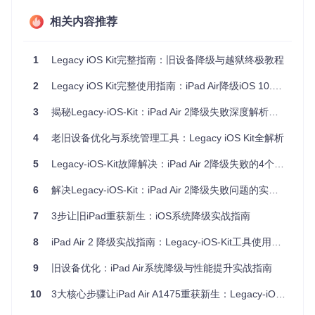
的核心因素包括：
相关内容推荐
存储空间临界不足
iOS设备在恢复过程中需要临时存储固件镜像（约4-6GB）、
1
Legacy iOS Kit完整指南：旧设备降级与越狱终极教程
解压缩缓冲区（2-3GB）及系统日志空间（1GB）。当可用空
间低于5GB时，会触发数据读取错误（-256代码）。
2
Legacy iOS Kit完整使用指南：iPad Air降级iOS 10.3.3实战解析
APNonce生成器配置冲突
3
揭秘Legacy-iOS-Kit：iPad Air 2降级失败深度解析与解决方案
0x1111111111111111
作为通用测试值，与futurerestore工具
4
老旧设备优化与系统管理工具：Legacy iOS Kit全解析
的动态生成器验证机制存在兼容性冲突。设备ECID（唯一设
备标识符）与生成器值不匹配会导致签名验证环节失败。
5
Legacy-iOS-Kit故障解决：iPad Air 2降级失败的4个关键突破点
工具链版本不兼容
6
解决Legacy-iOS-Kit：iPad Air 2降级失败问题的实战指南
Legacy-iOS-Kit内置的futurerestore组件若未更新至v16以上版
本，会存在对A10设备（如iPad5,3）的APNonce处理缺陷。
7
3步让旧iPad重获新生：iOS系统降级实战指南
分步解决方案
8
iPad Air 2 降级实战指南：Legacy-iOS-Kit工具使用全解析
9
旧设备优化：iPad Air系统降级与性能提升实战指南
🔧 针对已识别的根本原因，实施以下系统化修复流程：
1. 释放设备存储空间
10
3大核心步骤让iPad Air A1475重获新生：Legacy-iOS-Kit降级实战指南
连接设备至iTunes，执行手动备份关键数据