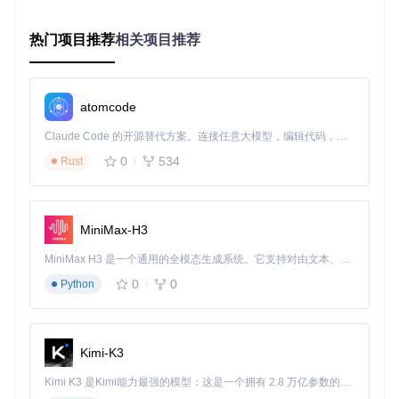
进入
设置 > 通用 > iPhone储存空间
删除大型应用（如视频、游戏）释放至少6GB空间
热门项目推荐
相关项目推荐
清理系统缓存：重启设备后等待5分钟完成缓存回收
2. 优化APNonce生成策略
获取设备ECID：
atomcode
生成设备专属APNonce生成器：
Claude Code 的开源替代方案。连接任意大模型，编辑代码，运行命令，自动验证 — 全自动执行。用 Rust 构建，极致性能。 ｜ An open-source alternative to Claude Code. Connect any LLM, edit code, run commands, and verify changes — autonomously. Built in Rust for speed. Get Started
0
534
Rust
验证生成器配置：
MiniMax-H3
3. 执行规范化降级流程
更新工具链至最新版本：
MiniMax H3 是一个通用的全模态生成系统。它支持对由文本、图像、视频和音频组成的多模态上下文进行统一理解，并能生成分辨率高达 2K、时长可达 15 秒的带原生立体声音频的视频。得益于面向任务泛化的系统设计，H3 在预训练阶段就已具备广泛的多模态上下文理解与生成能力，能够出色地执行复杂的多模态指令。
0
0
Python
chmod
 +x ./update-tools.sh

执行标准降级命令（不含
--skip-blob
参数）：
Kimi-K3
Kimi K3 是Kimi能力最强的模型：这是一个拥有 2.8 万亿参数的混合专家（MoE）模型，具备原生视觉理解能力，并支持 100 万 token 的上下文窗口。
监控恢复过程，当出现"Waiting for device"提示时，按设