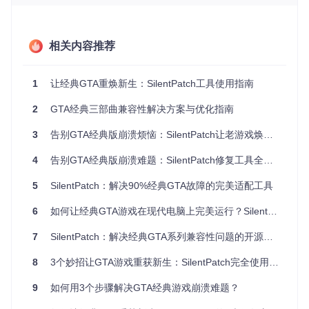
快速部署：3步完成安装配置
1. 获取源码
相关内容推荐
git 
clone
1
让经典GTA重焕新生：SilentPatch工具使用指南
2. 环境准备
安装Visual Studio 2017或更新版本
2
GTA经典三部曲兼容性解决方案与优化指南
启用C++ Windows XP支持工具
配置vcpkg包管理环境
3
告别GTA经典版崩溃烦恼：SilentPatch让老游戏焕发新生
设置对应游戏的RenderWare SDK环境变量：
GTA III：RWG33SDK指向RW 3.3 SDK目录
4
告别GTA经典版崩溃难题：SilentPatch修复工具全面解析
Vice City：RWG34SDK指向RW 3.4 SDK目录
San Andreas：RWG36SDK指向RW 3.6 SDK目录
5
SilentPatch：解决90%经典GTA故障的完美适配工具
3. 编译安装
6
如何让经典GTA游戏在现代电脑上完美运行？SilentPatch修复工具全解析
使用Visual Studio打开SilentPatch.sln解决方案，选择对应游
戏项目（SilentPatchIII/SilentPatchVC/SilentPatchSA）进行编
7
SilentPatch：解决经典GTA系列兼容性问题的开源修复工具
译，生成的补丁文件将自动适配游戏版本。
8
3个妙招让GTA游戏重获新生：SilentPatch完全使用手册
功能解析：让老游戏焕发新生
9
如何用3个步骤解决GTA经典游戏崩溃难题？
关键修复技术