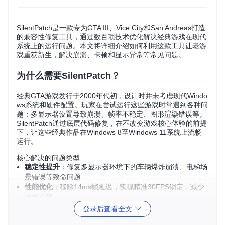
SilentPatch是一款专为GTA III、Vice City和San Andreas打造
的兼容性修复工具，通过数百项技术优化解决经典游戏在现代
系统上的运行问题。本文将详细介绍如何利用这款工具让老游
戏重获新生，解决崩溃、卡顿和显示异常等常见问题。
为什么需要SilentPatch？
经典GTA游戏发行于2000年代初，设计时并未考虑现代Windo
ws系统和硬件配置。玩家在尝试运行这些游戏时常遇到各种问
题：多显示器设置导致崩溃、帧率不稳定、图形渲染错误等。
SilentPatch通过底层代码修复，在不改变游戏核心体验的前提
下，让这些经典作品在Windows 8至Windows 11系统上流畅
运行。
核心解决的问题类型
稳定性提升
：修复多显示器环境下的车辆爆炸崩溃、电梯场
景错误等致命问题
性能优化
：移除14ms帧延迟，实现精准30FPS锁定，减少
画面卡顿
兼容性增强
：解决现代显卡驱动下的图形渲染异常，恢复P
登录后查看全文
S2原版视觉效果