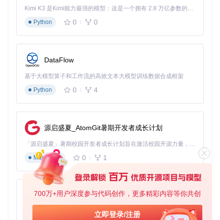
FixMountainCloudBoysSoftlock=1

Kimi K3 是Kimi能力最强的模型：这是一个拥有 2.8 万亿参数的混合专家（MoE）模型，具备原生视觉理解能力，并支持 100 万 token 的上下文窗口。
0
0
Python
实战应用：不同场景的优化方案
多显示器用户配置
DataFlow
对于使用多显示器的玩家，SilentPatch解决了两个关键问题：
基于大模型算子和工作流的高效文本大模型训练数据合成框架
0
4
Python
进入高级显示选项时的程序崩溃
游戏窗口在多显示器间切换的位置记忆问题
性能调优建议
启用垂直同步减少画面撕裂
源启盛夏_AtomGit暑期开发者成长计划
使用帧限制器保持稳定30FPS，避免高帧率导致的物理引擎
异常
「源启盛夏」暑期校园开发者成长计划旨在激活校园开源力量，通过积分激励、认证扶持、资源倾斜等形式，引导高校组织和开发者完成「入驻 — 建项目 — 做贡献 — 获认证 — 得资源」的完整闭环。无论你是想带领社团入驻平台的组织者，还是希望用代码贡献证明自己的开发者，都能在这里找到属于你的成长路径。
配置合适的纹理过滤选项，平衡画质与性能
常见问题排查
0
1
Markdown
游戏无法启动
：检查游戏版本是否为1.0、Steam或RGL版
本，确保运行库已安装
图形异常
：更新显卡驱动至最新版本，在INI文件中禁用高
700万+用户深度参与代码创作，更多精彩内容等你共创
级图形特性
py-xiaozhi
保存问题
：确保游戏目录有写入权限，关闭UAC对游戏进程
基于Python的Xiaozhi AI，适用于想要完整Xiaozhi体验而无需拥有专用硬件的用户。
立即登录/注册
的限制