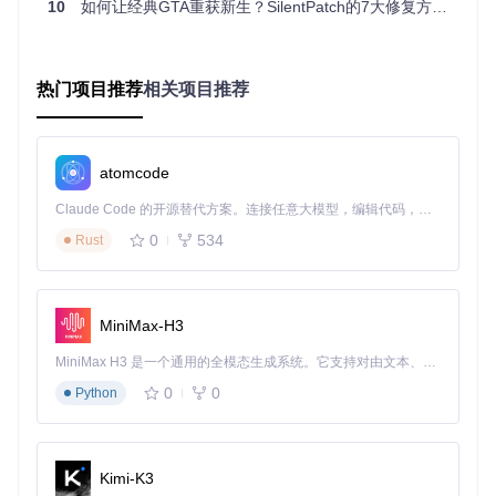
10
如何让经典GTA重获新生？SilentPatch的7大修复方案彻底解决游戏崩溃难题
SilentPatch采用底层代码注入技术，针对游戏引擎进行针对性
修复：
内存管理优化
：修复多个已知内存泄漏问题，减少游戏运行
热门项目推荐
相关项目推荐
中逐渐增加的内存占用
线程同步改进
：解决多核心CPU环境下的线程竞争问题，消
除随机崩溃
输入处理修复
：优化鼠标和控制器输入响应，解决现代系统
atomcode
下的操作延迟
图形增强效果
Claude Code 的开源替代方案。连接任意大模型，编辑代码，运行命令，自动验证 — 全自动执行。用 Rust 构建，极致性能。 ｜ An open-source alternative to Claude Code. Connect any LLM, edit code, run commands, and verify changes — autonomously. Built in Rust for speed. Get Started
虽然SilentPatch不改变游戏原始画面风格，但修复了PC版特
0
534
Rust
有的图形问题：
恢复PS2版本的太阳光晕效果，增强画面氛围
修复抗锯齿启用时的镜面反射错误
MiniMax-H3
确保MSAA选项正确显示2x到16x的抗锯齿级别
INI配置自定义
MiniMax H3 是一个通用的全模态生成系统。它支持对由文本、图像、视频和音频组成的多模态上下文进行统一理解，并能生成分辨率高达 2K、时长可达 15 秒的带原生立体声音频的视频。得益于面向任务泛化的系统设计，H3 在预训练阶段就已具备广泛的多模态上下文理解与生成能力，能够出色地执行复杂的多模态指令。
0
0
通过修改Config目录下的对应INI文件（SilentPatchIII.ini/Silent
Python
PatchVC.ini/SilentPatchSA.ini），玩家可以自定义多项功能：
[Fixes]

Kimi-K3
FixGymInfiniteLoop=1
