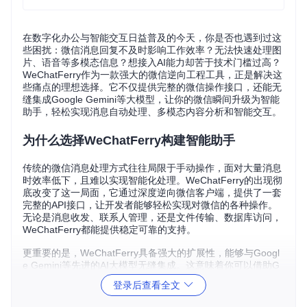
在数字化办公与智能交互日益普及的今天，你是否也遇到过这
些困扰：微信消息回复不及时影响工作效率？无法快速处理图
片、语音等多模态信息？想接入AI能力却苦于技术门槛过高？
WeChatFerry作为一款强大的微信逆向工程工具，正是解决这
些痛点的理想选择。它不仅提供完整的微信操作接口，还能无
缝集成Google Gemini等大模型，让你的微信瞬间升级为智能
助手，轻松实现消息自动处理、多模态内容分析和智能交互。
为什么选择WeChatFerry构建智能助手
传统的微信消息处理方式往往局限于手动操作，面对大量消息
时效率低下，且难以实现智能化处理。WeChatFerry的出现彻
底改变了这一局面，它通过深度逆向微信客户端，提供了一套
完整的API接口，让开发者能够轻松实现对微信的各种操作。
无论是消息收发、联系人管理，还是文件传输、数据库访问，
WeChatFerry都能提供稳定可靠的支持。
更重要的是，WeChatFerry具备强大的扩展性，能够与Googl
e Gemini等先进的AI大模型无缝集成。这意味着你可以借助G
emini的多模态理解能力，让微信不仅能处理文本消息，还能
登录后查看全文
分析图片内容、识别语音信息，甚至生成富有创意的回复。这
种强强联合，为打造功能强大的微信智能助手奠定了坚实基