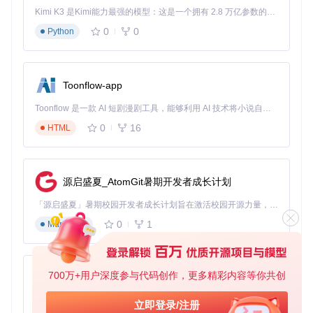
会议纪要自动生成
：在微信群聊中进行会议时，WeChatFerry
Kimi K3 是Kimi能力最强的模型：这是一个拥有 2.8 万亿参数的混合专家（MoE）模型，具备原生视觉理解能力，并支持 100 万 token 的上下文窗口。
可以实时记录聊天内容，Gemini则负责分析提炼关键信息，自
动生成会议纪要。这不仅省去了人工记录的麻烦，还能确保会
0
0
Python
议要点不被遗漏，提高团队协作效率。
零基础部署WeChatFerry智能助手
Toonflow-app
部署WeChatFerry智能助手其实并不复杂，即使你没有丰富的
Toonflow 是一款 AI 短剧漫剧工具，能够利用 AI 技术将小说自动转化为剧本，并结合 AI 生成的图片和视频，实现高效的短剧创作。借助 Toonflow，可以轻松完成从文字到影像的全流程，让短剧制作变得更加智能与便捷。
开发经验，也能按照以下步骤轻松完成。
0
16
HTML
首先，确保你的系统环境满足要求。WeChatFerry支持Windo
ws、macOS和Linux等主流操作系统，Python版本建议3.7及
以上。
源启盛夏_AtomGit暑期开发者成长计划
接下来，获取项目代码。你可以通过以下命令克隆WeChatFer
ry仓库：
「源启盛夏」暑期校园开发者成长计划旨在激活校园开源力量，通过积分激励、认证扶持、资源倾斜等形式，引导高校组织和开发者完成「入驻 — 建项目 — 做贡献 — 获认证 — 得资源」的完整闭环。无论你是想带领社团入驻平台的组织者，还是希望用代码贡献证明自己的开发者，都能在这里找到属于你的成长路径。
0
1
Markdown
git 
clone
进入项目目录后，安装所需的依赖包：
700万+用户深度参与代码创作，更多精彩内容等你共创
AionUi
cd
 WeChatFerry

免费、本地、开源的 24/7 全天候 Cowork 应用，以及适用于 Gemini CLI、Claude Code、Codex、OpenCode、Qwen Code、Goose CLI、Auggie 等的 OpenClaw | 🌟 喜欢就点star吧
立即登录/注册