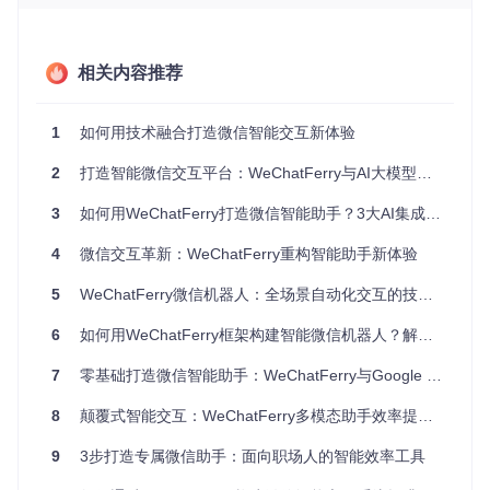
础。
WeChatFerry核心功能与技术解析
相关内容推荐
WeChatFerry的核心优势在于其全面的功能覆盖和灵活的接口
设计。通过Python客户端，开发者可以便捷地调用各种功能接
1
如何用技术融合打造微信智能交互新体验
口，实现对微信的深度控制。
2
打造智能微信交互平台：WeChatFerry与AI大模型集成指南
消息处理系统
是WeChatFerry的核心模块之一，它支持文本、
图片、文件、语音等多种消息类型的接收与发送。无论是个人
3
如何用WeChatFerry打造微信智能助手？3大AI集成方案与零门槛实施指南
聊天还是群聊消息，都能被准确捕获和处理。这为构建智能回
复系统提供了基础，你可以根据消息内容、发送者、消息类型
4
微信交互革新：WeChatFerry重构智能助手新体验
等多种条件，设置灵活的自动回复规则。
联系人与群组管理
5
WeChatFerry微信机器人：全场景自动化交互的技术革新
功能让你能够轻松获取好友列表、群组信
息，甚至对联系人进行分类管理。这对于构建企业级客服系统
或社群管理工具尤为重要，你可以根据不同的联系人标签，提
6
如何用WeChatFerry框架构建智能微信机器人？解锁自动化交互新体验
供个性化的服务和内容。
7
零基础打造微信智能助手：WeChatFerry与Google Gemini的颠覆式集成方案
多模态支持
是WeChatFerry的一大亮点，它能够处理富文本、
XML、表情包等多种格式的内容。结合Google Gemini的多模
8
颠覆式智能交互：WeChatFerry多模态助手效率提升全攻略
态理解能力，你可以实现图片内容分析、语音转文字、表情包
识别等高级功能，让微信交互更加丰富多彩。
9
3步打造专属微信助手：面向职场人的智能效率工具