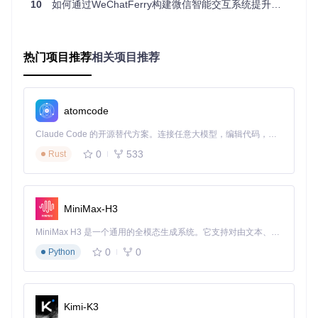
多场景智能助手落地实践
10
如何通过WeChatFerry构建微信智能交互系统提升沟通效率
WeChatFerry与Google Gemini的结合，为各种应用场景提供
了无限可能。以下是几个典型的落地案例，展示了智能助手的
热门项目推荐
相关项目推荐
强大功能。
智能客服机器人
：利用WeChatFerry的消息监听功能，结合G
emini的自然语言理解和生成能力，可以构建24小时在线的智
能客服系统。当用户发送咨询消息时，系统能够自动识别问题
atomcode
意图，调取相关知识库，生成准确的回复。对于复杂问题，还
可以自动转接人工客服，实现高效的客户服务。
Claude Code 的开源替代方案。连接任意大模型，编辑代码，运行命令，自动验证 — 全自动执行。用 Rust 构建，极致性能。 ｜ An open-source alternative to Claude Code. Connect any LLM, edit code, run commands, and verify changes — autonomously. Built in Rust for speed. Get Started
0
533
Rust
内容创作与分发助手
：借助WeChatFerry的文件发送功能和G
emini的内容生成能力，你可以打造自动化的内容创作和分发
流水线。例如，你可以设置关键词触发机制，当收到特定指令
时，系统自动生成文章、图片或视频，并发送到指定的群组或
好友。这对于自媒体运营者和内容创作者来说，无疑是提升效
MiniMax-H3
率的利器。
MiniMax H3 是一个通用的全模态生成系统。它支持对由文本、图像、视频和音频组成的多模态上下文进行统一理解，并能生成分辨率高达 2K、时长可达 15 秒的带原生立体声音频的视频。得益于面向任务泛化的系统设计，H3 在预训练阶段就已具备广泛的多模态上下文理解与生成能力，能够出色地执行复杂的多模态指令。
多语言实时翻译
：在跨国交流或国际业务中，语言障碍常常成
0
0
Python
为沟通的难题。WeChatFerry结合Gemini的多语言支持能力，
可以实现实时的消息翻译功能。当收到外文消息时，系统自动
将其翻译成你熟悉的语言；你发送的消息也会自动翻译成对方
的语言，实现无障碍的跨语言交流。
Kimi-K3