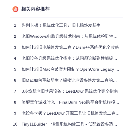
两个核心脚本的功能差异
相关内容推荐
tiny11builder提供两种精简方案，你可以根据实际需求选择：
1
tiny11maker.ps1
告别卡顿！系统优化工具让旧电脑焕发新生
：常规精简方案，移除冗余应用但保留系
统可维护性，支持后续更新和语言包安装，适合日常使用
2
老旧Windows电脑升级技术指南：从系统体检到性能康复
tiny11Coremaker.ps1
：极致精简方案，移除更多系统组件
（包括Windows Update和Defender），生成约2GB的超小
3
如何让老旧电脑焕发第二春？Dism++系统优化全攻略
镜像，适合虚拟机测试或临时环境
4
老旧设备升级系统优化指南：从问题诊断到性能提升全攻略
脚本选择决策流程
5
如何让老旧Mac突破官方限制？OpenCore Legacy Patcher焕新指南
如何准备轻量系统制作的必要环境
6
旧Mac如何重获新生？揭秘让老设备焕发第二春的神奇工具
开始制作前，请确保你的设备满足以下条件并完成准备工作：
7
3步焕新老旧苹果设备：LeetDown系统优化完全指南
硬件兼容性检测清单
硬件项目
最低要求
推荐配置
8
唤醒童年游戏时光：FinalBurn Neo跨平台街机模拟器带你穿越时空
处理器
支持64位架构
双核及以上
9
老设备卡顿？LeetDown开源工具让旧机焕发第二春的完整方案
内存
2GB RAM
4GB RAM
10
Tiny11Builder：轻量系统构建工具 - 低配置设备适用指南
存储
至少20GB可用空间
SSD存储