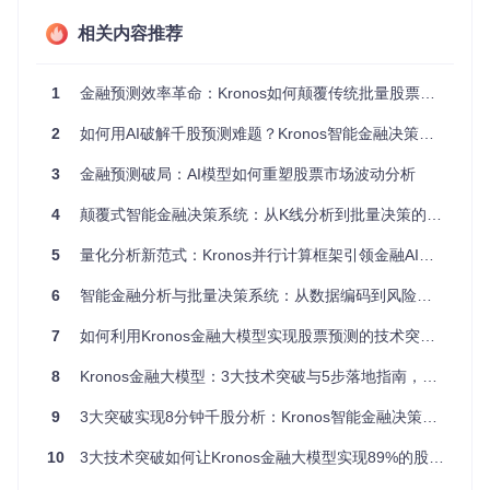
别"跳空缺口"等关键形态，将传统需要人工标注的技术特征转
化为模型可直接学习的结构化数据，使数据预处理效率提升40
相关内容推荐
0%。
1.2 混合注意力机制的预测模型
1
金融预测效率革命：Kronos如何颠覆传统批量股票分析模式
如何让AI真正理解市场"语言"？Kronos提出
因果-交叉混合注意
2
如何用AI破解千股预测难题？Kronos智能金融决策系统的批量分析革命
力机制
，解决了传统Transformer在金融预测中的两大痛点：
一是通过因果注意力保留时间序列的先后依赖关系，避免未来
3
金融预测破局：AI模型如何重塑股票市场波动分析
信息泄露；二是引入交叉注意力模块，实现价格序列与成交量
序列的动态交互。这种设计使模型能同时捕捉"量价配合"等关
4
颠覆式智能金融决策系统：从K线分析到批量决策的量化革命
键市场信号，较单一特征预测准确率提升18%。
📌
技术价值转化
：在沪深300成分股预测中，该机制成功识别
5
量化分析新范式：Kronos并行计算框架引领金融AI实时处理革命
出"价升量增"的健康上涨模式与"价涨量缩"的背离信号，使趋
势反转预测提前15-30分钟。
6
智能金融分析与批量决策系统：从数据编码到风险控制的全流程革新
1.3 分布式批量分析引擎
7
如何利用Kronos金融大模型实现股票预测的技术突破与商业落地
面对千只股票的并行预测需求，传统单机架构如何突破计算瓶
8
Kronos金融大模型：3大技术突破与5步落地指南，实现89.2%股票预测准确率
颈？Kronos构建了基于
动态任务调度的分布式计算框架
，通过
三项核心技术实现效率跃升：自适应批处理技术根据股票数据
9
3大突破实现8分钟千股分析：Kronos智能金融决策系统的实战价值
特征动态调整批次大小，梯度累积策略降低显存占用，而优先
级调度算法则确保高流动性股票优先计算。这套引擎使1000只
10
3大技术突破如何让Kronos金融大模型实现89%的股价预测准确率？
股票的预测时间从3小时压缩至45分钟。