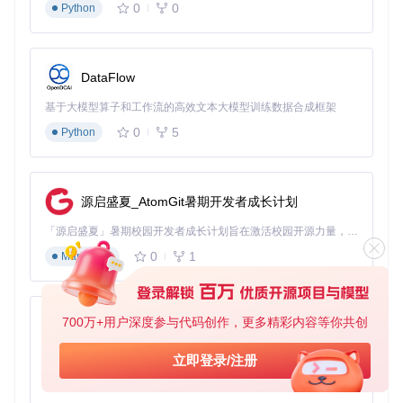
Kronos批量预测结果：上半部分展示收盘价预测（蓝色真实值
0
0
Python
vs红色预测值），下半部分对应成交量预测，可直观比较不同
股票的预测确定性
🔍
应用场景
：在行业轮动策略中，基金经理可通过筛选"高预
DataFlow
测收益率+低波动率"的股票组合，构建兼具进攻性与稳定性的
投资组合，回测显示该方法较等权重组合年化收益提升9.2%。
基于大模型算子和工作流的高效文本大模型训练数据合成框架
0
5
Python
2.3 核心功能模块解析
Kronos系统由五大模块构成有机整体：
数据接入层
：支持CSV文件导入与实时行情API对接，兼容
源启盛夏_AtomGit暑期开发者成长计划
雅虎财经、Tushare等主流数据源
特征工程模块
：内置120+技术指标计算器，支持自定义特
「源启盛夏」暑期校园开发者成长计划旨在激活校园开源力量，通过积分激励、认证扶持、资源倾斜等形式，引导高校组织和开发者完成「入驻 — 建项目 — 做贡献 — 获认证 — 得资源」的完整闭环。无论你是想带领社团入驻平台的组织者，还是希望用代码贡献证明自己的开发者，都能在这里找到属于你的成长路径。
征函数
0
1
Markdown
模型训练引擎
：提供预训练模型加载与增量训练功能，适应
市场环境变化
预测分析模块
：实现单股/批量预测切换，输出可视化报告
与交易信号
700万+用户深度参与代码创作，更多精彩内容等你共创
py-xiaozhi
风险管理组件
：实时监控组合风险敞口，触发异常波动预警
基于Python的Xiaozhi AI，适用于想要完整Xiaozhi体验而无需拥有专用硬件的用户。
立即登录/注册
📌
技术亮点
：各模块间采用松耦合设计，量化团队可单独替换
0
1
Python
特征工程模块或接入自定义风险模型，满足个性化需求。