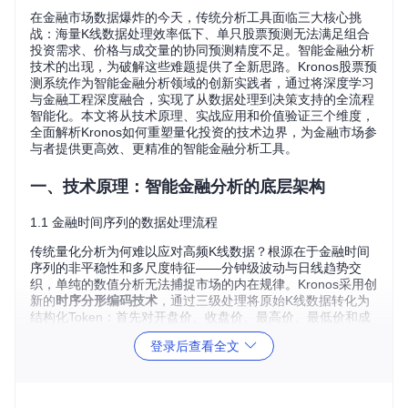
在金融市场数据爆炸的今天，传统分析工具面临三大核心挑
战：海量K线数据处理效率低下、单只股票预测无法满足组合
投资需求、价格与成交量的协同预测精度不足。智能金融分析
技术的出现，为破解这些难题提供了全新思路。Kronos股票预
测系统作为智能金融分析领域的创新实践者，通过将深度学习
与金融工程深度融合，实现了从数据处理到决策支持的全流程
智能化。本文将从技术原理、实战应用和价值验证三个维度，
全面解析Kronos如何重塑量化投资的技术边界，为金融市场参
与者提供更高效、更精准的智能金融分析工具。
一、技术原理：智能金融分析的底层架构
1.1 金融时间序列的数据处理流程
传统量化分析为何难以应对高频K线数据？根源在于金融时间
序列的非平稳性和多尺度特征——分钟级波动与日线趋势交
织，单纯的数值分析无法捕捉市场的内在规律。Kronos采用创
新的
时序分形编码技术
，通过三级处理将原始K线数据转化为
结构化Token：首先对开盘价、收盘价、最高价、最低价和成
交量进行粗粒度划分，再通过BSQ（Box-Spline Quantizatio
登录后查看全文
n）算法进行细粒度量化，最终生成包含时间戳、价格波动强
度和成交量特征的复合Token序列。
💡
业务场景匹配
：在港股5分钟K线分析中，该技术能自动识