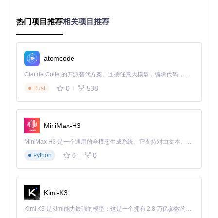
二、实战应用：从数据到决策的全流程赋能
热门项目推荐
相关项目推荐
2.1 个股精细化预测系统
如何将复杂的模型能力转化为直观的交易信号？Kronos的个股
预测模块提供多维度分析界面，不仅展示价格与成交量的预测
atomcode
曲线，还内置买卖点评分系统。以下是对某港股科技股的5分
钟K线预测实例，系统准确捕捉到午后的趋势反转信号：
Claude Code 的开源替代方案。连接任意大模型，编辑代码，运行命令，自动验证 — 全自动执行。用 Rust 构建，极致性能。 ｜ An open-source alternative to Claude Code. Connect any LLM, edit code, run commands, and verify changes — autonomously. Built in Rust for speed. Get Started
0
538
Rust
Kronos个股预测界面：蓝色为历史真实数据，红色为未来30
分钟预测走势，系统自动标记出潜在反转点（242.5元附近）
💡
操作指南
：用户可通过调整"预测周期"参数（5分钟/15分钟/
MiniMax-H3
1小时）适应不同交易策略，短线交易者常用5分钟周期捕捉日
内波动，而中长期投资者则可选择日线级别预测。
MiniMax H3 是一个通用的全模态生成系统。它支持对由文本、图像、视频和音频组成的多模态上下文进行统一理解，并能生成分辨率高达 2K、时长可达 15 秒的带原生立体声音频的视频。得益于面向任务泛化的系统设计，H3 在预训练阶段就已具备广泛的多模态上下文理解与生成能力，能够出色地执行复杂的多模态指令。
2.2 指数成分股批量分析
0
0
Python
当基金经理需要监控一篮子股票时，如何快速定位潜力标的？
Kronos的批量分析功能支持同时处理300-500只股票，生成包
含预测收益率、波动率和风险等级的综合评分表。以下是系统
Kimi-K3
对某行业指数成分股的预测结果可视化：
Kimi K3 是Kimi能力最强的模型：这是一个拥有 2.8 万亿参数的混合专家（MoE）模型，具备原生视觉理解能力，并支持 100 万 token 的上下文窗口。