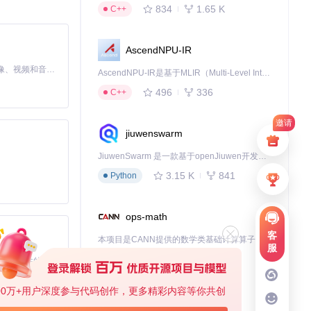
834
1.65 K
C++
AscendNPU-IR
MiniMax H3 是一个通用的全模态生成系统。它支持对由文本、图像、视频和音频组成的多模态上下文进行统一理解，并能生成分辨率高达 2K、时长可达 15 秒的带原生立体声音频的视频。得益于面向任务泛化的系统设计，H3 在预训练阶段就已具备广泛的多模态上下文理解与生成能力，能够出色地执行复杂的多模态指令。
AscendNPU-IR是基于MLIR（Multi-Level Intermediate Representation）构建的，面向昇腾亲和算子编译时使用的中间表示，提供昇腾完备表达能力，通过编译优化提升昇腾AI处理器计算效率，支持通过生态框架使能昇腾AI处理器与深度调优
496
336
C++
邀请
jiuwenswarm
JiuwenSwarm 是一款基于openJiuwen开发的智能AI Agent，它能够将大语言模型的强大能力，通过你日常使用的各类通讯应用，直接延伸至你的指尖。
3.15 K
841
Python
ops-math
客
本项目是CANN提供的数学类基础计算算子库，实现网络在NPU上加速计算。
服
1.24 K
1.36 K
C++
基于Python的Xiaozhi AI，适用于想要完整Xiaozhi体验而无需拥有专用硬件的用户。
00万+用户深度参与代码创作，更多精彩内容等你共创
deveco-code