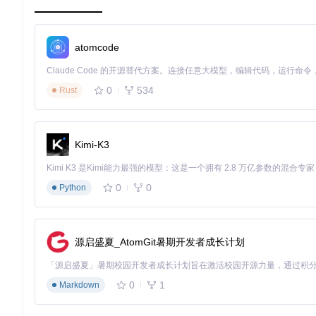
你是否需要更换系统主题或自定义界面？
你是否希望使用游戏金手指或修改器？
你是否需要备份/恢复游戏存档？
你是否想调整CPU/GPU频率以提升性能？
atomcode
你是否需要运行自制软件或Homebrew应用？
如果以上问题有2个或更多回答"是"，那么大气层系统正是你所
0
534
Rust
二、价值图谱：大气层系统能为你带来什么？
2.1 六大核心价值对比
Kimi-K3
评估维度
官方系统
大气层系统
功能扩展性
❌ 无扩展能力
✅ 支持数百款插件
无
0
0
Python
个性化程度
❌ 固定主题
✅ 完全自定义界面
1
存档管理
❌ 单一存储
✅ 多备份+跨设备迁移
数
性能调节
❌ 固定设置
✅ 自定义CPU/GPU频率
性
源启盛夏_AtomGit暑期开发者成长计划
⭐⭐⭐⭐⭐ 极低
⭐⭐⭐ 中等
学习成本
需
社区支持
❌ 官方不支持
✅ 活跃开源社区
问
0
1
Markdown
2.2 用户场景价值矩阵