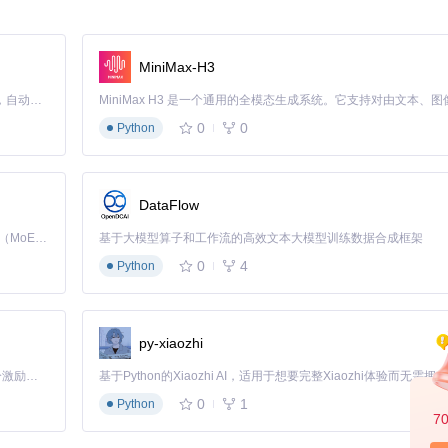
MiniMax-H3
Claude Code 的开源替代方案。连接任意大模型，编辑代码，运行命令，自动验证 — 全自动执行。用 Rust 构建，极致性能。 ｜ An open-source alternative to Claude Code. Connect any LLM, edit code, run commands, and verify changes — autonomously. Built in Rust for speed. Get Started
需要的解决方案。
0
0
Python
DataFlow
提升幅度
实用场景
Kimi K3 是Kimi能力最强的模型：这是一个拥有 2.8 万亿参数的混合专家（MoE）模型，具备原生视觉理解能力，并支持 100 万 token 的上下文窗口。
基于大模型算子和工作流的高效文本大模型训练数据合成框架
限扩展
主题、金手指、性能优化
0
4
Python
00%个性化
动态主题、自定义图标
据安全提升
防止存档丢失、分享进度
能提升30%+
提升帧率、延长续航
py-xiaozhi
基础计算机知识
跟随教程1小时可上手
「源启盛夏」暑期校园开发者成长计划旨在激活校园开源力量，通过积分激励、认证扶持、资源倾斜等形式，引导高校组织和开发者完成「入驻 — 建项目 — 做贡献 — 获认证 — 得资源」的完整闭环。无论你是想带领社团入驻平台的组织者，还是希望用代码贡献证明自己的开发者，都能在这里找到属于你的成长路径。
题解决效率高
插件更新、故障修复
0
1
Python
7