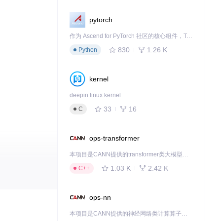
pytorch
作为 Ascend for PyTorch 社区的核心组件，TorchNPU 是昇腾专为 PyTorch 打造的深度学习适配插件，使 PyTorch 框架能够直接调用昇腾 NPU，为开发者提供昇腾 AI 处理器的超强算力。
830
1.26 K
Python
kernel
deepin linux kernel
33
16
C
ops-transformer
本项目是CANN提供的transformer类大模型算子库，实现网络在NPU上加速计算。
1.03 K
2.42 K
C++
ops-nn
本项目是CANN提供的神经网络类计算算子库，实现网络在NPU上加速计算。