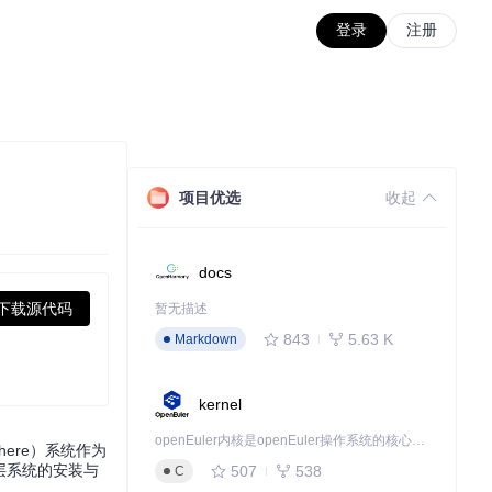
登录
注册
项目优选
收起
docs
下载源代码
暂无描述
843
5.63 K
Markdown
kernel
openEuler内核是openEuler操作系统的核心，既是系统性能与稳定性的基石，也是连接处理器、设备与服务的桥梁。
ere）系统作为
层系统的安装与
507
538
C