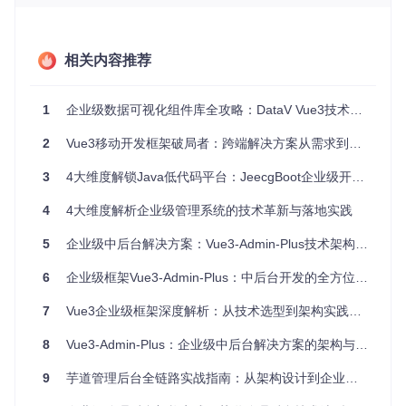
这种技术组合既保证了开发效率，又确保了系统的稳定性和可
扩展性，特别适合企业级应用开发。
相关内容推荐
底层架构设计
系统采用分层架构设计，主要包含以下层次：
1
企业级数据可视化组件库全攻略：DataV Vue3技术架构与实践指南
核心层
：基于bpmn-js的流程引擎，负责流程定义的解
析、渲染和执行
2
Vue3移动开发框架破局者：跨端解决方案从需求到上线的全流程指南
应用层
：Vue3组件封装，提供用户交互界面和业务逻辑处
3
4大维度解锁Java低代码平台：JeecgBoot企业级开发实战指南
理
扩展层
：自定义模块和插件系统，支持功能扩展和业务定
4
4大维度解析企业级管理系统的技术革新与落地实践
制
5
企业级中后台解决方案：Vue3-Admin-Plus技术架构与实践指南
BPMN-Vue-Activiti架构设计图，展示了核心层、应用层和扩展
6
企业级框架Vue3-Admin-Plus：中后台开发的全方位解决方案
层的关系
7
Vue3企业级框架深度解析：从技术选型到架构实践的全面指南
核心功能模块解析
8
Vue3-Admin-Plus：企业级中后台解决方案的架构与实践
项目采用模块化设计，主要功能模块位于
src/components/
目录：
9
芋道管理后台全链路实战指南：从架构设计到企业级落地
Modeler组件
：核心设计器实现，集成bpmn-js引擎，提供