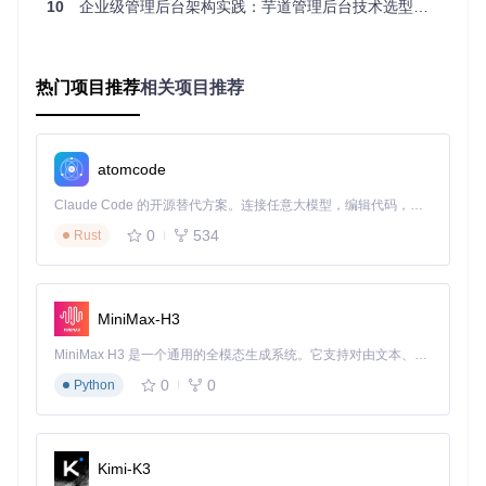
10
企业级管理后台架构实践：芋道管理后台技术选型与实施指南
流程画布和编辑功能
Panel组件
：属性面板组件，用于配置流程元素的属性信息
BpmnActions组件
：提供流程操作功能，如保存、导出、
撤销等
热门项目推荐
相关项目推荐
DynamicBinder组件
：动态数据绑定功能，实现流程变量
与业务数据的关联
这些组件通过Vue的依赖注入机制实现通信，形成一个松耦合
atomcode
的系统架构。
Claude Code 的开源替代方案。连接任意大模型，编辑代码，运行命令，自动验证 — 全自动执行。用 Rust 构建，极致性能。 ｜ An open-source alternative to Claude Code. Connect any LLM, edit code, run commands, and verify changes — autonomously. Built in Rust for speed. Get Started
技术特性解析与商业价值评估
0
534
Rust
技术特性
商业价值
BPMN 2.0标
确保流程定义的规范性和互操作性，降低
MiniMax-H3
准支持
系统集成成本
MiniMax H3 是一个通用的全模态生成系统。它支持对由文本、图像、视频和音频组成的多模态上下文进行统一理解，并能生成分辨率高达 2K、时长可达 15 秒的带原生立体声音频的视频。得益于面向任务泛化的系统设计，H3 在预训练阶段就已具备广泛的多模态上下文理解与生成能力，能够出色地执行复杂的多模态指令。
Vue3响应式
提升界面渲染性能，优化用户体验，提高
架构
设计效率
0
0
Python
减少生产环境错误，降低维护成本，提高
TypeScript
类型安全
代码质量
支持功能按需加载，降低系统复杂度，便
Kimi-K3
模块化设计
于团队协作开发