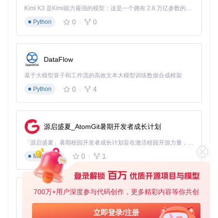
Kimi K3 是Kimi能力最强的模型：这是一个拥有 2.8 万亿参数的混合专家（MoE）模型，具备原生视觉理解能力，并支持 100 万 token 的上下文窗口。
低代码可视
降低流程设计门槛，缩短业务流程上线周
化设计
期，提高企业敏捷性
0
0
Python
场景落地：行业应用案例分析
DataFlow
制造业流程数字化方案
基于大模型算子和工作流的高效文本大模型训练数据合成框架
在制造业中，BPMN-Vue-Activiti可用于生产流程管理，实现从
订单到交付的全流程数字化。以下是一个生产任务调度流程示
0
4
Python
例：
销售订单创建（开始事件）
生产计划制定（用户任务）
源启盛夏_AtomGit暑期开发者成长计划
物料采购审批（用户任务+网关）
生产任务分配（服务任务）
「源启盛夏」暑期校园开发者成长计划旨在激活校园开源力量，通过积分激励、认证扶持、资源倾斜等形式，引导高校组织和开发者完成「入驻 — 建项目 — 做贡献 — 获认证 — 得资源」的完整闭环。无论你是想带领社团入驻平台的组织者，还是希望用代码贡献证明自己的开发者，都能在这里找到属于你的成长路径。
生产执行（用户任务）
0
1
Markdown
质量检验（用户任务+排他网关）
产品入库（服务任务）
流程结束（结束事件）
700万+用户深度参与代码创作，更多精彩内容等你共创
py-xiaozhi
通过该流程，制造企业可以实现生产过程的可视化管理，提高
生产效率，减少人为错误。
基于Python的Xiaozhi AI，适用于想要完整Xiaozhi体验而无需拥有专用硬件的用户。
立即登录/注册