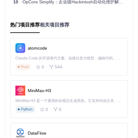
OpCore Simplify采用分层数据处理架构，确保硬件识别的准
10
OpCore Simplify：企业级Hackintosh自动化维护解决方案
确性和配置生成的可靠性：
数据采集层
：通过
Scripts/datasets/
目录下的专业模块
（如
pci_data.py
、
mac_model_data.py
）构建硬件特征
热门项目推荐
相关项目推荐
库和系统兼容性矩阵
分析决策层
：
compatibility_checker.py
结合硬件数据
与macOS版本信息，生成兼容性报告
配置生成层
：
acpi_guru.py
和
smbios.py
负责ACPI表优
atomcode
化和SMBIOS信息配置
Claude Code 的开源替代方案。连接任意大模型，编辑代码，运行命令，自动验证 — 全自动执行。用 Rust 构建，极致性能。 ｜ An open-source alternative to Claude Code. Connect any LLM, edit code, run commands, and verify changes — autonomously. Built in Rust for speed. Get Started
这种分层设计使系统能够灵活应对不同硬件组合，为企业提供
0
544
Rust
定制化配置方案。
兼容性检测界面直观展示硬件组件的macOS支持状态，帮助
MiniMax-H3
企业快速评估部署可行性
MiniMax H3 是一个通用的全模态生成系统。它支持对由文本、图像、视频和音频组成的多模态上下文进行统一理解，并能生成分辨率高达 2K、时长可达 15 秒的带原生立体声音频的视频。得益于面向任务泛化的系统设计，H3 在预训练阶段就已具备广泛的多模态上下文理解与生成能力，能够出色地执行复杂的多模态指令。
智能更新机制：保障系统长期稳定
0
0
Python
工具实现了基于SHA校验的智能更新系统，通过
sha_versio
n.txt
和
updater.py
模块确保配置文件的完整性和版本一致
性。这种机制支持增量更新和原子化操作，即使在网络不稳定
的企业环境中，也能保障配置更新的安全性，避免因更新失败
DataFlow
导致的系统故障。