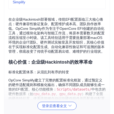
Simplify
在企业级Hackintosh部署领域，传统EFI配置面临三大核心痛
点：硬件兼容性验证复杂、配置维护成本高、团队协作效率
低。OpCore Simplify作为专注于OpenCore EFI创建的自动化
工具，通过模块化架构与智能工作流，将原本需要数天的配置
流程压缩至小时级。该工具特别适用于需要批量部署macOS
环境的企业IT团队、硬件测试实验室及开发组织，其核心价值
在于实现标准化配置生成、自动化兼容性验证和可追溯的版本
管理，彻底改变了传统手动配置易出错、难维护的行业现状。
核心价值：企业级Hackintosh的效率革命
标准化配置体系：从混乱到有序的转变
OpCore Simplify建立了完整的配置标准化框架，通过预定义
的硬件适配规则和模板化输出，确保不同团队成员能够生成一
致的EFI配置。核心功能模块：
Scripts/datasets/
中包含的
硬件数据库（如
cpu_data.py
、
gpu_data.py
）构建了全面
的硬件特征库，使系统能够自动识别硬件组件并匹配最佳配置
方案。这种标准化不仅降低了人工干预需求，还为跨团队协作
登录后查看全文
提供了统一的技术语言。