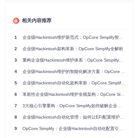
OpCore Simplify主界面展示了直观的工作流程和关键功能入
口，降低了企业团队的学习门槛
相关内容推荐
自动化工作流：四步完成企业级部署
工具将复杂的EFI配置过程拆解为四个标准化步骤，形成闭环
1
企业级Hackintosh维护新范式：OpCore Simplify智能配置引擎的5大技术突破
工作流：
2
企业级Hackintosh架构革新：OpCore Simplify全解析
硬件报告导入
：通过
select-hardware-report-page.p
y
模块实现硬件信息的自动采集与验证
3
重构企业级Hackintosh维护体系：OpCore Simplify自动化解决方案
兼容性检测
：
compatibility_checker.py
执行全面的
硬件-软件兼容性验证
4
企业级Hackintosh维护的智能化解决方案：OpCore Simplify技术架构深度剖析
配置定制
：
configuration_page.py
提供可视化配置界
面，支持企业级定制需求
5
企业级Hackintosh自动化架构革新：OpCore Simplify如何重塑EFI配置维护效率
部署生成
：
build_page.py
输出可直接使用的EFI文件包
6
革新性企业级Hackintosh维护全栈架构：OpCore Simplify技术方案解析
这种结构化流程使企业能够快速复制成功配置，显著降低大规
模部署的时间成本。
7
3大核心引擎重构：OpCore Simplify如何破解企业级Hackintosh配置难题
技术解析：模块化架构的创新设计
8
企业级Hackintosh自动化管理：如何让EFI配置维护效率提升80%？
分层数据处理引擎：精准识别的技术基础
9
OpCore Simplify：企业级Hackintosh自动化配置引擎的全栈解析