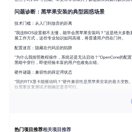
问题诊断：黑苹果安装的典型困惑场景
技术门槛：从入门到放弃的距离
"我连BIOS设置都不太懂，能学会黑苹果安装吗？"这是绝大多数
展工作方式，这些专业知识如同高墙，将普通用户挡在门外。
配置迷宫：隐藏在代码后的陷阱
"为什么我按照教程操作，系统还是无法启动？"OpenCore的配置
黑暗中穿行，即使经验丰富的用户也难免出错。
硬件谜题：兼容性的薛定谔状态
"我的RTX显卡能驱动吗？"硬件兼容性是黑苹果安装的最大变
往需要反复测试才能确定是否可行。
OpCore Simplify主界面提供清晰的操作指引，降低了黑苹果安
方案解析：传统方式vs工具方案的效率对比
硬件信息采集：从手动记录到自动分析
热门项目推荐
相关项目推荐