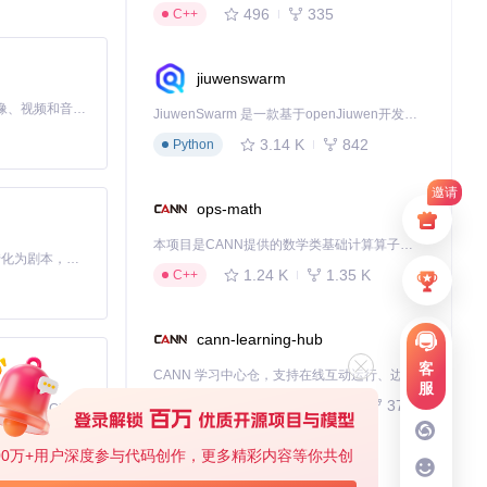
496
335
C++
jiuwenswarm
MiniMax H3 是一个通用的全模态生成系统。它支持对由文本、图像、视频和音频组成的多模态上下文进行统一理解，并能生成分辨率高达 2K、时长可达 15 秒的带原生立体声音频的视频。得益于面向任务泛化的系统设计，H3 在预训练阶段就已具备广泛的多模态上下文理解与生成能力，能够出色地执行复杂的多模态指令。
JiuwenSwarm 是一款基于openJiuwen开发的智能AI Agent，它能够将大语言模型的强大能力，通过你日常使用的各类通讯应用，直接延伸至你的指尖。
3.14 K
842
Python
邀请
ops-math
与macOS版本
本项目是CANN提供的数学类基础计算算子库，实现网络在NPU上加速计算。
Toonflow 是一款 AI 短剧漫剧工具，能够利用 AI 技术将小说自动转化为剧本，并结合 AI 生成的图片和视频，实现高效的短剧创作。借助 Toonflow，可以轻松完成从文字到影像的全流程，让短剧制作变得更加智能与便捷。
1.24 K
1.35 K
C++
cann-learning-hub
客
CANN 学习中心仓，支持在线互动运行、边学边练，提供教程、示例与优化方案，一站式助力昇腾开发者快速上手。
服
740
377
Jupyter Notebook
免费、本地、开源的 24/7 全天候 Cowork 应用，以及适用于 Gemini CLI、Claude Code、Codex、OpenCode、Qwen Code、Goose CLI、Auggie 等的 OpenClaw | 🌟 喜欢就点star吧
00万+用户深度参与代码创作，更多精彩内容等你共创
kernel
选择目标macOS