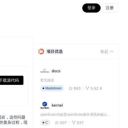
登录
注册
项目优选
收起
docs
下载源代码
暂无描述
843
5.62 K
Markdown
kernel
openEuler内核是openEuler操作系统的核心，既是系统性能与稳定性的基石，也是连接处理器、设备与服务的桥梁。
？现在，这些问题
习的复杂过程，现
507
537
C