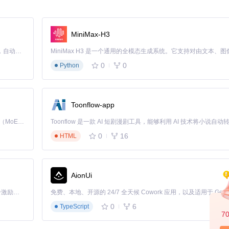
OpCore Simplify方案
完整硬件报告，自动识别关键组件
数据库，即时匹配兼容信息
MiniMax-H3
：自动验证报告完整性，防止信息缺失
Claude Code 的开源替代方案。连接任意大模型，编辑代码，运行命令，自动验证 — 全自动执行。用 Rust 构建，极致性能。 ｜ An open-source alternative to Claude Code. Connect any LLM, edit code, run commands, and verify changes — autonomously. Built in Rust for speed. Get Started
0
0
Python
提供数据基础
Toonflow-app
散。OpCore Simplify则通过内置的兼容性数据库，自动分析硬件
Kimi K3 是Kimi能力最强的模型：这是一个拥有 2.8 万亿参数的混合专家（MoE）模型，具备原生视觉理解能力，并支持 100 万 token 的上下文窗口。
0
16
HTML
AionUi
「源启盛夏」暑期校园开发者成长计划旨在激活校园开源力量，通过积分激励、认证扶持、资源倾斜等形式，引导高校组织和开发者完成「入驻 — 建项目 — 做贡献 — 获认证 — 得资源」的完整闭环。无论你是想带领社团入驻平台的组织者，还是希望用代码贡献证明自己的开发者，都能在这里找到属于你的成长路径。
包括支持的版本范围
0
6
TypeScript
7
个参数。OpCore Simplify将复杂的配置项转化为直观的图形界面，用户只需