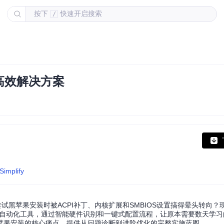
按下
快速开启搜索
/
高效解决方案
Simplify
尝试黑苹果安装时被ACPI补丁、内核扩展和SMBIOS设置搞得晕头转向
计的黑苹果自动化工具，通过智能硬件识别和一键式配置流程，让原本需要数天学
苹果安装的核心痛点，提供从问题诊断到进阶优化的完整实施蓝图。