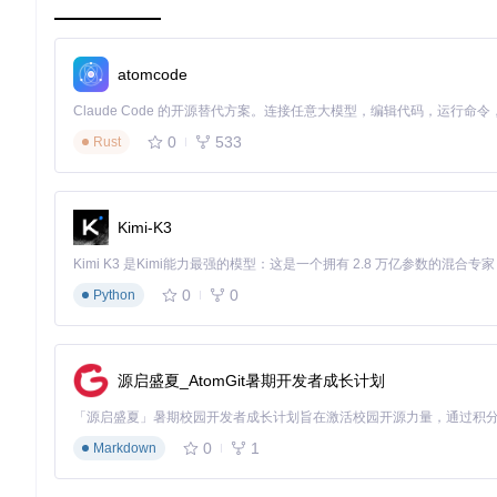
传统方式
需要使用多个工具分别收集CPU、主板、显卡信息
一键生成
需手动整理硬件参数并查阅兼容性列表
工具内置
atomcode
新手误区：遗漏关键硬件信息导致后续配置错误
专家捷径
0
533
Rust
硬件报告选择界面：支持导入或生成系统硬件信息，为后续配置
兼容性检测：从论坛求助到智能评估
Kimi-K3
传统方法需要用户在多个论坛和文档中查找硬件支持情况，耗时且信息分
的匹配度，并提供明确的支持等级标识：
0
0
推荐
：完美支持，无需额外配置
Python
兼容
：需简单调整即可正常工作
谨慎
：存在已知问题，需特殊配置
不支持
：当前无法正常工作
源启盛夏_AtomGit暑期开发者成长计划
硬件兼容性检查界面：清晰显示各组件对macOS的支持情况，
0
1
Markdown
EFI配置：从代码编辑到可视化操作
传统配置需要手动修改XML格式的config.plist文件，涉及数百