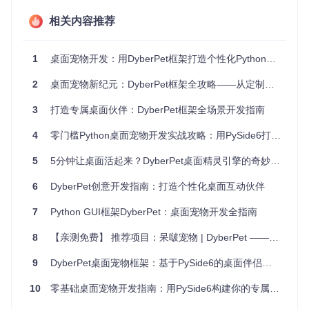
行为交互引擎
相关内容推荐
通过
bubbleManager.py
和
Notification.py
实现的交互
系统，让宠物能通过气泡对话框与用户交流。行为逻辑定义在
modules.py
中，支持条件触发、随机事件和用户响应等复杂
1
桌面宠物开发：用DyberPet框架打造个性化Python桌面应用
交互模式。
资源管理机制
2
桌面宠物新纪元：DyberPet框架全攻略——从定制到交互的革新性体验
res/
目录下的
pet/
、
items/
和
sounds/
文件夹提供了标
3
打造专属桌面伙伴：DyberPet框架全场景开发指南
准化的资源存储结构，框架自动加载指定路径的图片、动画和
音效资源，让开发者可以专注于创意设计而非资源配置。
4
零门槛Python桌面宠物开发实战攻略：用PySide6打造个性化虚拟伙伴
🚀 应用场景实战：从想法到落地
5
5分钟让桌面活起来？DyberPet桌面精灵引擎的奇妙世界
快速启动你的第一个宠物
6
DyberPet创意开发指南：打造个性化桌面互动伙伴
graph TD

7
Python GUI框架DyberPet：桌面宠物开发全指南
    A[环境准备] -->|安装PySide6| B[pip install pyside6]

    B --> C[获取框架代码]

8
【亲测免费】 推荐项目：呆啵宠物 | DyberPet —— 让桌面活起来的技术精灵
    C -->|克隆仓库| D[git clone https://gitcode.com/GitHub_T
    D --> E[进入项目目录]

9
DyberPet桌面宠物框架：基于PySide6的桌面伴侣开发指南
    E -->|cd DyberPet| F[启动示例程序]

    F --> G[python run_DyberPet.py]

10
零基础桌面宠物开发指南：用PySide6构建你的专属桌面伙伴
    G --> H[选择宠物角色]
