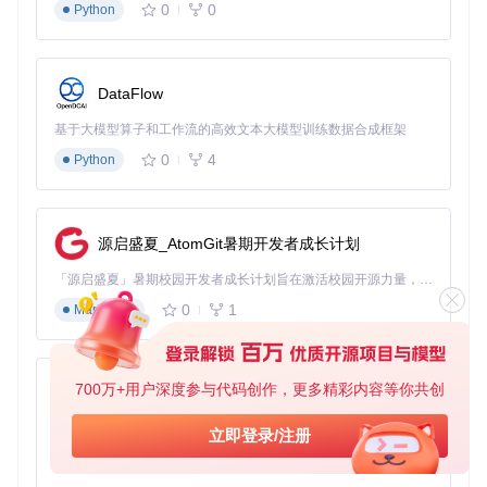
0
0
Python
if
self
.inventory.has_item(
"fish"
):

self
.animator.play(
"eat"
)

self
.show_bubble(
"谢谢主人的小鱼干！"
)

self
.inventory.consume_item(
"fish"
)

DataFlow
self
.update_status(hunger=-
10
)

else
:

基于大模型算子和工作流的高效文本大模型训练数据合成框架
self
.show_bubble(
"肚子饿了...想吃小鱼干~"
0
4
Python
💡 技巧提示：所有宠物资源需按照
pet/[角色名]/action/
目录结构存放，动画帧文件命名格式为
动作名_序号.png
，如
eat_0.png
、
eat_1.png
源启盛夏_AtomGit暑期开发者成长计划
⚙️ 进阶技巧：打造专业级宠物应用
「源启盛夏」暑期校园开发者成长计划旨在激活校园开源力量，通过积分激励、认证扶持、资源倾斜等形式，引导高校组织和开发者完成「入驻 — 建项目 — 做贡献 — 获认证 — 得资源」的完整闭环。无论你是想带领社团入驻平台的组织者，还是希望用代码贡献证明自己的开发者，都能在这里找到属于你的成长路径。
0
1
Markdown
对话系统设计
DyberPet 的对话系统采用流程图式设计，通过节点连接实现
分支对话逻辑。以下是实现多分支对话的示例：
700万+用户深度参与代码创作，更多精彩内容等你共创
py-xiaozhi
from
 DyberPet 
import
 DialogueNode

基于Python的Xiaozhi AI，适用于想要完整Xiaozhi体验而无需拥有专用硬件的用户。
立即登录/注册
# 创建对话节点
0
1
Python
greeting_node = DialogueNode(
