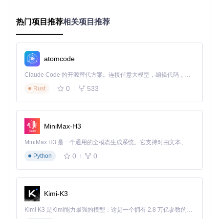
创建赛博猫咪宠物
热门项目推荐
相关项目推荐
from
 DyberPet 
import
 DyberPet, AnimationManager

class
CyberCat
(
DyberPet
):

def
__init__
(
self
):

atomcode
super
().__init__(

            name=
"赛博猫咪"
,

Claude Code 的开源替代方案。连接任意大模型，编辑代码，运行命令，自动验证 — 全自动执行。用 Rust 构建，极致性能。 ｜ An open-source alternative to Claude Code. Connect any LLM, edit code, run commands, and verify changes — autonomously. Built in Rust for speed. Get Started
            pet_path=
"res/pet/Kitty/"
,  
# 资源路径
            default_emotion=
"neutral"
# 默认表情
0
533
Rust
        )

# 初始化动画管理器
self
.animator = AnimationManager(
self
)

# 注册交互命令
MiniMax-H3
self
.register_command(
"摸头"
, 
self
.handle_pat)

self
.register_command(
"喂食"
, 
self
.handle_feed)

MiniMax H3 是一个通用的全模态生成系统。它支持对由文本、图像、视频和音频组成的多模态上下文进行统一理解，并能生成分辨率高达 2K、时长可达 15 秒的带原生立体声音频的视频。得益于面向任务泛化的系统设计，H3 在预训练阶段就已具备广泛的多模态上下文理解与生成能力，能够出色地执行复杂的多模态指令。
0
0
Python
def
handle_pat
(
self
):

"""处理摸头交互"""
self
.animator.play(
"happy"
)  
# 播放高兴动画
self
.show_bubble(
"喵~ 好舒服！"
)  
# 显示气泡对话框
self
.update_status(happiness=+
5
)  
# 更新状态值
Kimi-K3
def
handle_feed
(
self
):

Kimi K3 是Kimi能力最强的模型：这是一个拥有 2.8 万亿参数的混合专家（MoE）模型，具备原生视觉理解能力，并支持 100 万 token 的上下文窗口。
"""处理喂食交互"""