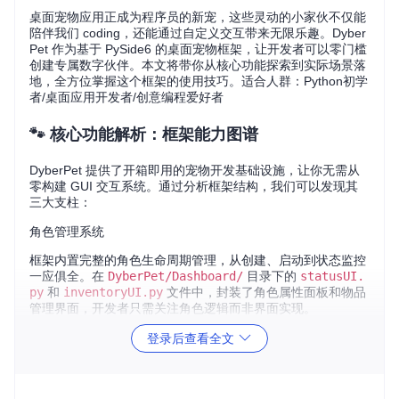
桌面宠物应用正成为程序员的新宠，这些灵动的小家伙不仅能
陪伴我们 coding，还能通过自定义交互带来无限乐趣。Dyber
Pet 作为基于 PySide6 的桌面宠物框架，让开发者可以零门槛
创建专属数字伙伴。本文将带你从核心功能探索到实际场景落
地，全方位掌握这个框架的使用技巧。适合人群：Python初学
者/桌面应用开发者/创意编程爱好者
🐾 核心功能解析：框架能力图谱
DyberPet 提供了开箱即用的宠物开发基础设施，让你无需从
零构建 GUI 交互系统。通过分析框架结构，我们可以发现其
三大支柱：
角色管理系统
框架内置完整的角色生命周期管理，从创建、启动到状态监控
一应俱全。在
DyberPet/Dashboard/
目录下的
statusUI.
py
和
inventoryUI.py
文件中，封装了角色属性面板和物品
管理界面，开发者只需关注角色逻辑而非界面实现。
登录后查看全文
DyberPet角色管理与状态监控界面，支持多角色并行管理与属
性追踪