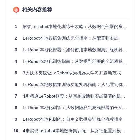
    delta_timestamps=delta_timestamps,

    image_transforms=image_transforms

相关内容推荐
3. 执行本地训练命令
1
解锁LeRobot本地化训练全攻略：从数据到部署的离线实践指南
修改后使用以下命令启动训练：
2
LeRobot本地数据集训练完全指南：从配置到实战
3
LeRobot本地化部署：如何使用本地数据集训练机器人学习模型
为什么需要修改root参数？ LeRobot原设计通过repo_id从
4
LeRobot本地化训练指南：从数据到部署的全流程解决方案
Hugging Face Hub下载数据，添加root参数后，系统会优
先从本地文件系统加载数据，保持接口一致性的同时实现
5
3大技术突破让LeRobot成为机器人学习开发新范式
本地训练。
6
LeRobot本地数据集训练功能实现指南：从配置到优化的完整方案
场景化应用指南
7
4步精通LeRobot框架：从问题诊断到实战部署的机器人学习指南
场景一：企业内部数据集训练
8
LeRobot本地化训练：从数据隐私到离线部署的全流程解决方案
按ALOHA格式组织本地数据集
修改factory.py文件指定企业内部存储路径
9
LeRobot本地化训练：自定义数据集训练全流程指南
执行训练命令时设置--dataset.repo_id为本地数据集名称
场景二：离线环境开发验证
10
4步实现LeRobot本地数据集训练：从路径配置到模型验证的完整方案
在联网环境下载所需基础模型
修改配置文件指向U盘等移动存储设备中的数据集