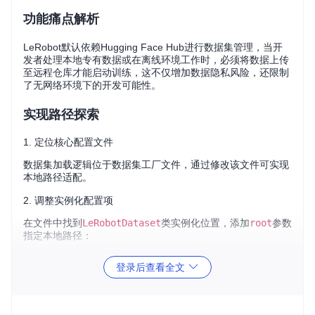
功能痛点解析
LeRobot默认依赖Hugging Face Hub进行数据集管理，当开
发者处理本地专有数据或在离线环境工作时，必须将数据上传
至远程仓库才能启动训练，这不仅增加数据隐私风险，还限制
了无网络环境下的开发可能性。
实现路径探索
1. 定位核心配置文件
数据集加载逻辑位于数据集工厂文件，通过修改该文件可实现
本地路径适配。
2. 调整实例化配置项
在文件中找到
LeRobotDataset
类实例化位置，添加
root
参数
指定本地路径：
登录后查看全文
dataset = LeRobotDataset(

    cfg.dataset.repo_id,

    episodes=cfg.dataset.episodes,

    root=
"/absolute/path/to/local/dataset"
,  
# 添加本地数