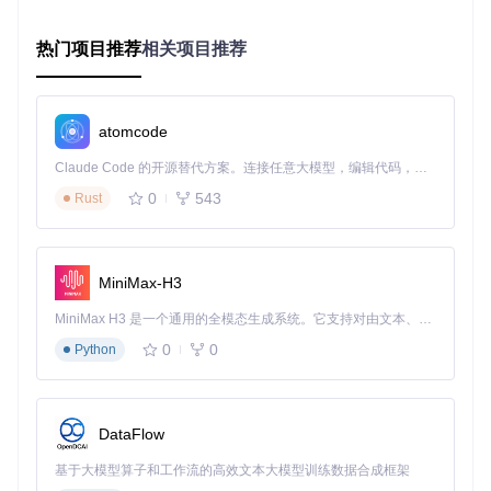
在无网络环境中执行训练命令进行模型调试
热门项目推荐
相关项目推荐
场景适配矩阵
数据集格
兼容性处理方案
适用场景
atomcode
式
ALOHA标
快速验证、标
Claude Code 的开源替代方案。连接任意大模型，编辑代码，运行命令，自动验证 — 全自动执行。用 Rust 构建，极致性能。 ｜ An open-source alternative to Claude Code. Connect any LLM, edit code, run commands, and verify changes — autonomously. Built in Rust for speed. Get Started
直接指定root路径
准格式
准任务
0
543
Rust
自定义格
扩展dataset_tools.py添加
特殊领域任务
式
格式解析器
大型视频
设置video_backend="pya
视觉导航任务
MiniMax-H3
数据集
v"优化加载
MiniMax H3 是一个通用的全模态生成系统。它支持对由文本、图像、视频和音频组成的多模态上下文进行统一理解，并能生成分辨率高达 2K、时长可达 15 秒的带原生立体声音频的视频。得益于面向任务泛化的系统设计，H3 在预训练阶段就已具备广泛的多模态上下文理解与生成能力，能够出色地执行复杂的多模态指令。
0
0
图：LeRobot的VLA架构展示了视觉、文本和动作编码的集成
Python
流程，本地数据集训练主要影响数据输入环节
进阶优化建议
DataFlow
1. 路径配置模块化
基于大模型算子和工作流的高效文本大模型训练数据合成框架