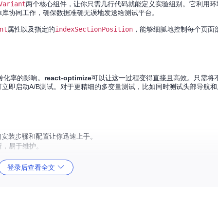
Variant
两个核心组件，让你只需几行代码就能定义实验组别。它利用环
ag JavaScript库协同工作，确保数据准确无误地发送给测试平台。
nt
属性以及指定的
indexSectionPosition
，能够细腻地控制每个页面
转化率的影响。
react-optimize
可以让这一过程变得直接且高效。只需将
可立即启动A/B测试。对于更精细的多变量测试，比如同时测试头部导航
，简单的安装步骤和配置让你迅速上手。
晰，易于维护。
React开发环境，减少环境适配的烦恼。
登录后查看全文
。
用优化效率的出色工具。无论你是初创公司的前端工程师，还是大型企业的
不断进步的社区，让数据驱动你的产品决策，迈向用户体验优化的新高度