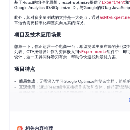
基于React的组件化思想，
react-optimize
提供了
Experiment
和
Google Analytics ID和Optimize ID，与Google的GT
此外，其对多变量测试的支持是一大亮点，通过
asMtvExperime
常适合需要精细化调整页面元素的情况。
项目及技术应用场景
想象一下，你正运营一个电商平台，希望测试主页布局的变化对
列表、CTA按钮设计作为变体嵌入到
<Experiment>
组件中，即
设计，这一工具同样游刃有余，帮助你快速找到最优方案。
项目特点
简易集成
：无需深入学习Google Optimize的复杂文档
直观使用
：通过React组件直接操作实验和变体，使得逻辑清
灵活性高
：支持A/B测试和多变量测试，适应多种测试需求。
无缝集成React生态
：完美兼容Create React App等主流
社区贡献
：拥有活跃的贡献者社区，保障项目持续迭代和支持
综上所述，
react-optimize
是一个面向未来、旨在提升Web应
开源项目都将是你实验性设计策略的强大助力。现在就加入这个
相关内容推荐