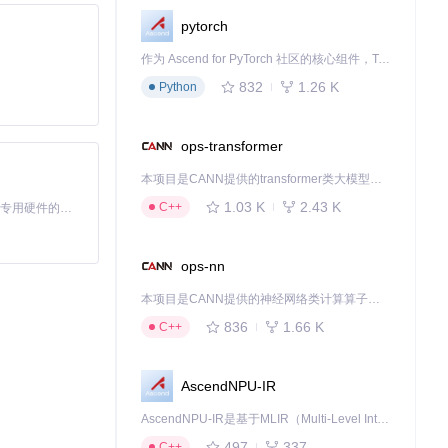
pytorch
作为 Ascend for PyTorch 社区的核心组件，TorchNPU 是昇腾专为 PyTorch 打造的深度学习适配插件，使 PyTorch 框架能够直接调用昇腾 NPU，为开发者提供昇腾 AI 处理器的超强算力。
832
1.26 K
Python
ops-transformer
本项目是CANN提供的transformer类大模型算子库，实现网络在NPU上加速计算。
1.03 K
2.43 K
C++
基于Python的Xiaozhi AI，适用于想要完整Xiaozhi体验而无需拥有专用硬件的用户。
ops-nn
本项目是CANN提供的神经网络类计算算子库，实现网络在NPU上加速计算。
836
1.66 K
C++
AscendNPU-IR
AscendNPU-IR是基于MLIR（Multi-Level Intermediate Representation）构建的，面向昇腾亲和算子编译时使用的中间表示，提供昇腾完备表达能力，通过编译优化提升昇腾AI处理器计算效率，支持通过生态框架使能昇腾AI处理器与深度调优
497
337
C++