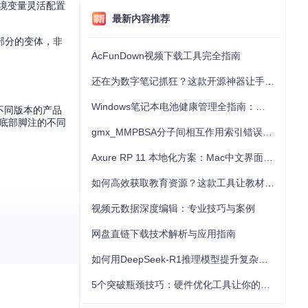
境变量灵活配置
最新内容推荐
部分的变体，非
AcFunDown视频下载工具完全指南
还在为数字笔记抓狂？这款开源神器让手写批注效率提升300%
Windows笔记本电池健康管理全指南：从根源解决电池损耗问题
不同版本的产品
和底部脚注的不同
gmx_MMPBSA分子间相互作用索引错误的深度诊断与解决
Axure RP 11 本地化方案：Mac中文界面优化与原型设计工具汉化全指南
如何高效获取教育资源？这款工具让教材下载效率提升80%
视频元数据深度编辑：专业技巧与案例
网盘直链下载技术解析与应用指南
如何用DeepSeek-R1推理模型提升复杂任务解决能力：完整指南
产品经理，这款
。
5个突破瓶颈技巧：硬件优化工具让你的电脑性能提升30%