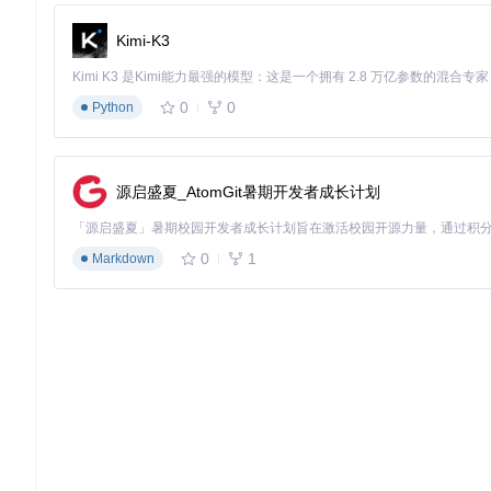
Kimi-K3
0
0
Python
源启盛夏_AtomGit暑期开发者成长计划
0
1
Markdown