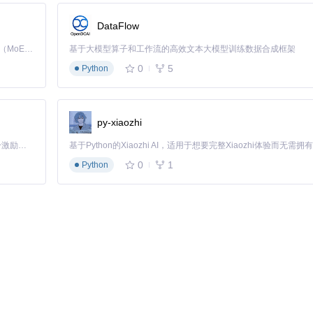
DataFlow
Kimi K3 是Kimi能力最强的模型：这是一个拥有 2.8 万亿参数的混合专家（MoE）模型，具备原生视觉理解能力，并支持 100 万 token 的上下文窗口。
基于大模型算子和工作流的高效文本大模型训练数据合成框架
0
5
Python
py-xiaozhi
「源启盛夏」暑期校园开发者成长计划旨在激活校园开源力量，通过积分激励、认证扶持、资源倾斜等形式，引导高校组织和开发者完成「入驻 — 建项目 — 做贡献 — 获认证 — 得资源」的完整闭环。无论你是想带领社团入驻平台的组织者，还是希望用代码贡献证明自己的开发者，都能在这里找到属于你的成长路径。
0
1
Python