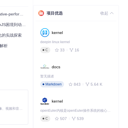
项目优选
收起
erformance
到动态加载新范式
kernel
化的实战探索
deepin linux kernel
术解析
33
16
C
docs
暂无描述
843
5.64 K
Markdown
kernel
MiniMax H3 是一个通用的全模态生成系统。它支持对由文本、图像、视频和音频组成的多模态上下文进行统一理解，并能生成分辨率高达 2K、时长可达 15 秒的带原生立体声音频的视频。得益于面向任务泛化的系统设计，H3 在预训练阶段就已具备广泛的多模态上下文理解与生成能力，能够出色地执行复杂的多模态指令。
openEuler内核是openEuler操作系统的核心，既是系统性能与稳定性的基石，也是连接处理器、设备与服务的桥梁。
507
539
C