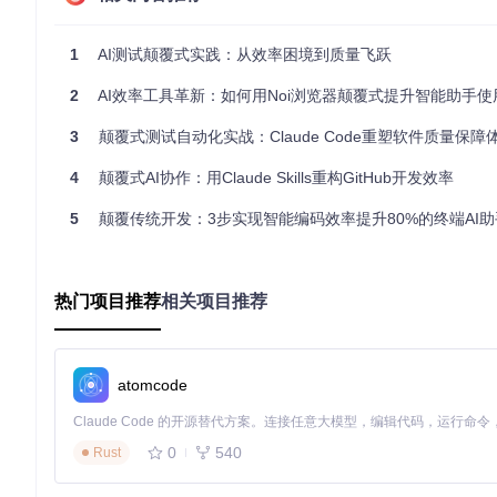
Claude 3具备类人视觉认知能力，能够像人类阅读一样理解
更理解音乐的结构和情感。
1
AI测试颠覆式实践：从效率困境到质量飞跃
2. 多模态语义整合技术
2
AI效率工具革新：如何用Noi浏览器颠覆式提升智能助手使
系统能够同时处理图像、文本和结构化数据，实现跨模态信息的
更精准的信息转换。
3
颠覆式测试自动化实战：Claude Code重塑软件质量保障
3. 自适应场景处理机制
4
颠覆式AI协作：用Claude Skills重构GitHub开发效率
针对不同类型的图像内容，Claude 3能自动调整识别策略，
材特性调整烹饪方法，确保每种食材都能展现最佳风味。
5
颠覆传统开发：3步实现智能编码效率提升80%的终端AI
4. 结构化输出引擎
识别结果可直接转换为JSON、Markdown等结构化格式，
热门项目推荐
相关项目推荐
又呈现出整体的逻辑结构。
atomcode
🛠️ 实践指南：从零构建智能文本识别系统
0
540
Rust
1. 环境准备与基础配置
首先确保系统已安装Python 3.8+环境，通过项目仓库获取完整