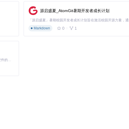
源启盛夏_AtomGit暑期开发者成长计划
cookbooks

0
1
Markdown
HROPIC_API_KEY=your_api_key
果后处理。预处理阶段负责图像优化和编码，API调用实现核心识别功能，
，确保高效准确的信息提取。
基于Python的Xiaozhi AI，适用于想要完整Xiaozhi体验而无需拥有专用硬件的用户。
率、格式保留完整性和语义理解正确性。可通过调整提示词引导模型优化