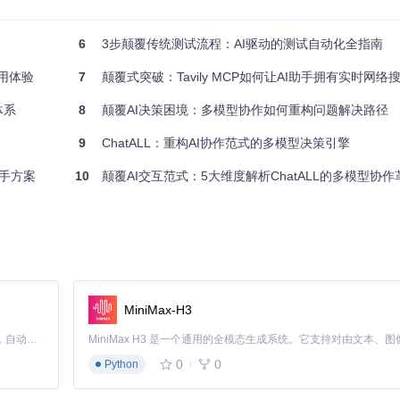
图像中的文本布局和层级关系。这就如同从二维的乐谱中听出三维的交响乐，
6
3步颠覆传统测试流程：AI驱动的测试自动化全指南
用体验
7
颠覆式突破：Tavily MCP如何让AI助手拥有实时网络
有机融合。这好比一位多语言翻译不仅能逐字转换，还能理解文化背景和
体系
8
颠覆AI决策困境：多模型协作如何重构问题解决路径
9
ChatALL：重构AI协作范式的多模型决策引擎
无论是印刷体、手写体还是复杂图表，都能找到最佳处理方案。这类似于智能
助手方案
10
颠覆AI交互范式：5大维度解析ChatALL的多模型协作
同时保留原始排版信息。这就像将杂乱的拼图自动还原成完整图案，既保留了
MiniMax-H3
Claude Code 的开源替代方案。连接任意大模型，编辑代码，运行命令，自动验证 — 全自动执行。用 Rust 构建，极致性能。 ｜ An open-source alternative to Claude Code. Connect any LLM, edit code, run commands, and verify changes — autonomously. Built in Rust for speed. Get Started
0
0
Python
代码：