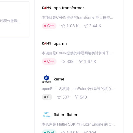
ops-transformer
本项目是CANN提供的transformer类大模型算子库，实现网络在NPU上加速计算。
「源启盛夏」暑期校园开发者成长计划旨在激活校园开源力量，通过积分激励、认证扶持、资源倾斜等形式，引导高校组织和开发者完成「入驻 — 建项目 — 做贡献 — 获认证 — 得资源」的完整闭环。无论你是想带领社团入驻平台的组织者，还是希望用代码贡献证明自己的开发者，都能在这里找到属于你的成长路径。
1.03 K
2.44 K
C++
ops-nn
本项目是CANN提供的神经网络类计算算子库，实现网络在NPU上加速计算。
后处理则将结果
839
1.67 K
C++
kernel
输出，例如指
openEuler内核是openEuler操作系统的核心，既是系统性能与稳定性的基石，也是连接处理器、设备与服务的桥梁。
507
540
C
flutter_flutter
本仓库是 Flutter SDK 与 Flutter Engine 的 OpenHarmony 适配版本，由 CPF-Flutter 团队维护。开发者可使用熟悉的 Flutter 技术栈开发 OpenHarmony 应用，3.35.7 及以后的适配版本可基于本仓库源码构建支持 OpenHarmony 的 Flutter Engine。
1.13 K
304
Dart