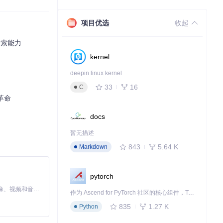
不仅看到音符，
项目优选
收起
搜索能力
语境含义，提供
kernel
deepin linux kernel
33
16
C
厨师根据不同食
革命
docs
每个部分的特性，
暂无描述
843
5.64 K
Markdown
pytorch
MiniMax H3 是一个通用的全模态生成系统。它支持对由文本、图像、视频和音频组成的多模态上下文进行统一理解，并能生成分辨率高达 2K、时长可达 15 秒的带原生立体声音频的视频。得益于面向任务泛化的系统设计，H3 在预训练阶段就已具备广泛的多模态上下文理解与生成能力，能够出色地执行复杂的多模态指令。
作为 Ascend for PyTorch 社区的核心组件，TorchNPU 是昇腾专为 PyTorch 打造的深度学习适配插件，使 PyTorch 框架能够直接调用昇腾 NPU，为开发者提供昇腾 AI 处理器的超强算力。
835
1.27 K
Python