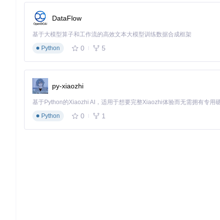
DataFlow
git clone https://gitcode.com/GitHub_Trending/an/claude-
cd claude-cookbooks

基于大模型算子和工作流的高效文本大模型训练数据合成框架
0
5
Python
📌
关键步骤
：配置Anthropic API密钥，创建
.env
文件并添加
ANT
2. 核心工作流程实现
py-xiaozhi
系统实现包含三个关键环节：图像预处理、多模态API调用和结
转换为目标格式。整个流程如同流水线作业，每个环节紧密衔接
0
1
Python
3. 效果验证与调优方法
通过对比识别结果与原始图像内容，重点检查特殊字符识别准确
定"保留表格结构"或"重点提取数学公式"等具体要求。
🌟 创新应用：三大行业的转型实践
1. 医疗健康：病历智能数字化