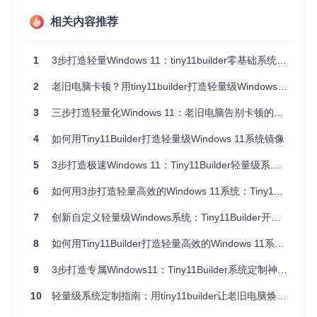
安全隐患
：过多组件增加系统攻击面，且难以全面更新
相关内容推荐
二、方案：Tiny11Builder如何实现系统精简？
1
3步打造轻量Windows 11：tiny11builder零基础系统定制指南
Tiny11Builder通过PowerShell脚本自动化系统精简过程，提供
两种核心方案满足不同用户需求。理解这两种方案的设计理
2
老旧电脑卡顿？用tiny11builder打造轻量级Windows系统，30分钟焕新体验
念，是做出正确选择的关键。
常规版vs核心版：如何选择适合你的方案？
3
三步打造轻量化Windows 11：老旧电脑告别卡顿的系统优化指南
系统组件精简前后对比
4
如何用Tiny11Builder打造轻量级Windows 11系统镜像
精简决策指南
5
3步打造极速Windows 11：Tiny11Builder轻量级系统定制指南
你的使用场景是？

6
如何用3步打造轻量高效的Windows 11系统：Tiny11Builder系统优化工具全解析
├─ 日常办公/长期使用 → 选择常规版(tiny11maker.ps1)

│  ├─ 保留系统可维护性

7
创新自定义轻量级Windows系统：Tiny11Builder开源工具深度实践指南
│  ├─ 支持后续更新和功能添加

│  └─ 平衡精简与实用性

└─ 临时测试/开发环境 → 选择核心版(tiny11coremaker.ps1)

8
如何用Tiny11Builder打造轻量高效的Windows 11系统？
   ├─ 极致精简系统体积

   ├─ 移除系统更新和恢复功能

9
3步打造专属Windows11：Tiny11Builder系统定制神器全攻略
10
轻量级系统定制指南：用tiny11builder让老旧电脑焕发新生
思考问题
：你的电脑主要用于什么场景？需要长期使用还是临