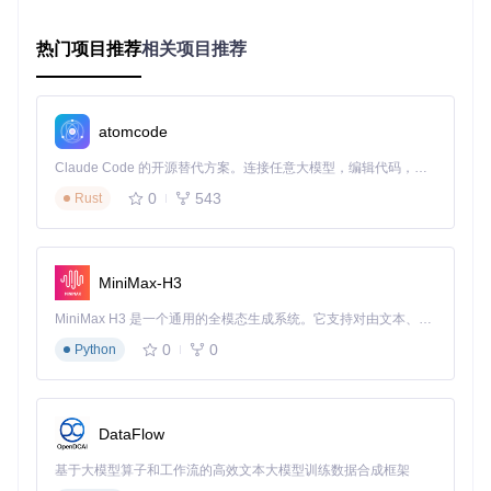
时测试？这将直接影响你选择的精简方案。
热门项目推荐
相关项目推荐
核心技术原理
Tiny11Builder利用DISM工具（部署映像服务和管理）对Wind
ows映像进行深度定制，通过以下步骤实现系统精简：
atomcode
挂载原始Windows 11 ISO镜像
分析系统组件依赖关系
Claude Code 的开源替代方案。连接任意大模型，编辑代码，运行命令，自动验证 — 全自动执行。用 Rust 构建，极致性能。 ｜ An open-source alternative to Claude Code. Connect any LLM, edit code, run commands, and verify changes — autonomously. Built in Rust for speed. Get Started
移除预定义的冗余组件
0
543
Rust
压缩系统文件减少体积
生成新的可启动ISO镜像
三、实施：从零开始打造轻量Windows 11系统
MiniMax-H3
准备工作
MiniMax H3 是一个通用的全模态生成系统。它支持对由文本、图像、视频和音频组成的多模态上下文进行统一理解，并能生成分辨率高达 2K、时长可达 15 秒的带原生立体声音频的视频。得益于面向任务泛化的系统设计，H3 在预训练阶段就已具备广泛的多模态上下文理解与生成能力，能够出色地执行复杂的多模态指令。
0
0
Python
在开始之前，请确保你的系统满足以下条件：
运行Windows 10/11 64位操作系统
至少8GB内存（推荐16GB）
DataFlow
20GB以上可用磁盘空间
原版Windows 11 ISO镜像文件
基于大模型算子和工作流的高效文本大模型训练数据合成框架
环境配置