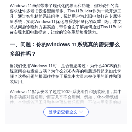
Windows 11虽然带来了现代化的界面和功能，但对硬件的高
要求让许多老旧设备望而却步。Tiny11Builder作为一款开源工
具，通过智能精简系统组件，帮助用户为老旧电脑打造专属轻
量系统，实现Windows11优化与系统轻量化的双重目标。本文
将从问题诊断到方案实施，带你全面了解如何通过Tiny11Build
er实现老旧电脑提速，让你的设备重新焕发活力。
一、问题：你的Windows 11系统真的需要那么
多组件吗？
当我们使用Windows 11时，是否曾思考过：为什么40GB的系
统空间会被迅速占满？为什么2GB内存的电脑运行起来如此卡
顿？这些问题的根源往往在于系统中大量未被使用的组件和预
装应用。
Windows 11默认安装了超过100种系统组件和预装应用，其中
许多功能对普通用户而言几乎不会用到。例如，Xbox游戏组
件、企业级管理工具和各种预装娱乐应用，不仅占用宝贵的磁
盘空间，还会在后台消耗系统资源，导致老旧设备运行缓慢。
登录后查看全文
系统臃肿的三大危害
资源浪费
：未使用的组件持续占用磁盘空间和内存
性能损耗
：后台进程增加CPU负载，延长启动时间