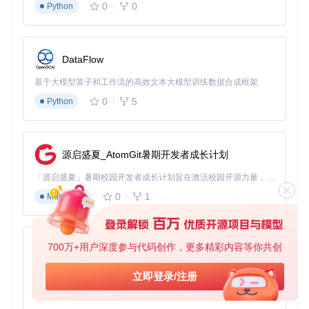
当你通过遥控器发出"向前飞"的指令时，无人机如何将这个简
0
0
Python
单指令转化为四个电机的转速变化？这就是控制器的工作。最
常用的控制算法是PID控制器，它通过比较"期望状态"和"实际
状态"的差异来计算控制量。
DataFlow
想象你在驾驶汽车：如果车速太慢（误差），你会踩油门（比
例控制）；如果长时间速度不够（累积误差），你会踩得更深
基于大模型算子和工作流的高效文本大模型训练数据合成框架
（积分控制）；如果速度突然增加（变化率），你会松油门
0
5
（微分控制）。PID控制器正是模拟了这种人类的控制直觉，
Python
只是它的反应速度是以毫秒计算的。
技术验证：简易温度控制器
要理解PID控制原理，可以用ESP32和温度传感器制作一个简
源启盛夏_AtomGit暑期开发者成长计划
易温度控制器。设定目标温度后，通过调整加热元件的功率来
维持温度稳定。观察不同P、I、D参数对系统稳定性和响应速
「源启盛夏」暑期校园开发者成长计划旨在激活校园开源力量，通过积分激励、认证扶持、资源倾斜等形式，引导高校组织和开发者完成「入驻 — 建项目 — 做贡献 — 获认证 — 得资源」的完整闭环。无论你是想带领社团入驻平台的组织者，还是希望用代码贡献证明自己的开发者，都能在这里找到属于你的成长路径。
度的影响，你会对PID控制有更直观的认识。
0
1
Markdown
创新交互：重新定义人与无人机的沟通方式
传统遥控器又大又笨重，能否用更自然的方式与无人机交互？
700万+用户深度参与代码创作，更多精彩内容等你共创
py-xiaozhi
ESP32的Wi-Fi和蓝牙能力为创新交互方式提供了可能，让无
人机不再是一个需要专业操作技能的设备，而成为每个人都能
基于Python的Xiaozhi AI，适用于想要完整Xiaozhi体验而无需拥有专用硬件的用户。
立即登录/注册
轻松使用的智能伙伴。
0
1
Python
手机APP控制：指尖上的飞行