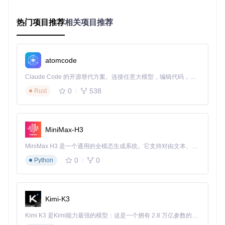
飞行控制系统：无人机的"大脑决策中心"
热门项目推荐
相关项目推荐
如果传感器是无人机的"感官"，那么飞行控制系统就是它的"大
脑"。这个系统需要实时处理传感器数据，做出控制决策，并
驱动电机执行动作。ESP32无人机的飞行控制系统采用了模块
atomcode
化设计，各部分既独立工作又紧密协作。
Claude Code 的开源替代方案。连接任意大模型，编辑代码，运行命令，自动验证 — 全自动执行。用 Rust 构建，极致性能。 ｜ An open-source alternative to Claude Code. Connect any LLM, edit code, run commands, and verify changes — autonomously. Built in Rust for speed. Get Started
0
538
Rust
状态估计：无人机的"空间定位能力"
当你闭上眼睛仍能感知自己的位置，这是因为大脑持续整合来
自内耳、视觉和肌肉的信息。无人机的状态估计模块做着类似
的工作，它接收来自各种传感器的数据，通过复杂算法计算出
MiniMax-H3
无人机当前的位置、速度和姿态。
MiniMax H3 是一个通用的全模态生成系统。它支持对由文本、图像、视频和音频组成的多模态上下文进行统一理解，并能生成分辨率高达 2K、时长可达 15 秒的带原生立体声音频的视频。得益于面向任务泛化的系统设计，H3 在预训练阶段就已具备广泛的多模态上下文理解与生成能力，能够出色地执行复杂的多模态指令。
扩展卡尔曼滤波器(EKF)是实现这一功能的核心算法。它就像
一个"智能翻译官"，能将不同传感器的"方言"（加速度、角速
0
0
Python
度、距离等）转化为统一的状态描述。滤波器不断预测无人机
的状态，然后用新的传感器数据修正预测，就像导航系统不断
根据GPS信号调整你的位置估计一样。
Kimi-K3
Kimi K3 是Kimi能力最强的模型：这是一个拥有 2.8 万亿参数的混合专家（MoE）模型，具备原生视觉理解能力，并支持 100 万 token 的上下文窗口。
控制算法：从指令到动作的桥梁