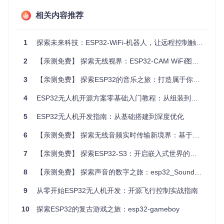
相关内容推荐
这个看似简单的传感器内部还藏着一个秘密武器——数字运动
处理器(DMP)。它能在硬件层面直接计算出四元数，大大减轻
主控制器的计算负担。四元数就像无人机姿态的"密码"，通过
1
探索未来科技：ESP32-WiFi-机器人，让远程控制触手可及
特定算法可以转换为直观的欧拉角（俯仰角、横滚角、偏航
角），让无人机知道自己"面朝哪个方向"、"倾斜了多少度"。
2
【亲测免费】 探索无线视界：ESP32-CAM WiFi图像传输项目详解
技术验证：自制简易水平仪
3
【亲测免费】 探索ESP32的音乐之旅：打造属于你的智能音乐播放器
想体验传感器的工作原理吗？可以将MPU6050通过I2C连接到
ESP32开发板，读取加速度计数据。当你倾斜开发板时，x和y
4
ESP32无人机开源方案零基础入门教程：从组装到飞行全指南
轴的加速度值会发生变化。通过简单计算：
5
ESP32无人机开发指南：从基础搭建到深度优化
6
【亲测免费】 探索无线音频实时传输新境界：基于ESP32与SPH0645的IoT音频解决方案
就能将加速度值转换为倾斜角度，制作一个简易水平仪。这个
7
【亲测免费】 探索ESP32-S3：开启嵌入式世界的人脸识别之旅
实验能帮助你理解无人机如何通过传感器感知自身姿态。
误区警示：传感器越多越好？
8
【亲测免费】 探索声音的数字之旅：esp32_SoundRecorder项目解读
新手常陷入"传感器堆砌"的误区，认为添加越多传感器效果越
好。实际上，每种传感器都有其局限性：加速度计易受振动干
9
从零开始ESP32无人机开发：开源飞行控制实战指南
扰，陀螺仪会随时间漂移，磁力计容易受电磁环境影响。真正
的关键在于如何通过算法融合这些数据，就像人类大脑综合视
10
探索ESP32的复古游戏之旅：esp32-gameboy
觉、听觉和触觉信息一样，才能获得稳定可靠的状态感知。