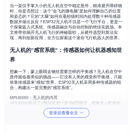
当一架仅手掌大小的无人机在空中稳定悬停，精准避开障碍物
时，你是否想过：这个"会飞的微电脑"是如何理解自己的位置
和姿态的？它的"大脑"如何在毫秒级时间内处理数十种传感器
数据并做出反应？ESP32无人机不仅是一个飞行平台，更是一
个探索嵌入式系统、传感器融合与自动控制的绝佳实践场。本
文将带你揭开无人机飞行的神秘面纱，从硬件选型到算法实
现，再到创新应用，全方位探索这个迷你飞行机器人的世界。
无人机的"感官系统"：传感器如何让机器感知世
界
想象一下，蒙上眼睛走钢丝需要怎样的平衡感？无人机在空中
悬停面临着类似的挑战——它没有人类的视觉和平衡感，只能
依靠传感器来"感知"世界。ESP32无人机采用多种传感器的组
合，构建出一套完整的"感官系统"。
MPU6050：无人机的内耳
MPU6050集成了3轴加速度计和3轴陀螺仪，就像无人机的内
耳，能够检测身体的倾斜和旋转。加速度计测量线性加速度，
登录后查看全文
告诉你无人机是在上升还是下降；陀螺仪则检测角速度，感知
机身的旋转状态。这两个传感器的数据结合起来，才能准确判
断无人机的姿态。