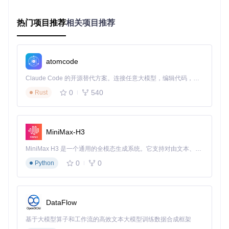
FROM
 php:
8.3
热门项目推荐
相关项目推荐
RUN
 install-php-extensions gd pdo_mysql redis zip
这种方式会自动处理所有依赖关系，例如安装gd扩展时会自动
安装libfreetype、libjpeg等系统库，并在安装完成后清理编译
atomcode
依赖。特别适合快速原型开发和持续集成环境，能够显著缩短
环境配置时间。
Claude Code 的开源替代方案。连接任意大模型，编辑代码，运行命令，自动验证 — 全自动执行。用 Rust 构建，极致性能。 ｜ An open-source alternative to Claude Code. Connect any LLM, edit code, run commands, and verify changes — autonomously. Built in Rust for speed. Get Started
0
540
Rust
企业级场景：复杂项目的精细化扩展管理
当项目涉及多个环境（开发/测试/生产）且需要精确控制扩展
版本时，如何实现标准化配置？企业级场景推荐使用版本锁定
和环境变量控制的组合方案：
MiniMax-H3
MiniMax H3 是一个通用的全模态生成系统。它支持对由文本、图像、视频和音频组成的多模态上下文进行统一理解，并能生成分辨率高达 2K、时长可达 15 秒的带原生立体声音频的视频。得益于面向任务泛化的系统设计，H3 在预训练阶段就已具备广泛的多模态上下文理解与生成能力，能够出色地执行复杂的多模态指令。
FROM
 php:
8.2
0
0
ENV
 IPE_SKIP_CHECK=
1
Python
RUN
 install-php-extensions \

    xdebug-^3.2@stable \  // 指定稳定版3.2.x系列
    redis-
6.0
.
2
 \          // 精确版本控制

    opcache-
8.2
.
0
DataFlow
基于大模型算子和工作流的高效文本大模型训练数据合成框架
这种配置方式确保了不同环境间的一致性，同时通过环境变量