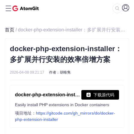
首页
/ docker-php-extension-installer：多扩展并行安装的效率倍增方案
docker-php-extension-installer：
多扩展并行安装的效率倍增方案
2026-04-08 09:21:17
作者：胡唯隽
docker-php-extension-installer
下载源代码
Easily install PHP extensions in Docker containers
项目地址：
https://gitcode.com/gh_mirrors/do/docker-
php-extension-installer