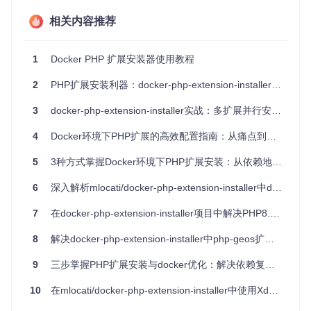
定工作。这些特性使工具在保持安装灵活性的同时，实现了镜
像体积减少30%-50%的显著优化。
相关内容推荐
工具原理简析
1
Docker PHP 扩展安装器使用教程
docker-php-extension-installer的工作机制可类比为"扩展安装
2
PHP扩展安装利器：docker-php-extension-installer完全指南
的智能管家"：当执行安装命令时，工具首先通过内置的
扩展
元数据库
（存储在项目data目录中）查询目标扩展的详细信
3
docker-php-extension-installer实战：多扩展并行安装的自动化方案 - 从依赖地狱到容器优化
息，包括依赖包、编译参数和兼容性矩阵；接着启动
依赖解析
引擎
，递归分析所有关联依赖并生成最小化安装清单；然后采
4
Docker环境下PHP扩展的高效配置指南：从痛点到解决方案
用
并行编译策略
，在不相互干扰的前提下同时处理多个扩展的
编译过程；最后执行
智能清理流程
，移除编译工具链、临时文
件和未使用的依赖包。整个过程就像一位经验丰富的系统管理
5
3种方式掌握Docker环境下PHP扩展安装：从依赖地狱到一键部署的终极方案
员，能够高效规划并执行复杂的安装任务，同时保持工作环境
的整洁。
6
深入解析mlocati/docker-php-extension-installer中ddtrace扩展安装失败问题
7
在docker-php-extension-installer项目中解决PHP8.4的PDO_OCI扩展安装问题
场景应用：不同规模项目的安装策略选择
8
解决docker-php-extension-installer中php-geos扩展安装失败问题
基础场景：小型项目的轻量级安装方案
9
三步掌握PHP扩展安装与docker优化：解决依赖复杂、版本冲突与镜像臃肿的终极指南
如何用最少的配置满足基础开发需求？对于个人项目或小团队
开发，docker-php-extension-installer提供了极简的安装方
式。只需在Dockerfile中添加单行命令即可完成常用扩展的安
10
在mlocati/docker-php-extension-installer中使用Xdebug 3 Beta支持PHP 8.4
装：