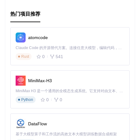
热门项目推荐
atomcode
Claude Code 的开源替代方案。连接任意大模型，编辑代码，运行命令，自动验证 — 全自动执行。用 Rust 构建，极致性能。 ｜ An open-source alternative to Claude Code. Connect any LLM, edit code, run commands, and verify changes — autonomously. Built in Rust for speed. Get Started
0
541
Rust
MiniMax-H3
MiniMax H3 是一个通用的全模态生成系统。它支持对由文本、图像、视频和音频组成的多模态上下文进行统一理解，并能生成分辨率高达 2K、时长可达 15 秒的带原生立体声音频的视频。得益于面向任务泛化的系统设计，H3 在预训练阶段就已具备广泛的多模态上下文理解与生成能力，能够出色地执行复杂的多模态指令。
0
0
Python
DataFlow
基于大模型算子和工作流的高效文本大模型训练数据合成框架