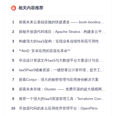
Stampede适合任何需要高效、灵活云基础设施的场景，如：
相关内容推荐
开发测试环境，快速搭建并调整虚拟机和容器组合
企业内部私有云，实现资源的统一管理和安全隔离
1
探索未来云基础设施的快捷通道 —— bosh-bootloader 项目深度解析与推荐
大规模分布式应用，利用Stampede的网络能力实现跨服务
器的容器链接和动态端口分配
2
探秘开放源代码项目：Apache Stratos - 构建多云平台的新利器
项目特点
3
构建强大的IaaS架构：实现业务连续性和高可用性
易安装
：只需几条命令即可在CoreOS集群上启动。
4
**AinD: 安卓应用的容器化革命**
兼容性
：对EC2架构的兼容使得迁移现有应用变得简单。
稳定性
：采用幂等性的设计理念，增强了系统的容错性和
5
毕业设计资源文件IaaS与大数据平台方案设计与实施：高效部署与可视化管理的解决方案
恢复能力。
6
无状态消息传递
IaaSPaaS镜像资源：一键部署云计算环境，提升工作效率
：非持久化消息传递简化了系统复杂度。
可扩展性
：通过事件驱动的REST API，可以使用任何语言
7
探索Conjur：强大的秘密管理与应用身份解决方案
扩展Stampede的功能。
Stampede虽已不再维护，但它留下的遗产——Rancher，仍
8
探索未来存储：Gluster —— 免费开源的超大规模网络文件系统
在持续推动着容器编排技术的发展。如果你正寻找一种结合了
传统IaaS和现代容器技术的解决方案，那么了解Stampede及
9
推荐一个强大的IaaS资源管理工具：Terraform Concourse Resource
其背后的思维模式将会大有裨益。无论你是开发者、IT管理员
还是云基础设施的探索者， Stampede都值得你一看。
10
开放源代码的多云应用程序管理平台：OpenPitrix