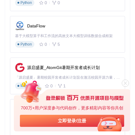
0
0
Python
快速定位特定歌曲或专辑。支持多种标签格式的 metadata 解
析能力，确保音乐信息的准确显示和高效管理。
社区支持与生态建设
DataFlow
Phonograph Plus拥有活跃的开源社区，通过Crowdin平台接
基于大模型算子和工作流的高效文本大模型训练数据合成框架
受全球用户的翻译贡献，目前已支持包括中文在内的多种语言
0
5
Python
界面。项目文档详尽，包含从构建指南到功能说明的完整资
料，新用户可以快速上手。
开发者团队重视用户反馈，通过GitHub Issues系统及时响应b
ug报告和功能建议。定期发布的更新日志详细记录每个版本的
源启盛夏_AtomGit暑期开发者成长计划
改进内容，让用户清晰了解应用的发展脉络。
「源启盛夏」暑期校园开发者成长计划旨在激活校园开源力量，通过积分激励、认证扶持、资源倾斜等形式，引导高校组织和开发者完成「入驻 — 建项目 — 做贡献 — 获认证 — 得资源」的完整闭环。无论你是想带领社团入驻平台的组织者，还是希望用代码贡献证明自己的开发者，都能在这里找到属于你的成长路径。
获取与参与
0
1
Markdown
要开始使用Phonograph Plus，可通过以下方式获取应用：
源码构建：克隆仓库
https://gitcode.com/gh_mirror
700万+用户深度参与代码创作，更多精彩内容等你共创
s/ph/Phonograph_Plus
，按照项目文档中的构建指南自
py-xiaozhi
行编译
基于Python的Xiaozhi AI，适用于想要完整Xiaozhi体验而无需拥有专用硬件的用户。
稳定版本：关注项目发布页面获取预编译APK文件
立即登录/注册
0
1
Python
加入Phonograph Plus社区，不仅能享受个性化的音乐播放体