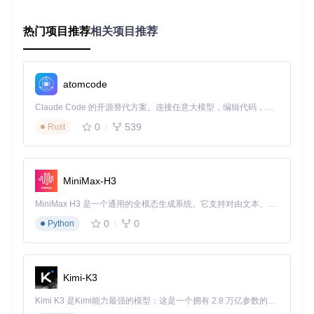
5. 数据安全与迁移
提供完整的数据库和设置备份功能，用户可以随时导出个人配
热门项目推荐
相关项目推荐
置，确保音乐偏好和播放历史不会因设备更换而丢失。这种数
据保护机制为长期使用提供了可靠保障。
使用场景实践：从日常到专业的全方位覆盖
atomcode
Claude Code 的开源替代方案。连接任意大模型，编辑代码，运行命令，自动验证 — 全自动执行。用 Rust 构建，极致性能。 ｜ An open-source alternative to Claude Code. Connect any LLM, edit code, run commands, and verify changes — autonomously. Built in Rust for speed. Get Started
通勤路上的音乐伴侣
0
539
Rust
在早晚通勤时段，Phonograph Plus的智能播放列表和随机播
放功能能够根据你的音乐偏好自动生成个性化歌单，配合Andr
oid Auto支持，让驾驶途中的音乐控制既安全又便捷。
MiniMax-H3
学习与工作的背景音
对于需要专注的学习或工作场景，应用的定时关闭功能和低音
MiniMax H3 是一个通用的全模态生成系统。它支持对由文本、图像、视频和音频组成的多模态上下文进行统一理解，并能生成分辨率高达 2K、时长可达 15 秒的带原生立体声音频的视频。得益于面向任务泛化的系统设计，H3 在预训练阶段就已具备广泛的多模态上下文理解与生成能力，能够出色地执行复杂的多模态指令。
量模式可以提供恰到好处的背景音乐支持。倍数播放功能则能
0
0
Python
帮助用户高效聆听有声内容，提升信息获取速度。
图3：应用默认艺术家图标，采用简约喇叭造型设计
Kimi-K3
音乐收藏管理
Kimi K3 是Kimi能力最强的模型：这是一个拥有 2.8 万亿参数的混合专家（MoE）模型，具备原生视觉理解能力，并支持 100 万 token 的上下文窗口。
对于拥有庞大音乐库的用户，应用的高级分类和搜索功能可以