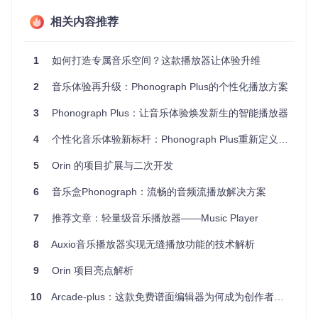
从单曲循环到列表操作，每个交互细节都可按需调整。这种灵
相关内容推荐
活性使得播放器能够适应不同用户的操作习惯，无论是极简派
还是控制狂都能找到舒适的使用方式。
2. 智能环境适应
1
如何打造专属音乐空间？这款播放器让体验升维
内置的自动夜间模式会根据环境光线智能切换界面亮度与配色
2
音乐体验再升级：Phonograph Plus的个性化播放方案
方案，有效减轻夜间使用时的视觉疲劳。对于Android T及以
上系统，应用特别优化了通知栏图标质量，确保在各种设备上
3
Phonograph Plus：让音乐体验焕发新生的智能播放器
都能呈现清晰美观的视觉效果。
4
个性化音乐体验新标杆：Phonograph Plus重新定义开源音乐播放器
图2：应用默认专辑封面设计，采用简约黑胶唱片风格
5
Orin 的项目扩展与二次开发
3. 媒体库增强管理
6
音乐盒Phonograph：流畅的音频流播放解决方案
支持多种排序方式和筛选条件，让庞大的音乐收藏井井有条。
针对Android 11及以上系统的分区存储机制，应用进行了专门
7
推荐文章：轻量级音乐播放器——Music Player
适配，确保在新的存储权限模型下仍能高效访问音乐文件。
8
Auxio音乐播放器实现无缝播放功能的技术解析
4. 实用播放工具集
9
Orin 项目亮点解析
内置倍数播放功能满足用户变速聆听需求，无论是学习外语还
是欣赏 podcasts 都能找到合适的播放速度。歌词显示功能则
10
Arcade-plus：这款免费谱面编辑器为何成为创作者首选？
让音乐欣赏与歌词学习同步进行，增强沉浸式体验。