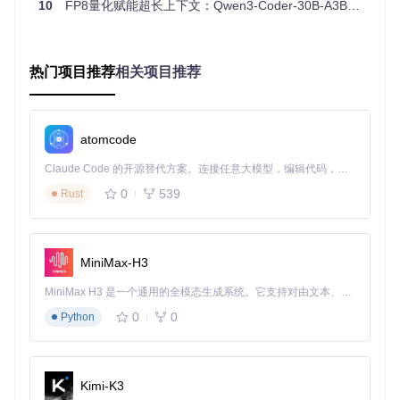
10
FP8量化赋能超长上下文：Qwen3-Coder-30B-A3B-Instruct大模型驱动智能编码新范式
在实际开发场景中，Qwen3-Coder-30B-A3B-Instruct-FP8展
现出显著的效率提升。某金融科技公司使用该模型进行支付系
统重构，将原本需要3人天的微服务开发周期压缩至8小时内，
热门项目推荐
相关项目推荐
其中自动生成的部署脚本准确率达到92%。
模型优化的工具调用格式支持主流开发平台，可无缝集成版本
控制、自动化测试等DevOps工具链。通过配置文件[config.jso
n]和工具解析器[qwen3coder_tool_parser.py]，开发团队能够
atomcode
快速实现模型与现有开发环境的对接，构建从需求文档到部署
脚本的全流程自动化 pipeline。
Claude Code 的开源替代方案。连接任意大模型，编辑代码，运行命令，自动验证 — 全自动执行。用 Rust 构建，极致性能。 ｜ An open-source alternative to Claude Code. Connect any LLM, edit code, run commands, and verify changes — autonomously. Built in Rust for speed. Get Started
0
539
Rust
开发者实践案例
案例一：企业级代码审计自动化
MiniMax-H3
某电商平台安全团队利用Qwen3-Coder-30B-A3B-Instruct-FP
8对核心交易系统进行安全审计。通过一次性加载整个微服务
MiniMax H3 是一个通用的全模态生成系统。它支持对由文本、图像、视频和音频组成的多模态上下文进行统一理解，并能生成分辨率高达 2K、时长可达 15 秒的带原生立体声音频的视频。得益于面向任务泛化的系统设计，H3 在预训练阶段就已具备广泛的多模态上下文理解与生成能力，能够出色地执行复杂的多模态指令。
架构（包含187个文件），模型在45分钟内完成了传统方式需
0
0
Python
要3天的审计工作，发现了8处潜在安全漏洞，其中包括2个高
危权限控制缺陷。团队负责人表示："模型不仅能识别已知漏
洞模式，还能基于代码上下文理解发现逻辑缺陷，这是传统静
态扫描工具无法实现的。"
Kimi-K3
案例二：遗留系统迁移辅助