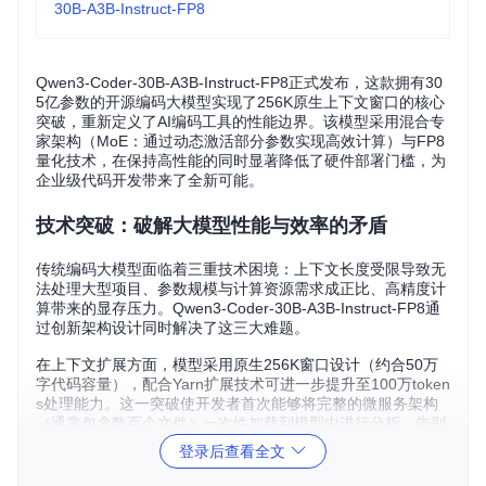
30B-A3B-Instruct-FP8
Qwen3-Coder-30B-A3B-Instruct-FP8正式发布，这款拥有30
5亿参数的开源编码大模型实现了256K原生上下文窗口的核心
突破，重新定义了AI编码工具的性能边界。该模型采用混合专
家架构（MoE：通过动态激活部分参数实现高效计算）与FP8
量化技术，在保持高性能的同时显著降低了硬件部署门槛，为
企业级代码开发带来了全新可能。
技术突破：破解大模型性能与效率的矛盾
传统编码大模型面临着三重技术困境：上下文长度受限导致无
法处理大型项目、参数规模与计算资源需求成正比、高精度计
算带来的显存压力。Qwen3-Coder-30B-A3B-Instruct-FP8通
过创新架构设计同时解决了这三大难题。
在上下文扩展方面，模型采用原生256K窗口设计（约合50万
字代码容量），配合Yarn扩展技术可进一步提升至100万token
s处理能力。这一突破使开发者首次能够将完整的微服务架构
（通常包含数百个文件）一次性加载到模型中进行分析，告别
了频繁的上下文切换。
登录后查看全文
混合专家架构是另一项关键创新，通过在128个专家中动态激