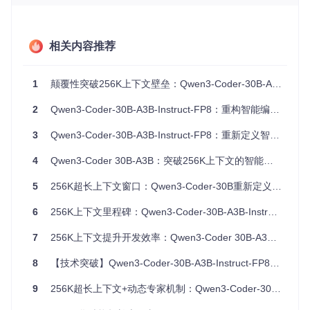
活8个的设计，模型在305亿总参数规模下仅需33亿激活参数
即可运行。这种"按需激活"机制大幅降低了计算资源需求，使
普通消费级GPU也能承载大型模型的运行。
相关内容推荐
FP8量化技术的引入则实现了存储效率的飞跃，在保持95%以
上性能的同时将显存占用降低40%。这一优化使得RTX 4090
等消费级显卡也能流畅运行模型，显著降低了企业和个人开发
1
颠覆性突破256K上下文壁垒：Qwen3-Coder-30B-A3B-Instruct-FP8重构智能编码工作流
者的使用门槛。
2
Qwen3-Coder-30B-A3B-Instruct-FP8：重构智能编码范式的效率突破
行业痛点：从代码片段到全项目理解的跨越
3
Qwen3-Coder-30B-A3B-Instruct-FP8：重新定义智能编码模型的效率革命
随着企业级代码库规模持续增长，传统AI编码工具的上下文限
4
Qwen3-Coder 30B-A3B：突破256K上下文的智能编码引擎重构
制已成为开发效率提升的主要瓶颈。调查显示，开发者在使用
传统模型时，平均每完成一个复杂功能需要进行7-10次上下文
5
256K超长上下文窗口：Qwen3-Coder-30B重新定义开源编码大模型性能边界
切换，其中80%的时间浪费在代码片段的反复加载与拼接上。
Qwen3-Coder-30B-A3B-Instruct-FP8的256K上下文窗口彻底
6
256K上下文里程碑：Qwen3-Coder-30B-A3B-Instruct-FP8如何革新企业级编码范式
改变了这一现状。实际测试表明，该模型可一次性加载5个完
整微服务的代码（约200个文件），使跨文件引用分析、架构
7
256K上下文提升开发效率：Qwen3-Coder 30B-A3B-Instruct-FP8的智能编码创新
依赖梳理等复杂任务的效率提升3-5倍。对于大型项目重构场
景，开发者不再需要手动标注文件依赖关系，模型能够自主理
8
【技术突破】Qwen3-Coder-30B-A3B-Instruct-FP8：重新定义代码理解领域的超长上下文处理能力
解整个代码库的结构脉络。
9
256K超长上下文+动态专家机制：Qwen3-Coder-30B-A3B-Instruct-FP8重构开源编码大模型性能标准
场景价值：重新定义编码工作流