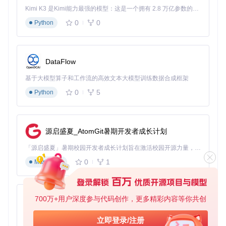
Kimi K3 是Kimi能力最强的模型：这是一个拥有 2.8 万亿参数的混合专家（MoE）模型，具备原生视觉理解能力，并支持 100 万 token 的上下文窗口。
一家制造业企业在将COBOL遗留系统迁移至Java微服务时，
0
0
使用该模型进行代码转换。模型通过分析30万行遗留代码的业
Python
务逻辑，自动生成了70%的Java转换代码，并提供了详细的迁
移指南。技术总监评价道："256K上下文让模型能够理解整个
系统的业务规则，生成的代码不仅语法正确，更保持了业务逻
辑的一致性，将迁移周期缩短了40%。"
DataFlow
基于大模型算子和工作流的高效文本大模型训练数据合成框架
落地指南：从部署到应用的完整路径
0
5
Python
要开始使用Qwen3-Coder-30B-A3B-Instruct-FP8，开发者可
通过以下步骤快速部署：
克隆项目仓库：
源启盛夏_AtomGit暑期开发者成长计划
git 
clone
「源启盛夏」暑期校园开发者成长计划旨在激活校园开源力量，通过积分激励、认证扶持、资源倾斜等形式，引导高校组织和开发者完成「入驻 — 建项目 — 做贡献 — 获认证 — 得资源」的完整闭环。无论你是想带领社团入驻平台的组织者，还是希望用代码贡献证明自己的开发者，都能在这里找到属于你的成长路径。
0
1
Markdown
参考[generation_config.json]文件配置模型参数，根据硬
件条件调整batch_size和max_length等参数。
使用Hugging Face Transformers库加载模型，示例代码
700万+用户深度参与代码创作，更多精彩内容等你共创
py-xiaozhi
如下：
基于Python的Xiaozhi AI，适用于想要完整Xiaozhi体验而无需拥有专用硬件的用户。
立即登录/注册