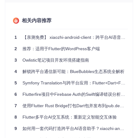
项目特点
一站式解决方案
：包括客户端和服务器端源码，只需简单
相关内容推荐
配置即可运行。
易于定制
：适应性强，可方便地替换自己的域名和数据库
信息。
1
【亲测免费】 xiaozhi-android-client：跨平台AI语音助手客户端
强大的功能集
：覆盖了基本的身份验证流程和数据管理，
2
满足多数应用场景。
推荐：适用于Flutter的WordPress客户端
学习资源丰富
：通过此项目，你可以学习到网络请求、JS
3
Owlistic笔记项目开发环境搭建指南
ON序列化、后台操作等重要技术。
社区支持
：作者积极维护，鼓励用户参与改进，共同提升
4
解锁跨平台通信新可能：BlueBubbles生态系统全解析
项目质量。
5
Symfony Translation与跨平台应用：Flutter+Dart+Firebase终极指南
如果你正在寻找一个易于入手的全栈开发项目，或者想体验 Fl
utter 和 PHP 结合的魅力，那么 Flutter Client PHP Backend
6
Flutterfire项目中Firebase Auth的Swift编译错误分析与解决方案
绝对值得你尝试。立即加入，开启你的跨平台开发之旅吧！
7
使用Flutter Rust Bridge打包Dart包并发布到pub.dev的完整指南
8
Flutter多平台AI交互系统：重新定义智能交互体验
9
如何用一套代码打造跨平台AI语音助手？xiaozhi-android-client全解析