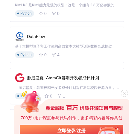
Kimi K3 是Kimi能力最强的模型：这是一个拥有 2.8 万亿参数的混合专家（MoE）模型，具备原生视觉理解能力，并支持 100 万 token 的上下文窗口。
0
0
Python
DataFlow
基于大模型算子和工作流的高效文本大模型训练数据合成框架
0
4
Python
源启盛夏_AtomGit暑期开发者成长计划
「源启盛夏」暑期校园开发者成长计划旨在激活校园开源力量，通过积分激励、认证扶持、资源倾斜等形式，引导高校组织和开发者完成「入驻 — 建项目 — 做贡献 — 获认证 — 得资源」的完整闭环。无论你是想带领社团入驻平台的组织者，还是希望用代码贡献证明自己的开发者，都能在这里找到属于你的成长路径。
0
1
Markdown
700万+用户深度参与代码创作，更多精彩内容等你共创
py-xiaozhi
基于Python的Xiaozhi AI，适用于想要完整Xiaozhi体验而无需拥有专用硬件的用户。
立即登录/注册