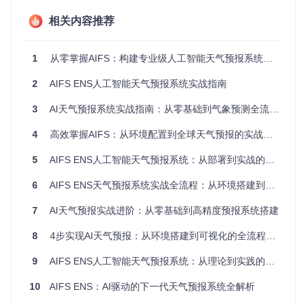
    A[选择气象AI模型]

    A --> B{精度需求}

相关内容推荐
    B -->|全球高精度| C[AIFS]

    B -->|区域高精度| D[Pangu-Weather]

    B -->|快速粗略| E[FourCastNet]

1
从零掌握AIFS：构建专业级人工智能天气预报系统的实践指南
    A --> F{计算资源}

    F -->|GPU集群| C

2
AIFS ENS人工智能天气预报系统实战指南
    F -->|单GPU| G[GraphCast]

    F -->|CPU| H[简化版AIFS]

3
AI天气预报系统实战指南：从零基础到气象预测全流程掌握
    A --> I{数据需求}

    I -->|完整气象场| C

4
高效掌握AIFS：从环境配置到全球天气预报的实战指南
    I -->|有限参数| D

5
AIFS ENS人工智能天气预报系统：从部署到实战的高效指南
主要模型对比表：
6
AIFS ENS天气预报系统实战全流程：从环境搭建到业务落地
适用场
7
AI天气预报实战进阶：从零基础到高精度预报系统搭建
模型
优势
劣势
景
8
4步实现AI天气预报：从环境搭建到可视化的全流程指南
全球覆盖、高精
计算成本
专业气
AIFS
度、多参数
高
象服务
9
AIFS ENS人工智能天气预报系统：从理论到实践的全栈指南
全球覆盖
区域灾
Pangu-W
区域预报精度高
eather
弱
害预警
10
AIFS ENS：AI驱动的下一代天气预报系统全解析
极端天气
实时业
FourCast