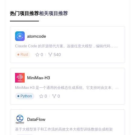
速度最快
Net
预测弱
务系统
数据预处
学术研
GraphCas
热门项目推荐
相关项目推荐
图结构更优
t
理复杂
究
[!WARNING] 新手陷阱：不要盲目追求高精度模型。对于
普通PC用户，AIFS的简化版本可能是更好的选择，完整模
atomcode
型需要至少16GB显存的GPU支持。
Claude Code 的开源替代方案。连接任意大模型，编辑代码，运行命令，自动验证 — 全自动执行。用 Rust 构建，极致性能。 ｜ An open-source alternative to Claude Code. Connect any LLM, edit code, run commands, and verify changes — autonomously. Built in Rust for speed. Get Started
1.3 AIFS核心技术特点
0
540
Rust
AIFS采用创新的图神经网络架构，其技术特点包括：
图结构编码
：将地球表面划分为相互连接的节点网络，模拟
大气运动的物理规律
MiniMax-H3
时空注意力机制
：捕捉气象系统的长距离依赖关系
MiniMax H3 是一个通用的全模态生成系统。它支持对由文本、图像、视频和音频组成的多模态上下文进行统一理解，并能生成分辨率高达 2K、时长可达 15 秒的带原生立体声音频的视频。得益于面向任务泛化的系统设计，H3 在预训练阶段就已具备广泛的多模态上下文理解与生成能力，能够出色地执行复杂的多模态指令。
多尺度预测
：同时输出从地面到平流层的多层气象参数
混合精度计算
：在保持精度的同时降低计算资源需求
0
0
Python
DataFlow
实战检查表
基于大模型算子和工作流的高效文本大模型训练数据合成框架
检查项
状态