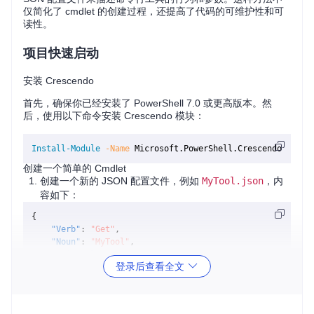
仅简化了 cmdlet 的创建过程，还提高了代码的可维护性和可
读性。
项目快速启动
安装 Crescendo
首先，确保你已经安装了 PowerShell 7.0 或更高版本。然
后，使用以下命令安装 Crescendo 模块：
Install-Module
-Name
创建一个简单的 Cmdlet
创建一个新的 JSON 配置文件，例如
MyTool.json
，内
容如下：
{
"Verb"
:
"Get"
,
"Noun"
:
"MyTool"
,
"OriginalName"
:
"mytool"
,
登录后查看全文
"Parameters"
:
[
{
"Name"
:
"InputFile"
,
"OriginalName"
:
"-i"
,