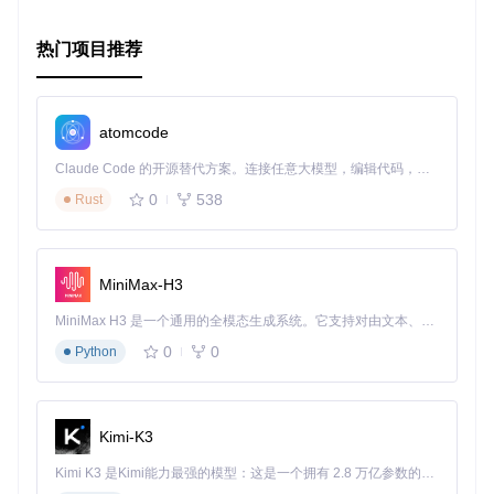
参数映射
：确保 JSON 配置文件中的参数名称和类型与原
始命令行工具的参数一致。
错误处理
：在生成的 cmdlet 中添加适当的错误处理逻辑，
热门项目推荐
以确保在命令执行失败时能够提供有用的反馈。
文档和注释
：为生成的 cmdlet 添加详细的文档和注释，帮
助其他开发者理解和使用你的模块。
atomcode
典型生态项目
Claude Code 的开源替代方案。连接任意大模型，编辑代码，运行命令，自动验证 — 全自动执行。用 Rust 构建，极致性能。 ｜ An open-source alternative to Claude Code. Connect any LLM, edit code, run commands, and verify changes — autonomously. Built in Rust for speed. Get Started
0
538
PowerShell Crescendo 可以与以下项目结合使用，以扩展其
Rust
功能和应用场景：
PowerShell Gallery
：将生成的模块发布到 PowerShell G
allery，使其可供其他用户安装和使用。
MiniMax-H3
Azure Pipelines
：在 Azure Pipelines 中使用生成的 cmdl
MiniMax H3 是一个通用的全模态生成系统。它支持对由文本、图像、视频和音频组成的多模态上下文进行统一理解，并能生成分辨率高达 2K、时长可达 15 秒的带原生立体声音频的视频。得益于面向任务泛化的系统设计，H3 在预训练阶段就已具备广泛的多模态上下文理解与生成能力，能够出色地执行复杂的多模态指令。
et，以自动化 CI/CD 流程。
Visual Studio Code
：使用 Visual Studio Code 的 Powe
0
0
Python
rShell 扩展来编辑和调试生成的 cmdlet。
通过结合这些生态项目，你可以进一步提高 PowerShell Cresc
endo 的实用性和效率。
Kimi-K3
Kimi K3 是Kimi能力最强的模型：这是一个拥有 2.8 万亿参数的混合专家（MoE）模型，具备原生视觉理解能力，并支持 100 万 token 的上下文窗口。