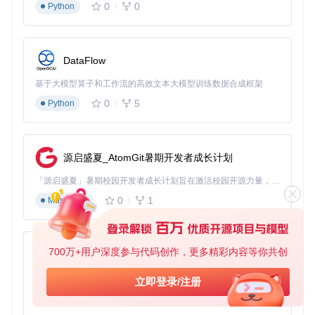
0
0
Python
DataFlow
基于大模型算子和工作流的高效文本大模型训练数据合成框架
0
5
Python
源启盛夏_AtomGit暑期开发者成长计划
「源启盛夏」暑期校园开发者成长计划旨在激活校园开源力量，通过积分激励、认证扶持、资源倾斜等形式，引导高校组织和开发者完成「入驻 — 建项目 — 做贡献 — 获认证 — 得资源」的完整闭环。无论你是想带领社团入驻平台的组织者，还是希望用代码贡献证明自己的开发者，都能在这里找到属于你的成长路径。
0
1
Markdown
700万+用户深度参与代码创作，更多精彩内容等你共创
py-xiaozhi
基于Python的Xiaozhi AI，适用于想要完整Xiaozhi体验而无需拥有专用硬件的用户。
立即登录/注册
0
1
Python