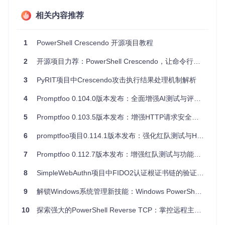
"ParameterType"
:
"string"
,
"Mandatory"
:
true
相关内容推荐
}
]
}
1
PowerShell Crescendo 开源项目教程
使用 Crescendo 生成 PowerShell 模块：
2
开源项目力荐：PowerShell Crescendo，让命令行工具焕发新生！
Import-CrescendoConfiguration
-ConfigurationFile
 .\MyTool
3
PyRIT项目中Crescendo攻击执行结果处理机制解析
导入生成的模块并使用新创建的 cmdlet：
4
Promptfoo 0.104.0版本发布：全面增强AI测试与评估能力
Import-Module
Get-MyTool
-InputFile
"example.txt"
5
Promptfoo 0.103.5版本发布：增强HTTP请求安全性与测试功能优化
应用案例和最佳实践
6
promptfoo项目0.114.1版本发布：强化红队测试与HTTP响应处理
7
Promptfoo 0.112.7版本发布：增强红队测试与功能优化
应用案例
假设你有一个名为
exampletool
的命令行工具，它接受多个
8
SimpleWebAuthn项目中FIDO2认证根证书链的验证问题解析
参数并输出结果到文件。使用 Crescendo，你可以将其封装成
一个 PowerShell cmdlet，使其更易于在 PowerShell 脚本中使
9
解锁Windows系统管理新技能：Windows PowerShell教程合集推荐
用。
10
探索强大的PowerShell Reverse TCP：掌控远程主机的利器
最佳实践