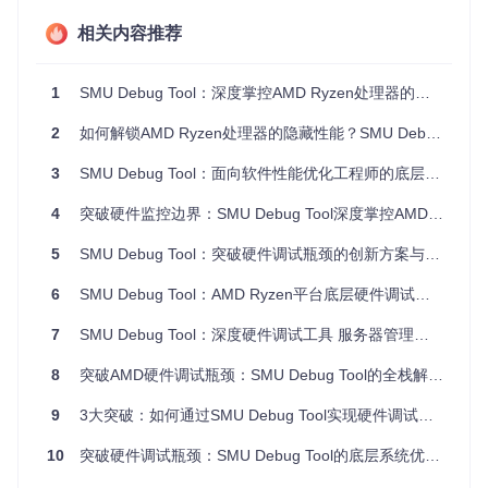
局限性直接导致硬件问题诊断平均耗时超过72小时，其中80%
相关内容推荐
时间用于信息收集而非实际调试。
2.核心价值：重新定义硬件调试范式
1
SMU Debug Tool：深度掌控AMD Ryzen处理器的开源调试利器
2.1 技术突破点
2
如何解锁AMD Ryzen处理器的隐藏性能？SMU Debug Tool深度调试指南
SMU Debug Tool（简称SDT）通过三大技术创新重构硬件调
3
SMU Debug Tool：面向软件性能优化工程师的底层系统调试解决方案
试流程：
4
突破硬件监控边界：SMU Debug Tool深度掌控AMD Ryzen处理器核心技术
Ring 0级直接访问
：突破操作系统权限限制，直接与CPU
硬件寄存器通信，数据采集延迟降低90%
5
SMU Debug Tool：突破硬件调试瓶颈的创新方案与行业实践
统一参数命名空间
：建立跨组件的参数关联模型，实现"一
处调整，多维度联动"
6
SMU Debug Tool：AMD Ryzen平台底层硬件调试的专业级解决方案
配置状态持久化
：创新的配置快照机制，确保调试参数在系
统重启后依然有效
7
SMU Debug Tool：深度硬件调试工具 服务器管理员与开发者的底层优化方案
2.2 商业价值量化
8
突破AMD硬件调试瓶颈：SMU Debug Tool的全栈解决方案
根据实际部署数据，SDT可为不同规模组织带来显著价值：
9
3大突破：如何通过SMU Debug Tool实现硬件调试效率跃升？
企业级数据中心：硬件问题诊断时间缩短75%，年均节省维
护成本38万元
10
突破硬件调试瓶颈：SMU Debug Tool的底层系统优化解决方案
嵌入式开发团队：新硬件兼容性测试周期从21天压缩至5天
科研机构：多核心性能调优效率提升4倍，实验数据获取量