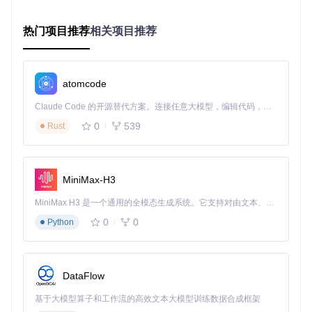
增加200%
热门项目推荐
相关项目推荐
3.功能拆解：五大核心能力解析
3.1 核心频率精细化调控
atomcode
核心能力
：实现每核心独立频率偏移控制，支持±300MHz范
围内的步进调整
Claude Code 的开源替代方案。连接任意大模型，编辑代码，运行命令，自动验证 — 全自动执行。用 Rust 构建，极致性能。 ｜ An open-source alternative to Claude Code. Connect any LLM, edit code, run commands, and verify changes — autonomously. Built in Rust for speed. Get Started
0
539
应用场景
Rust
：
高性能计算集群的核心负载均衡
实时系统的确定性响应优化
MiniMax-H3
低功耗设备的能效比调优
操作要点
：
MiniMax H3 是一个通用的全模态生成系统。它支持对由文本、图像、视频和音频组成的多模态上下文进行统一理解，并能生成分辨率高达 2K、时长可达 15 秒的带原生立体声音频的视频。得益于面向任务泛化的系统设计，H3 在预训练阶段就已具备广泛的多模态上下文理解与生成能力，能够出色地执行复杂的多模态指令。
0
0
Python
目标：将4个高性能核心频率提高100MHz，其余核心降低
50MHz
方法：在CPU选项卡中定位目标核心，通过 +/- 按钮调整
偏移值，点击"Apply"生效
DataFlow
验证：运行
cpufreq-info
命令检查实际频率，通过压力
测试验证稳定性
基于大模型算子和工作流的高效文本大模型训练数据合成框架