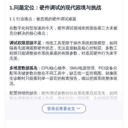
1.问题定位：硬件调试的现代困境与挑战
1.1 行业痛点：被忽视的硬件调试难题
在数字化转型加速的今天，硬件调试领域依然面临着三大未被
充分解决的核心痛点：
调试权限层级不足
：传统工具受限于操作系统权限模型，如同
隔着毛玻璃观察硬件状态，无法直接触及核心控制层。多数工
程师只能调整操作系统暴露的有限参数，对底层硬件行为束手
无策。
多维度数据孤岛
：CPU核心频率、SMU电源管理、PCI设备分
配等关键参数分散在不同工具中，缺乏统一监控视图。就像医
生诊断时只能看到单一器官的检查报告，难以把握系统整体状
况。
配置持续性缺失
：硬件调试参数往往在系统重启后丢失，如同
每次调整都在沙滩上作画，潮水过后一切归零。企业级应用需
要的持久化配置能力成为奢侈需求。
登录后查看全文
1.2 传统方案的局限性
现有调试工具链普遍存在"三轻三重"现象：重软件抽象轻硬件
直达、重单点监控轻系统关联、重临时调整轻持久配置。这些