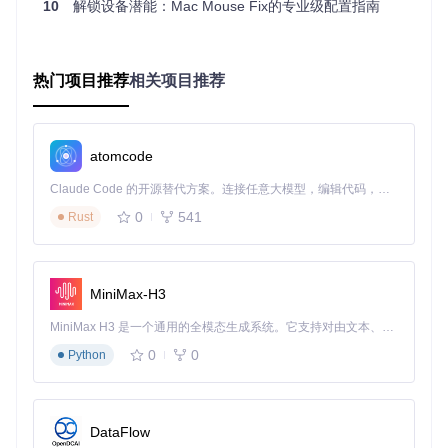
10
解锁设备潜能：Mac Mouse Fix的专业级配置指南
不同软件对鼠标操作的需求差异显著：浏览器需要便捷的前进
后退功能，视频编辑软件依赖精确的时间轴控制，设计工具则
需要自定义快捷键组合。Mac Mouse Fix的三级配置体系完美
应对这种复杂性：
热门项目推荐
相关项目推荐
开发场景案例
：全栈开发者老王需要在Xcode、浏览器和终端
间频繁切换。通过工具的应用专属配置功能，他实现了：在Xc
ode中侧键映射为代码注释/取消注释，在Chrome中映射为前
atomcode
进/后退，在终端中则变为复制/粘贴，无需记忆复杂键盘快捷
键。
Claude Code 的开源替代方案。连接任意大模型，编辑代码，运行命令，自动验证 — 全自动执行。用 Rust 构建，极致性能。 ｜ An open-source alternative to Claude Code. Connect any LLM, edit code, run commands, and verify changes — autonomously. Built in Rust for speed. Get Started
0
541
Rust
配置系统通过
Shared/Config/ReactiveConfig.swift
模块实现，
支持全局默认配置、应用专属配置和临时场景配置的快速切
MiniMax-H3
换，满足从基础办公到专业创作的全场景需求。
MiniMax H3 是一个通用的全模态生成系统。它支持对由文本、图像、视频和音频组成的多模态上下文进行统一理解，并能生成分辨率高达 2K、时长可达 15 秒的带原生立体声音频的视频。得益于面向任务泛化的系统设计，H3 在预训练阶段就已具备广泛的多模态上下文理解与生成能力，能够出色地执行复杂的多模态指令。
场景+行动+价值
0
0
Python
当你在Mac上连接新鼠标却发现功能残缺时，当你因滚动卡顿
影响文档阅读效率时，当你需要在不同软件间频繁切换操作方
式时，Mac Mouse Fix提供了轻量化解决方案。只需通过简单
DataFlow
三步即可完成配置：克隆仓库
git clone https://gitcod