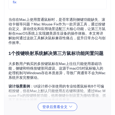
fix
当你在Mac上使用普通鼠标时，是否常遇到侧键功能缺失、滚
动卡顿等问题？Mac Mouse Fix作为一款开源工具，通过按键
自定义、滚动优化和应用场景适配三大核心功能，让第三方鼠
标在macOS系统上实现媲美原生设备的操作体验。本文将详
解如何通过这款工具解决鼠标兼容性痛点，提升日常办公与创
作效率。
1个按键映射系统解决第三方鼠标功能闲置问题
大多数用户购买的多按键鼠标在Mac上往往只能使用基础功
能，侧键和特殊按键形同虚设。这源于macOS对鼠标输入的
处理机制与Windows存在本质差异，导致厂商通常不会为Mac
系统开发完整驱动。
设计场景案例
：UI设计师小张使用的专业绘图鼠标有8个可编
程按键，但在Mac上默认只能使用左右键和滚轮。通过Mac M
ouse Fix的按键映射功能，他将侧键分别设置为撤销/重做、抓
手工具和放大视图，设计效率提升显著。
登录后查看全文