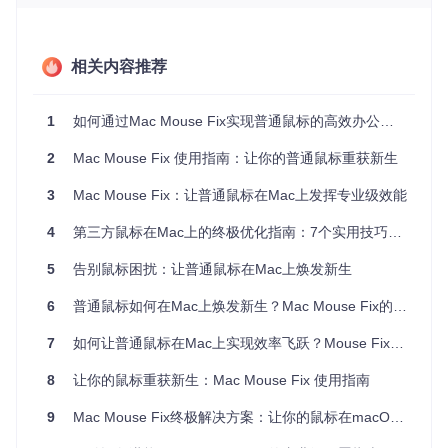
该功能通过
Helper/Core/Buttons/ButtonModifiers.swift
模块实
现底层按键拦截与重映射，支持将鼠标按键关联到系统功能、
应用快捷键或自定义操作，让每个按键都发挥实际作用。
相关内容推荐
2种滚动增强技术解决macOS滚动体验卡顿问题
1
如何通过Mac Mouse Fix实现普通鼠标的高效办公体验
Mac用户普遍反映普通鼠标在网页和文档滚动时存在"齿轮
2
Mac Mouse Fix 使用指南：让你的普通鼠标重获新生
感"，这是因为macOS采用的平滑滚动算法与Windows截然不
同，而多数鼠标硬件优化仅针对后者。Mac Mouse Fix通过两
3
Mac Mouse Fix：让普通鼠标在Mac上发挥专业级效能
种技术方案解决这一问题：
4
第三方鼠标在Mac上的终极优化指南：7个实用技巧让你的鼠标焕发新生
办公场景案例
：文案编辑小李需要频繁在长文档中上下滚动查
阅资料，原生鼠标滚动要么过快导致内容跳过，要么过慢影响
5
告别鼠标困扰：让普通鼠标在Mac上焕发新生
效率。启用工具的"自然滚动曲线"后，滚动速度根据力度智能
调节，段落间切换精准度提升60%。
6
普通鼠标如何在Mac上焕发新生？Mac Mouse Fix的全面解决方案
自适应加速曲线
：通过
Helper/Core/Scroll/ScrollControl.m
7
如何让普通鼠标在Mac上实现效率飞跃？Mouse Fix全攻略
实现滚动速度与滚轮物理转动的非线性映射
帧插值平滑
：在
Helper/Core/Smoothing/ExponentialSmoot
8
让你的鼠标重获新生：Mac Mouse Fix 使用指南
her.swift
中实现的算法补充中间帧，使视觉滚动更连贯
9
Mac Mouse Fix终极解决方案：让你的鼠标在macOS上焕发专业级体验
3级场景配置体系解决多应用操作差异问题