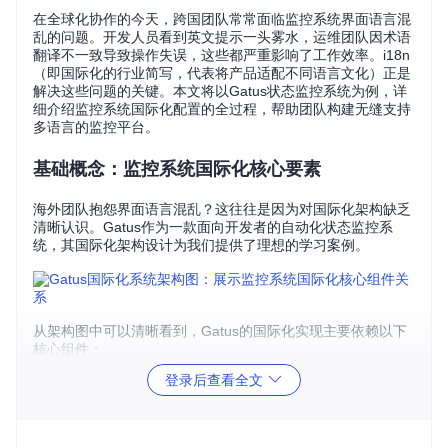
在全球化协作的今天，跨国团队常常面临监控系统界面语言混
乱的问题。开发人员看到英文提示一头雾水，运维团队因术语
翻译不一致导致操作失误，这些都严重影响了工作效率。i18n
（即国际化的行业简写，代表将产品适配不同语言文化）正是
解决这些问题的关键。本文将以Gatus状态监控系统为例，详
细介绍监控系统国际化配置的全过程，帮助团队构建无缝支持
多语言的监控平台。
基础概念：监控系统国际化核心要素
海外团队抱怨界面语言混乱？这往往是因为对国际化架构缺乏
清晰认识。Gatus作为一款面向开发者的自动化状态监控系
统，其国际化架构设计为我们提供了理想的学习案例。
从架构图中可以清晰看到，Gatus的国际化实现主要依赖以下
核心组件：
登录后查看全文
UI模块
：负责多语言界面渲染，通过配置文件动态加载不同
语言的文本内容
配置系统
：存储多语言相关参数，支持热更新无需重启服务
控制器
：处理语言切换请求，协调前后端语言环境同步