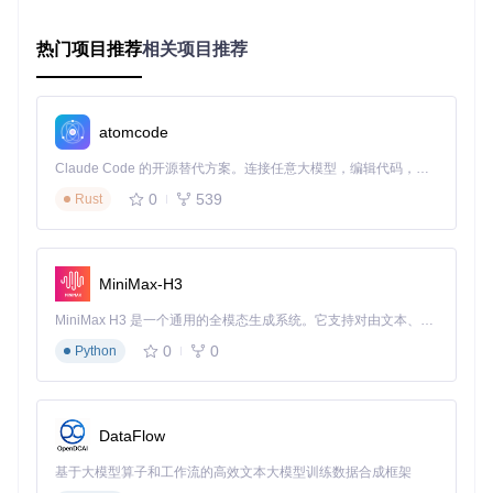
   └─ 否 → 是否需要修改仪表板文本？

      ├─ 是 → 编辑dashboard-heading和dashboard-subheading配
热门项目推荐
相关项目推荐
核心配置文件解析
Gatus的国际化配置主要集中在以下几个关键文件：
atomcode
config/ui/ui.go
：定义了UI相关的默认配置常量，包括标
Claude Code 的开源替代方案。连接任意大模型，编辑代码，运行命令，自动验证 — 全自动执行。用 Rust 构建，极致性能。 ｜ An open-source alternative to Claude Code. Connect any LLM, edit code, run commands, and verify changes — autonomously. Built in Rust for speed. Get Started
题、描述等基础文本
0
539
Rust
const
 (

    defaultTitle                = 
"Health Dashboard | Gat
    defaultDescription          = 
"Gatus is an advanced a
    defaultDashboardHeading     = 
"Health Dashboard"
MiniMax-H3
    defaultDashboardSubheading  = 
"Monitor the health of 
MiniMax H3 是一个通用的全模态生成系统。它支持对由文本、图像、视频和音频组成的多模态上下文进行统一理解，并能生成分辨率高达 2K、时长可达 15 秒的带原生立体声音频的视频。得益于面向任务泛化的系统设计，H3 在预训练阶段就已具备广泛的多模态上下文理解与生成能力，能够出色地执行复杂的多模态指令。
配置文件（YAML格式）
：通过配置文件覆盖默认值，实
0
0
Python
现多语言自定义
中文界面配置实操
要将Gatus界面切换为中文，只需在配置文件中添加以下内
容：
DataFlow
基于大模型算子和工作流的高效文本大模型训练数据合成框架
ui: