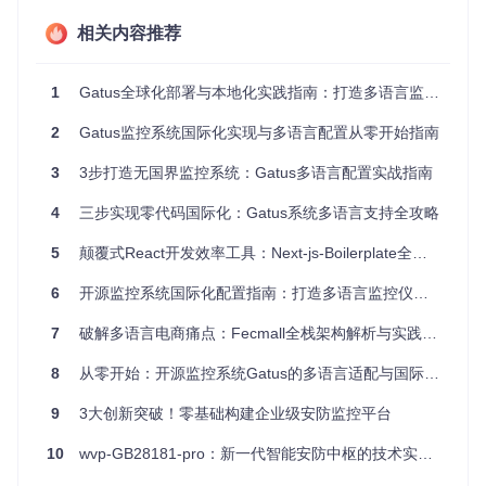
相关内容推荐
监控系统国际化与普通应用的最大区别在于：不仅需要翻译静
态文本，还需考虑动态生成内容（如监控指标、告警信息）的
多语言适配。Gatus通过将所有可配置文本集中管理，实现了
界面元素与业务逻辑的解耦，为多语言支持奠定了坚实基础。
1
Gatus全球化部署与本地化实践指南：打造多语言监控系统
[!TIP]
国际化校验清单
2
Gatus监控系统国际化实现与多语言配置从零开始指南
[ ] 系统是否支持至少两种以上语言切换
3
3步打造无国界监控系统：Gatus多语言配置实战指南
[ ] 所有静态文本是否已抽离为配置项
[ ] 动态生成内容是否支持多语言格式化
4
三步实现零代码国际化：Gatus系统多语言支持全攻略
[ ] 语言切换是否无需重启服务
5
颠覆式React开发效率工具：Next-js-Boilerplate全解析
配置指南：多语言界面适配方案
6
开源监控系统国际化配置指南：打造多语言监控仪表板
配置文件路径混乱？不知道从何下手修改语言设置？Gatus的
7
破解多语言电商痛点：Fecmall全栈架构解析与实践指南
国际化配置采用分层设计，让多语言适配变得简单直观。以下
是完整的配置决策树，帮助你快速定位所需修改的文件：
8
从零开始：开源监控系统Gatus的多语言适配与国际化实践指南
是否需要修改页面标题和描述？

9
3大创新突破！零基础构建企业级安防监控平台
├─ 是 → 编辑 [config/ui/ui.go](https://gitcode.com/GitHub_Tr
└─ 否 → 是否需要自定义导航按钮？

10
wvp-GB28181-pro：新一代智能安防中枢的技术实践与价值解析
   ├─ 是 → 编辑配置文件的ui.buttons部分
