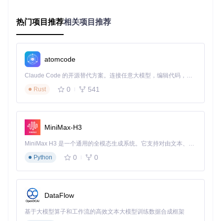
容的管理与播放。无论是背景音乐、角色语音还是过场动画，
都能通过简洁的API实现专业级效果。
热门项目推荐
相关项目推荐
场景实践：三大应用领域的落地解决方案
atomcode
核心价值：KRZ针对不同游戏类型提供了针对性的解决方案，
让创意构想快速转化为可执行的游戏作品。
Claude Code 的开源替代方案。连接任意大模型，编辑代码，运行命令，自动验证 — 全自动执行。用 Rust 构建，极致性能。 ｜ An open-source alternative to Claude Code. Connect any LLM, edit code, run commands, and verify changes — autonomously. Built in Rust for speed. Get Started
视觉小说创作全流程
0
541
Rust
你是否梦想过创作自己的互动小说，却被复杂的分支剧情管理
困扰？KRZ提供了直观的剧情流控制和文本渲染系统：
项目初始化
：创建基本项目结构，配置游戏窗口和资源路
MiniMax-H3
径
MiniMax H3 是一个通用的全模态生成系统。它支持对由文本、图像、视频和音频组成的多模态上下文进行统一理解，并能生成分辨率高达 2K、时长可达 15 秒的带原生立体声音频的视频。得益于面向任务泛化的系统设计，H3 在预训练阶段就已具备广泛的多模态上下文理解与生成能力，能够出色地执行复杂的多模态指令。
剧情脚本编写
：使用TJS2脚本定义角色对话和剧情分支
视觉资源整合
：导入背景图片、角色立绘并设置显示逻辑
0
0
Python
交互系统实现
：添加选择项、好感度系统和多结局逻辑
测试与优化
：通过内置调试工具定位问题并优化性能
2D冒险游戏开发指南
DataFlow
想要制作一款类似《星露谷物语》的2D冒险游戏？KRZ的图层
管理和碰撞检测系统让这一过程变得简单：
基于大模型算子和工作流的高效文本大模型训练数据合成框架