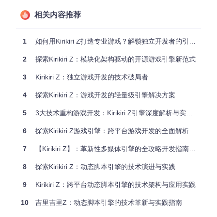
核心价值：KRZ的技术优势直接转化为开发者的效率提升和创
相关内容推荐
作自由度，从根本上改变游戏开发的工作方式。
1. 模块化架构带来的极致灵活性
1
如何用Kirikiri Z打造专业游戏？解锁独立开发者的引擎选择难题
💡
开发者收益
：按需加载功能模块，显著降低内存占用并提升
运行效率。这种设计允许你仅集成项目所需的组件，避免了传
2
探索Kirikiri Z：模块化架构驱动的开源游戏引擎新范式
统引擎的"臃肿"问题。例如，开发纯文本冒险游戏时，可关闭
视频播放模块以减小最终程序体积。
3
Kirikiri Z：独立游戏开发的技术破局者
2. 高性能2D渲染流水线
4
探索Kirikiri Z：游戏开发的轻量级引擎解决方案
🛠️
实际价值
：即使在低配设备上也能流畅运行复杂场景。KRZ
5
3大技术重构游戏开发：Kirikiri Z引擎深度解析与实战指南
的渲染系统针对2D图形进行了深度优化，支持多层视差滚动、
alpha混合和实时特效，让2D画面呈现出丰富的层次感和动态
6
探索Kirikiri Z游戏引擎：跨平台游戏开发的全面解析
效果。
7
【Kirikiri Z】：革新性多媒体引擎的全攻略开发指南——面向技术开发者的高性能游戏创作指南
3. 强大的脚本系统与扩展性
💡
创新角度
：通过内置的TJS2脚本语言，开发者可以轻松实
8
探索Kirikiri Z：动态脚本引擎的技术演进与实践
现游戏逻辑，而无需深入底层C++代码。这种设计极大降低了
开发门槛，同时支持自定义插件扩展，满足特殊功能需求。
9
Kirikiri Z：跨平台动态脚本引擎的技术架构与应用实践
4. 全面的多媒体支持能力
10
吉里吉里Z：动态脚本引擎的技术革新与实践指南
🛠️
应用场景
：无缝集成音频、视频和图像资源，简化多媒体内